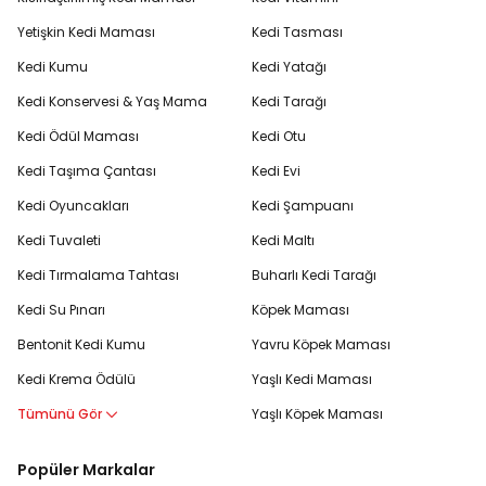
Yetişkin Kedi Maması
Kedi Tasması
Kedi Kumu
Kedi Yatağı
Kedi Konservesi & Yaş Mama
Kedi Tarağı
Kedi Ödül Maması
Kedi Otu
Kedi Taşıma Çantası
Kedi Evi
Kedi Oyuncakları
Kedi Şampuanı
Kedi Tuvaleti
Kedi Maltı
Kedi Tırmalama Tahtası
Buharlı Kedi Tarağı
Kedi Su Pınarı
Köpek Maması
Bentonit Kedi Kumu
Yavru Köpek Maması
Kedi Krema Ödülü
Yaşlı Kedi Maması
Tümünü Gör
Yaşlı Köpek Maması
Popüler Markalar