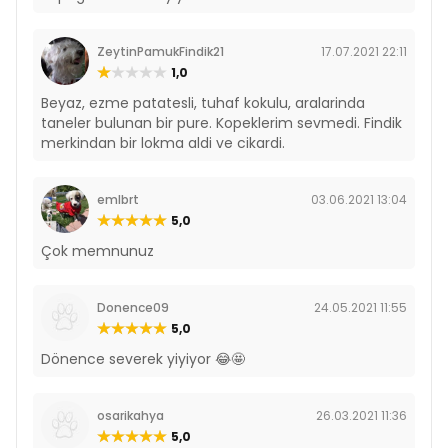
ZeytinPamukFindik21
17.07.2021 22:11
1,0
Beyaz, ezme patatesli, tuhaf kokulu, aralarinda
taneler bulunan bir pure. Kopeklerim sevmedi. Findik
merkindan bir lokma aldi ve cikardi.
emlbrt
03.06.2021 13:04
5,0
Çok memnunuz
Donence09
24.05.2021 11:55
5,0
Dönence severek yiyiyor 😂🤩
osarikahya
26.03.2021 11:36
5,0