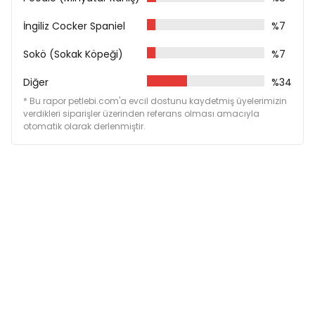
Yemek kabının yanında daima taze ve temiz su
İngiliz Cocker Spaniel
%7
bulundurunuz.
Açıldıktan sonra buzdolabında saklayınız.
Sokö (Sokak Köpeği)
%7
Çukurlaşmış veya şişmiş konserveleri açmayınız.
Diğer
%34
Son kullanma tarihi/parti numarası için alt veya üst
* Bu rapor petlebi.com'a evcil dostunu kaydetmiş üyelerimizin
verdikleri siparişler üzerinden referans olması amacıyla
kapağa bakınız.
otomatik olarak derlenmiştir.