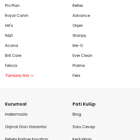
Pro Plan
Reflex
Royal Canin
Advance
Hill's
Orijen
N&D
Wanpy
Acana
Me-O
Brit Care
Ever Clean
Felicia
Proline
Tümünü Gör
Felix
Kurumsal
Pati Kulüp
Hakkımızda
Blog
Orijinal Ürün Garantisi
Soru Cevap
Petlebi Partner Fırsatları
Kedi Irkları