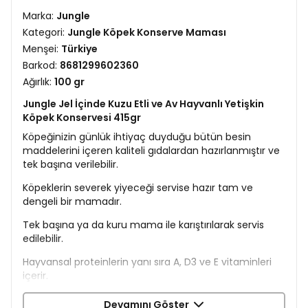
Marka:
Jungle
Kategori:
Jungle Köpek Konserve Maması
Menşei:
Türkiye
Barkod:
8681299602360
Ağırlık:
100 gr
Jungle Jel İçinde Kuzu Etli ve Av Hayvanlı Yetişkin
Köpek Konservesi 415gr
Köpeğinizin günlük ihtiyaç duyduğu bütün besin
maddelerini içeren kaliteli gıdalardan hazırlanmıştır ve
tek başına verilebilir.
Köpeklerin severek yiyeceği servise hazır tam ve
dengeli bir mamadır.
Tek başına ya da kuru mama ile karıştırılarak servis
edilebilir.
Hayvansal proteinlerin yanı sıra A, D3 ve E vitaminleri
içerir.
İçerik
Devamını Göster