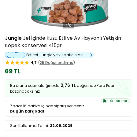
1
/
3
Jungle
Jel İçinde Kuzu Etli ve Av Hayvanlı Yetişkin
Köpek Konservesi 415gr
Orijinal
Petlebi, Jungle yetkili satıcısıdır.
Ürün
4,7
25 Değerlendirme
69 TL
2,76 TL
Bu ürünü satın aldığınızda
değerinde Para Puan
kazanacaksınız.
Hızlı Teslimat
7 saat 16 dakika
içinde sipariş verirseniz
bugün kargoda!
Son Kullanma Tarihi:
22.09.2029