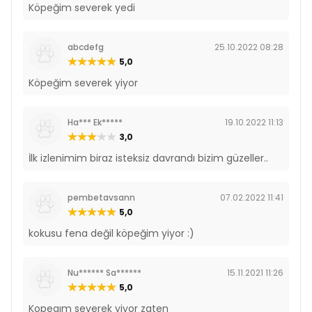
Köpeğim severek yedi
abcdefg
25.10.2022 08:28
5,0
Köpeğim severek yiyor
Ha*** Ek*****
19.10.2022 11:13
3,0
İlk izlenimim biraz isteksiz davrandı bizim güzeller..
pembetavsann
07.02.2022 11:41
5,0
kokusu fena değil köpeğim yiyor :)
Nu****** Sa******
15.11.2021 11:26
5,0
Kopegım severek yiyor zaten