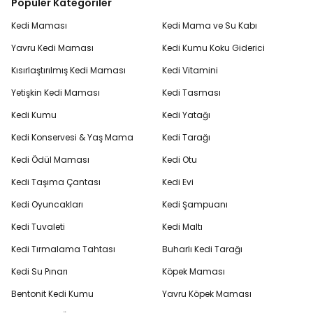
Popüler Kategoriler
Kedi Maması
Kedi Mama ve Su Kabı
Yavru Kedi Maması
Kedi Kumu Koku Giderici
Kısırlaştırılmış Kedi Maması
Kedi Vitamini
Yetişkin Kedi Maması
Kedi Tasması
Kedi Kumu
Kedi Yatağı
Kedi Konservesi & Yaş Mama
Kedi Tarağı
Kedi Ödül Maması
Kedi Otu
Kedi Taşıma Çantası
Kedi Evi
Kedi Oyuncakları
Kedi Şampuanı
Kedi Tuvaleti
Kedi Maltı
Kedi Tırmalama Tahtası
Buharlı Kedi Tarağı
Kedi Su Pınarı
Köpek Maması
Bentonit Kedi Kumu
Yavru Köpek Maması