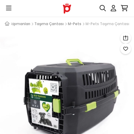
şıma Ekipmanları
Taşıma Çantası
M-Pets
M-Pets Taşıma Çantası