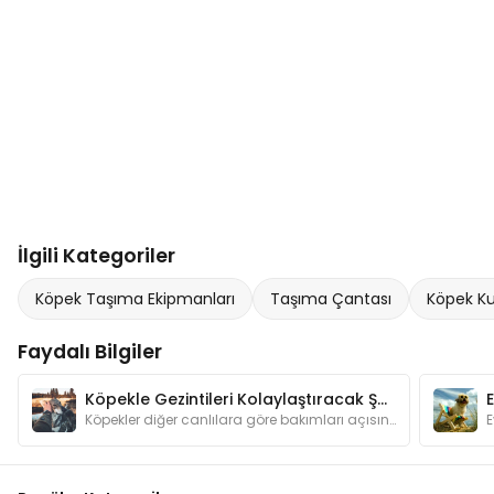
İlgili Kategoriler
Köpek Taşıma Ekipmanları
Taşıma Çantası
Köpek Ku
Faydalı Bilgiler
Köpekle Gezintileri Kolaylaştıracak Şeyler
Köpekler diğer canlılara göre bakımları açısından bizlere daha bağımlı hayvanlardır. Gezintilere çıkarken dikkat etmemiz gerekenleri biliyor muyuz?