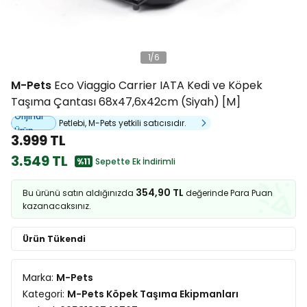
1
/
6
M-Pets
Eco Viaggio Carrier IATA Kedi ve Köpek
Taşıma Çantası 68x47,6x42cm (Siyah) [M]
Orijinal
Petlebi, M-Pets yetkili satıcısıdır.
Ürün
3.999 TL
3.549 TL
%11
Sepette Ek İndirimli
354,90 TL
Bu ürünü satın aldığınızda
değerinde Para Puan
kazanacaksınız.
Ürün Tükendi
Marka:
M-Pets
Kategori:
M-Pets Köpek Taşıma Ekipmanları