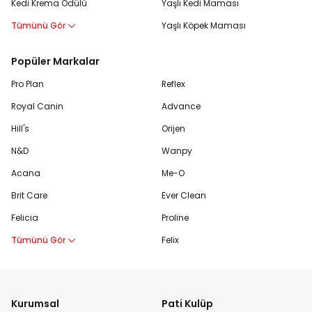
Kedi Krema Ödülü
Yaşlı Kedi Maması
Tümünü Gör
Yaşlı Köpek Maması
Popüler Markalar
Pro Plan
Reflex
Royal Canin
Advance
Hill's
Orijen
N&D
Wanpy
Acana
Me-O
Brit Care
Ever Clean
Felicia
Proline
Tümünü Gör
Felix
Kurumsal
Pati Kulüp