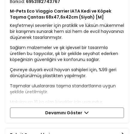
Barkod:
6953182743767
M-Pets Eco Viaggio Carrier IATA Kedi ve Köpek
Taşıma Çantası 68x47,6x42cm (Siyah) [M]
Keşfetmeyi sevenler için pratiklik ve lüksün mükemmel
bir karışımını sunarak hem sizi hem de evcil hayvanınızı
düşünerek tasarlanmıştır.
Sağlam malzemeler ve şık işlevsel bir tasarımla
üretilen bu taşıyıcılar, şık bir şekilde seyahat ederken
köpeğinizin güvenliğini ve konforunu sağlar.
Çevreye duyarlı evcil hayvan sahipleri için, %99 geri
dönüştürülmüş plastikten yapılmıştır.
Taşımalar uluslararası taşıma standartlarına uygun
şekilde üretilmiştir.
Maksimum 16 kg olan köpekler için uygundur.
Ürün Ölçüleri:
Devamını Göster
En: 68 cm
Boy: 47,6 cm