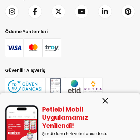
Ödeme Yöntemleri
Güvenilir Alışveriş
Petlebi Mobil
PETLEBİ EVCİL HAYVAN ÜRÜNLERİ PAZ. SAN. TİC. LTD. ŞTİ. Alaşarköy Mah.
Uygulamamız
1. Alaşar Cad. No: 9 Osmangazi/Bursa
Yenilendi!
7290599225 vergi numarasıyla Uludağ Vergi Dairesi'ne bağlıdır.
Şimdi daha hızlı ve kullanıcı dostu