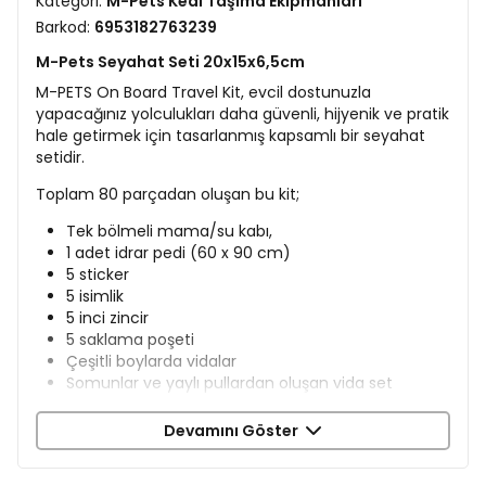
Kategori:
M-Pets Kedi Taşıma Ekipmanları
Barkod:
6953182763239
M-Pets Seyahat Seti 20x15x6,5cm
M-PETS On Board Travel Kit, evcil dostunuzla
yapacağınız yolculukları daha güvenli, hijyenik ve pratik
hale getirmek için tasarlanmış kapsamlı bir seyahat
setidir.
Toplam 80 parçadan oluşan bu kit;
Tek bölmeli mama/su kabı,
1 adet idrar pedi (60 x 90 cm)
5 sticker
5 isimlik
5 inci zincir
5 saklama poşeti
Çeşitli boylarda vidalar
Somunlar ve yaylı pullardan oluşan vida set
12 adet naylon kablo bağı
Devamını Göster
Bu sayede yolculuk sırasında hem temel ihtiyaçlar
kolayca karşılanır hem de sticker ve isimliklerle taşıma
çantasını kişiselleştirerek acil durumlarda iletişim