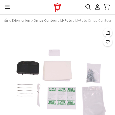
 Taşıma Ekipmanları
Omuz Çantası
M-Pets
M-Pets Omuz Çantası