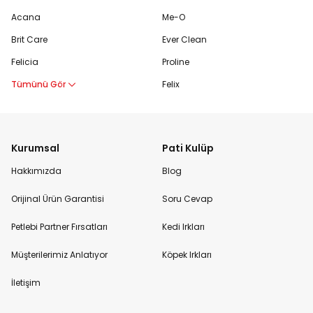
Acana
Me-O
Brit Care
Ever Clean
Felicia
Proline
Tümünü Gör
Felix
Kurumsal
Pati Kulüp
Hakkımızda
Blog
Orijinal Ürün Garantisi
Soru Cevap
Petlebi Partner Fırsatları
Kedi Irkları
Müşterilerimiz Anlatıyor
Köpek Irkları
İletişim