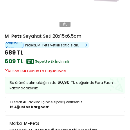
1
/
5
M-Pets
Seyahat Seti 20x15x6,5cm
Orijinal
Petlebi, M-Pets yetkili satıcısıdır.
Ürün
689 TL
609 TL
%11
Sepette Ek İndirimli
Son
158
Günün En Düşük Fiyatı
60,90 TL
Bu ürünü satın aldığınızda
değerinde Para Puan
kazanacaksınız.
13 saat 40 dakika
içinde sipariş verirseniz
12 Ağustos kargoda!
Marka:
M-Pets