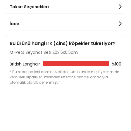
kolaylığı sağlanır.
Taksit Seçenekleri
Kompakt tasarımı sayesinde taşıma çantasına
kolayca sabitlenebilir ve 20 x 15 x 6,5 cm boyutlarıyla
İade
her yolculukta pratik bir çözüm sunar.
Bu ürünü hangi ırk (cins) köpekler tüketiyor?
M-Pets Seyahat Seti 20x15x6,5cm
British Longhair
%100
* Bu rapor petlebi.com'a evcil dostunu kaydetmiş üyelerimizin
verdikleri siparişler üzerinden referans olması amacıyla
otomatik olarak derlenmiştir.