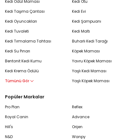
Kedi Ödül Maması
Kedi Otu
Kedi Taşıma Çantası
Kedi Evi
Kedi Oyuncakları
Kedi Şampuanı
Kedi Tuvaleti
Kedi Maltı
Kedi Tırmalama Tahtası
Buharlı Kedi Tarağı
Kedi Su Pınarı
Köpek Maması
Bentonit Kedi Kumu
Yavru Köpek Maması
Kedi Krema Ödülü
Yaşlı Kedi Maması
Tümünü Gör
Yaşlı Köpek Maması
Popüler Markalar
Pro Plan
Reflex
Royal Canin
Advance
Hill's
Orijen
N&D
Wanpy