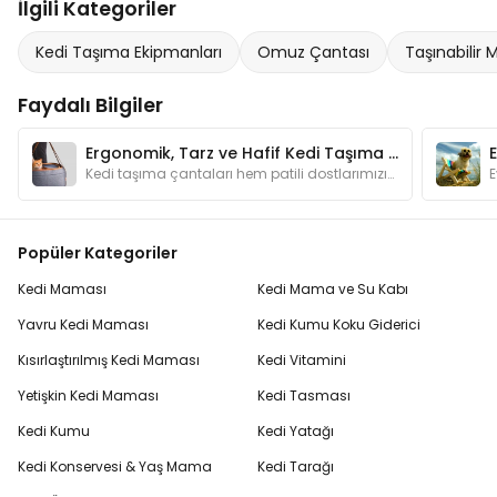
İlgili Kategoriler
Kedi Taşıma Ekipmanları
Omuz Çantası
Taşınabilir
Faydalı Bilgiler
Ergonomik, Tarz ve Hafif Kedi Taşıma Çantaları
Kedi taşıma çantaları hem patili dostlarımızın hem de bizlerin ihtiyaçlarına cevap verecek özel tasarımları ile hayat kurtaran çözümler sunarlar.
Popüler Kategoriler
Kedi Maması
Kedi Mama ve Su Kabı
Yavru Kedi Maması
Kedi Kumu Koku Giderici
Kısırlaştırılmış Kedi Maması
Kedi Vitamini
Yetişkin Kedi Maması
Kedi Tasması
Kedi Kumu
Kedi Yatağı
Kedi Konservesi & Yaş Mama
Kedi Tarağı