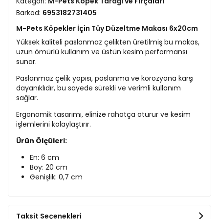
Kategori:
M-Pets Köpek Tarağı ve Fırçaları
Barkod:
6953182731405
M-Pets Köpekler İçin Tüy Düzeltme Makası 6x20cm
Yüksek kaliteli paslanmaz çelikten üretilmiş bu makas,
uzun ömürlü kullanım ve üstün kesim performansı
sunar.
Paslanmaz çelik yapısı, paslanma ve korozyona karşı
dayanıklıdır, bu sayede sürekli ve verimli kullanım
sağlar.
Ergonomik tasarımı, elinize rahatça oturur ve kesim
işlemlerini kolaylaştırır.
Ürün Ölçüleri:
En: 6 cm
Boy: 20 cm
Genişlik: 0,7 cm
Taksit Seçenekleri