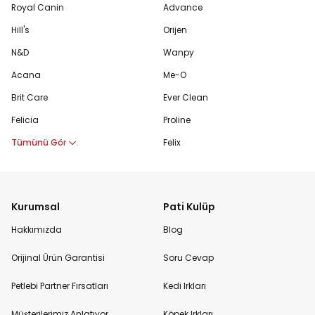
Royal Canin
Advance
Hill's
Orijen
N&D
Wanpy
Acana
Me-O
Brit Care
Ever Clean
Felicia
Proline
Tümünü Gör
Felix
Kurumsal
Pati Kulüp
Hakkımızda
Blog
Orijinal Ürün Garantisi
Soru Cevap
Petlebi Partner Fırsatları
Kedi Irkları
Müşterilerimiz Anlatıyor
Köpek Irkları