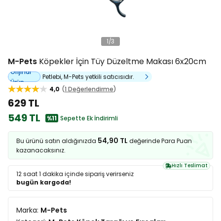
1
/
3
M-Pets
Köpekler İçin Tüy Düzeltme Makası 6x20cm
Orijinal
Petlebi, M-Pets yetkili satıcısıdır.
Ürün
4,0
1 Değerlendirme
629 TL
549 TL
%11
Sepette Ek İndirimli
54,90 TL
Bu ürünü satın aldığınızda
değerinde Para Puan
kazanacaksınız.
Hızlı Teslimat
12 saat 1 dakika
içinde sipariş verirseniz
bugün kargoda!
Marka:
M-Pets