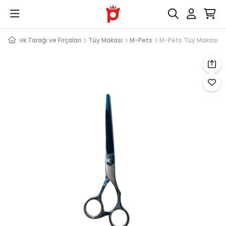
i
Köpek Tarağı ve Fırçaları
Tüy Makası
M-Pets
M-Pets Tüy Makası