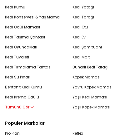
Kedi Kumu
Kedi Yatağı
Kedi Konservesi & Yaş Mama
Kedi Tarağı
Kedi Ödül Maması
Kedi Otu
Kedi Taşıma Çantası
Kedi Evi
Kedi Oyuncakları
Kedi Şampuanı
Kedi Tuvaleti
Kedi Maltı
Kedi Tırmalama Tahtası
Buharlı Kedi Tarağı
Kedi Su Pınarı
Köpek Maması
Bentonit Kedi Kumu
Yavru Köpek Maması
Kedi Krema Ödülü
Yaşlı Kedi Maması
Tümünü Gör
Yaşlı Köpek Maması
Popüler Markalar
Pro Plan
Reflex