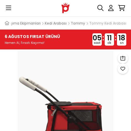
edi Taşıma Ekipmanları
Kedi Arabası
Tommy
Tommy Kedi Arabası
05
:
11
:
17
6 AĞUSTOS FIRSAT ÜRÜNÜ
saat
dk
sn
Hemen Al, Fırsatı Kaçırma!