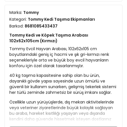
Marka:
Tommy
Kategori:
Tommy Kedi Taşıma Ekipmanları
Barkod:
8681085433437
Tommy Kedi ve Köpek Taşıma Arabası
102x62x105cm (Kırmızı)
Tommy Evcil Hayvan Arabası, 102x62x105 cm
boyutlarındaki geniş iç hacmi ve şık gri-kırmızı renk
seçenekleriyle orta ve büyük boy evcil hayvanların
konforu için özel olarak tasarlanmıştır.
40 kg taşıma kapasitesine sahip olan bu ürün,
dayanıklı gövde yapısı sayesinde uzun ömürlü ve
güvenli bir kullanım sunarken, gelişmiş tekerlek sistemi
her türlü zeminde zahmetsiz bir sürüş imkanı sağlar.
Özellikle uzun yürüyüşlerde, dış mekan aktivitelerinde
veya veteriner ziyaretlerinde büyük kolaylık sağlayan
bu araba, hareket kısıtlılığı yaşayan veya dışarıda
kendini daha güvende hissetmek isteyen dostlarınız
için mükemmel bir çözümdür.