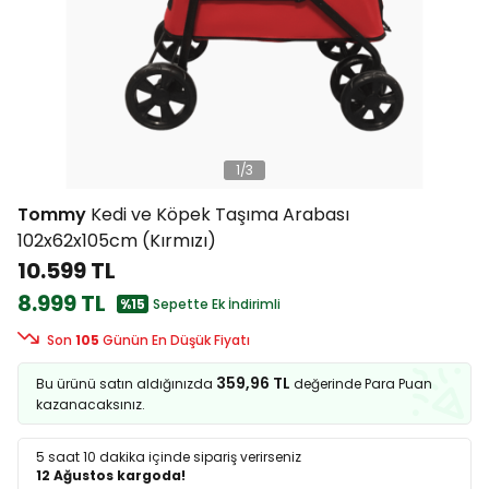
1
/
3
Tommy
Kedi ve Köpek Taşıma Arabası
102x62x105cm (Kırmızı)
10.599 TL
8.999 TL
%15
Sepette Ek İndirimli
Son
105
Günün En Düşük Fiyatı
359,96 TL
Bu ürünü satın aldığınızda
değerinde Para Puan
kazanacaksınız.
5 saat 10 dakika
içinde sipariş verirseniz
12 Ağustos kargoda!