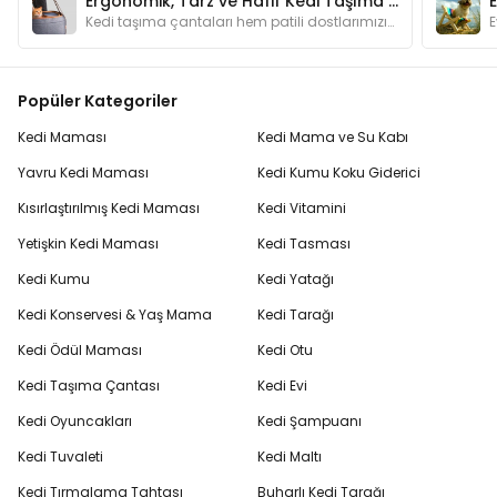
Ergonomik, Tarz ve Hafif Kedi Taşıma Çantaları
Kedi taşıma çantaları hem patili dostlarımızın hem de bizlerin ihtiyaçlarına cevap verecek özel tasarımları ile hayat kurtaran çözümler sunarlar.
Popüler Kategoriler
Kedi Maması
Kedi Mama ve Su Kabı
Yavru Kedi Maması
Kedi Kumu Koku Giderici
Kısırlaştırılmış Kedi Maması
Kedi Vitamini
Yetişkin Kedi Maması
Kedi Tasması
Kedi Kumu
Kedi Yatağı
Kedi Konservesi & Yaş Mama
Kedi Tarağı
Kedi Ödül Maması
Kedi Otu
Kedi Taşıma Çantası
Kedi Evi
Kedi Oyuncakları
Kedi Şampuanı
Kedi Tuvaleti
Kedi Maltı
Kedi Tırmalama Tahtası
Buharlı Kedi Tarağı