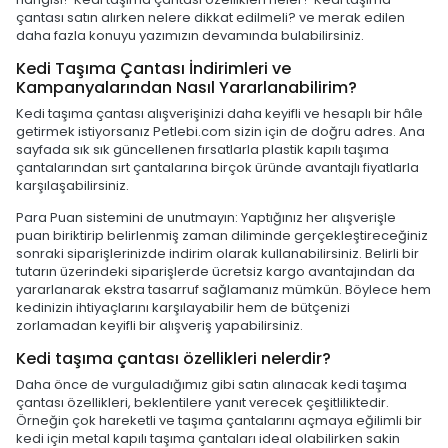
çantası satın alırken nelere dikkat edilmeli? ve merak edilen
daha fazla konuyu yazımızın devamında bulabilirsiniz.
Kedi Taşıma Çantası İndirimleri ve
Kampanyalarından Nasıl Yararlanabilirim?
Kedi taşıma çantası alışverişinizi daha keyifli ve hesaplı bir hâle
getirmek istiyorsanız Petlebi.com sizin için de doğru adres. Ana
sayfada sık sık güncellenen fırsatlarla plastik kapılı taşıma
çantalarından sırt çantalarına birçok üründe avantajlı fiyatlarla
karşılaşabilirsiniz.
Para Puan sistemini de unutmayın: Yaptığınız her alışverişle
puan biriktirip belirlenmiş zaman diliminde gerçekleştireceğiniz
sonraki siparişlerinizde indirim olarak kullanabilirsiniz. Belirli bir
tutarın üzerindeki siparişlerde ücretsiz kargo avantajından da
yararlanarak ekstra tasarruf sağlamanız mümkün. Böylece hem
kedinizin ihtiyaçlarını karşılayabilir hem de bütçenizi
zorlamadan keyifli bir alışveriş yapabilirsiniz.
Kedi taşıma çantası özellikleri nelerdir?
Daha önce de vurguladığımız gibi satın alınacak kedi taşıma
çantası özellikleri, beklentilere yanıt verecek çeşitliliktedir.
Örneğin çok hareketli ve taşıma çantalarını açmaya eğilimli bir
kedi için metal kapılı taşıma çantaları ideal olabilirken sakin