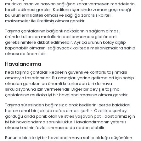
mutlaka insan ve hayvan sağlığına zarar vermeyen maddelerin
tercih edilmesi gerekir. Kedilerin içerisinde zaman geçireceği
bu ürünlerin kaliteli olması ve sağlığa zararsız kaliteli
malzemeler ile üretilmiş olması gerekir.
Taşıma çantalarının bağlantı noktalarının sağlam olması,
üründe kullanılan metallerin paslanmaması gibi önemli
gereksinimlere dikkat edilmelidir. Ayrıca ürünün kolay açılıp
kapanabilir olmasını sağlayacak kalitede mekanizmalara sahip
olması da önemlidir.
Havalandırma
Kedi taşıma çantaları kedilerin güvenli ve konforlu taşınması
amacıyla tasarlanırlar. Bu amaçları yerine getirmeleri için sahip
olmaları gereken en önemli kriterlerden biri de hava
sirkülasyonuna izin vermeleridir. Diğer bir deyişle taşıma
çantalarının mutlaka iyi bir havalandırmasının olması gerekir.
Taşıma süresinden bağımsız olarak kedilerin içerde kaldıkları
her an rahat bir şekilde nefes alması şarttır. Özellikle çantayı
gördüğü anda panik olan ve stres yaşayan patili dostlarımız için
iyi bir havalandırma zorunluluktur. Havalandırmanın yetersiz
olması kedinin fazla ısınmasına da neden olabilir.
Bununla birlikte iyi bir havalandırmaya sahip olduğu düşünülen