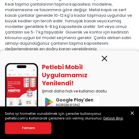
Kedi taşıma çantalarının taşıma kapasitesi; modeline,
malzemesine ve tasarımına göre değişir. Metal kapılı ve sert
kasalı çantalar genelde 10-12 kg'a kadar taşımaya uygundur ve
büyük kediler için tercih edilir. Yumuşak kasalı veya kumaş
modeller genellikle 6-8 kg kapasitede üretilir. Sırt veya omuz
çantaları ise 5-7 kg taşıyabilir. Güvenlik ve konfor için kedinizin
kilosuna uygun bir model seçmeniz gerekir. Çanta alırken satın
almayı düşündüğünüz çantanın taşıma kapasitesini
değerlendirerek en doğru kararı verebilirsiniz.
Kedi taşıma çantalarının temizliği nasıl yapılır?
Petlebi Mobil
Kedi taşıma çantalarını temizlerken ilk adım, çantanın tüm
parçalarını (yastık, minder, kapı gibi) ayırarak yıkama
Uygulamamız
talimatlarını kontrol etmektir. Kumaş çantalar genellikle elde
Yenilendi!
veya makinede yıkanabilirken sert plastik modeller sabunlu
suyla silinerek temizlenebilir. Çantanın iç ve dış yüzeylerini
Şimdi daha hızlı ve kullanıcı dostu
yumuşak bir bez ve evcil hayvanlar için güvenli bir temizlik
Google Play'den
solüsyonuyla silmek önemlidir. Kötü kokuları gidermek için sirke
İNDİREBİLİRSİNİZ
ve su karışımı kullanılabilir. Temizlik sonrası çantayı tamamen
kurutmak, küf ve bakteri oluşumunu önler.
Daha iyi hizmetler sunabilmek için çerezler kullanıyoruz.
App Store'dan
petlebi.com'u kullanarak çerezlere izin vermiş olursunuz.
Detaylı Bilgi
Sağlıklı kedi taşıma çantası hangi materyallerden
İNDİREBİLİRSİNİZ
üretilmektedir?
Tamam
Sert plastik, sağlamlığı ve kolay temizlenebilir yapısıyla sıkça