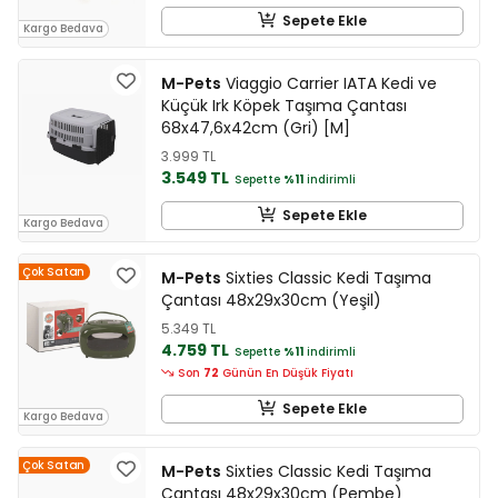
Sepete Ekle
Kargo Bedava
M-Pets
Viaggio Carrier IATA Kedi ve
Küçük Irk Köpek Taşıma Çantası
68x47,6x42cm (Gri) [M]
3.999 TL
3.549 TL
Sepette
%11
indirimli
Sepete Ekle
Kargo Bedava
Çok Satan
M-Pets
Sixties Classic Kedi Taşıma
Çantası 48x29x30cm (Yeşil)
5.349 TL
4.759 TL
Sepette
%11
indirimli
Son
72
Günün En Düşük Fiyatı
Sepete Ekle
Kargo Bedava
Çok Satan
M-Pets
Sixties Classic Kedi Taşıma
Çantası 48x29x30cm (Pembe)