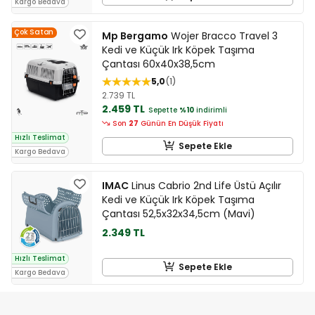
Kargo Bedava
Çok Satan
Mp Bergamo
Wojer Bracco Travel 3
Kedi ve Küçük Irk Köpek Taşıma
Çantası 60x40x38,5cm
5,0
1
2.739 TL
2.459 TL
Sepette
%10
indirimli
Son
27
Günün En Düşük Fiyatı
Hızlı Teslimat
Sepete Ekle
Kargo Bedava
IMAC
Linus Cabrio 2nd Life Üstü Açılır
Kedi ve Küçük Irk Köpek Taşıma
Çantası 52,5x32x34,5cm (Mavi)
2.349 TL
Hızlı Teslimat
Sepete Ekle
Kargo Bedava