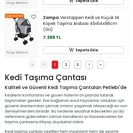
Sepete Ekle
Kargo Bedava
Çok Satan
Zampa
Verstappen Kedi ve Küçük Irk
Köpek Taşıma Arabası 45x64x96cm
(Gri)
7.399 TL
Sepete Ekle
Kargo Bedava
«
<
1
2
3
>
»
Kedi Taşıma Çantası
Kaliteli ve Güvenli Kedi Taşıma Çantaları Petlebi'de
Kedilerin konforlarını ve güven hislerini ön planda tutarak
taşınmaları gerekir. Eve bağlanan evcil hayvanlar oldukları için
güvenli alanlarından çıkmak onların yaşamak isteyeceği en son
deneyimlerden birisidir. Bu nedenle seyahat edecekleri ya da
veterinere gidecekleri zaman kendilerini iyi hissedecekleri bir
taşıma çantasına ihtiyaç duydukları bilinir.
Kedi taşıma çantası çeşitleri hem insanların hem de sevimli