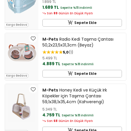
1.899 TL
1.689 TL
Sepette
%11
indirimli
Son
89
Günün En Düşük Fiyatı
Sepete Ekle
Kargo Bedava
M-Pets
Radio Kedi Taşıma Çantası
50,2x23,5x31,3cm (Beyaz)
5,0
1
5.499 TL
4.889 TL
Sepette
%11
indirimli
Sepete Ekle
Kargo Bedava
M-Pets
Honey Kedi ve Küçük Irk
Köpekler için Taşıma Çantası
59,1x38,1x35,4cm (Kahverengi)
5.349 TL
4.759 TL
Sepette
%11
indirimli
Son
68
Günün En Düşük Fiyatı
Sepete Ekle