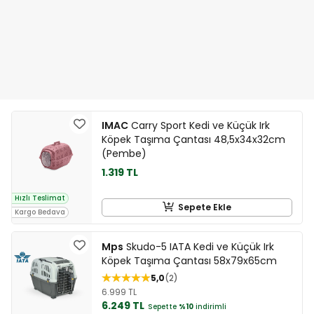
IMAC
Carry Sport Kedi ve Küçük Irk
Köpek Taşıma Çantası 48,5x34x32cm
(Pembe)
1.319 TL
Hızlı Teslimat
Sepete Ekle
Kargo Bedava
Mps
Skudo-5 IATA Kedi ve Küçük Irk
Köpek Taşıma Çantası 58x79x65cm
5,0
2
6.999 TL
6.249 TL
Sepette
%10
indirimli