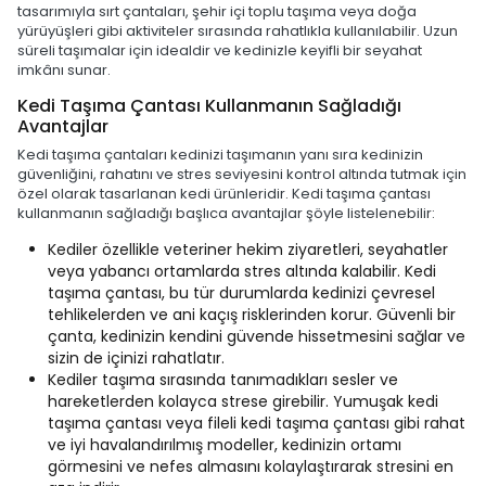
tasarımıyla sırt çantaları, şehir içi toplu taşıma veya doğa
yürüyüşleri gibi aktiviteler sırasında rahatlıkla kullanılabilir. Uzun
süreli taşımalar için idealdir ve kedinizle keyifli bir seyahat
imkânı sunar.
Kedi Taşıma Çantası Kullanmanın Sağladığı
Avantajlar
Kedi taşıma çantaları kedinizi taşımanın yanı sıra kedinizin
güvenliğini, rahatını ve stres seviyesini kontrol altında tutmak için
özel olarak tasarlanan kedi ürünleridir. Kedi taşıma çantası
kullanmanın sağladığı başlıca avantajlar şöyle listelenebilir:
Kediler özellikle veteriner hekim ziyaretleri, seyahatler
veya yabancı ortamlarda stres altında kalabilir. Kedi
taşıma çantası, bu tür durumlarda kedinizi çevresel
tehlikelerden ve ani kaçış risklerinden korur. Güvenli bir
çanta, kedinizin kendini güvende hissetmesini sağlar ve
sizin de içinizi rahatlatır.
Kediler taşıma sırasında tanımadıkları sesler ve
hareketlerden kolayca strese girebilir. Yumuşak kedi
taşıma çantası veya fileli kedi taşıma çantası gibi rahat
ve iyi havalandırılmış modeller, kedinizin ortamı
görmesini ve nefes almasını kolaylaştırarak stresini en