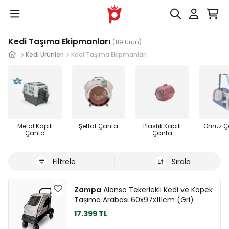
Kedi Taşıma Ekipmanları
(119 Ürün)
Kedi Ürünleri
Kedi Taşıma Ekipmanları
Metal Kapılı
Şeffaf Çanta
Plastik Kapılı
Omuz Ç
Çanta
Çanta
Filtrele
Sırala
Zampa
Alonso Tekerlekli Kedi ve Köpek
Taşıma Arabası 60x97x111cm (Gri)
17.399 TL