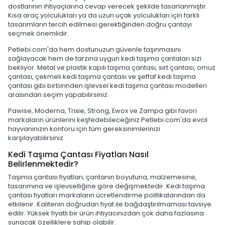
dostlarının ihtiyaçlarına cevap verecek şekilde tasarlanmıştır.
Kısa araç yolculukları ya da uzun uçak yolculukları için farklı
tasarımların tercih edilmesi gerektiğinden doğru çantayı
seçmek önemlidir.
Petlebi.com'da hem dostunuzun güvenle taşınmasını
sağlayacak hem de tarzına uygun kedi taşıma çantaları sizi
bekliyor. Metal ve plastik kapılı taşıma çantası, sırt çantası, omuz
çantası, çekmeli kedi taşıma çantası ve şeffaf kedi taşıma
çantası gibi birbirinden işlevsel kedi taşıma çantası modelleri
arasından seçim yapabilirsiniz.
Pawise, Moderna, Trixie, Strong, Ewox ve Zampa gibi favori
markaların ürünlerini keşfedebileceğiniz Petlebi.com'da evcil
hayvanınızın konforu için tüm gereksinimlerinizi
karşılayabilirsiniz.
Kedi Taşıma Çantası Fiyatları Nasıl
Belirlenmektedir?
Taşıma çantası fiyatları; çantanın boyutuna, malzemesine,
tasarımına ve işlevselliğine göre değişmektedir. Kedi taşıma
çantası fiyatları markaların ücretlendirme politikalarından da
etkilenir. Kalitenin doğrudan fiyat ile bağdaştırılmaması tavsiye
edilir. Yüksek fiyatlı bir ürün ihtiyacınızdan çok daha fazlasına
sunacak özelliklere sahip olabilir.