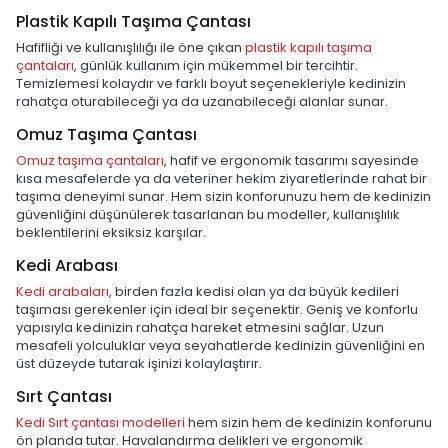
Plastik Kapılı Taşıma Çantası
Hafifliği ve kullanışlılığı ile öne çıkan
plastik kapılı taşıma
çantaları
, günlük kullanım için mükemmel bir tercihtir.
Temizlemesi kolaydır ve farklı boyut seçenekleriyle kedinizin
rahatça oturabileceği ya da uzanabileceği alanlar sunar.
Omuz Taşıma Çantası
Omuz taşıma çantaları
, hafif ve ergonomik tasarımı sayesinde
kısa mesafelerde ya da veteriner hekim ziyaretlerinde rahat bir
taşıma deneyimi sunar. Hem sizin konforunuzu hem de kedinizin
güvenliğini düşünülerek tasarlanan bu modeller, kullanışlılık
beklentilerini eksiksiz karşılar.
Kedi Arabası
Kedi arabaları
, birden fazla kedisi olan ya da büyük kedileri
taşıması gerekenler için ideal bir seçenektir. Geniş ve konforlu
yapısıyla kedinizin rahatça hareket etmesini sağlar. Uzun
mesafeli yolculuklar veya seyahatlerde kedinizin güvenliğini en
üst düzeyde tutarak işinizi kolaylaştırır.
Sırt Çantası
Kedi Sırt çantası modelleri
hem sizin hem de kedinizin konforunu
ön planda tutar. Havalandırma delikleri ve ergonomik