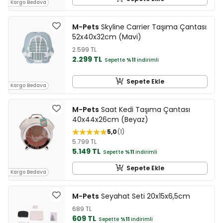
Kargo Bedava
M-Pets
Skyline Carrier Taşıma Çantası
52x40x32cm (Mavi)
2.599 TL
2.299 TL
Sepette
%11
indirimli
Sepete Ekle
Kargo Bedava
M-Pets
Saat Kedi Taşıma Çantası
40x44x26cm (Beyaz)
5,0
1
5.799 TL
5.149 TL
Sepette
%11
indirimli
Sepete Ekle
Kargo Bedava
M-Pets
Seyahat Seti 20x15x6,5cm
689 TL
609 TL
Sepette
%11
indirimli