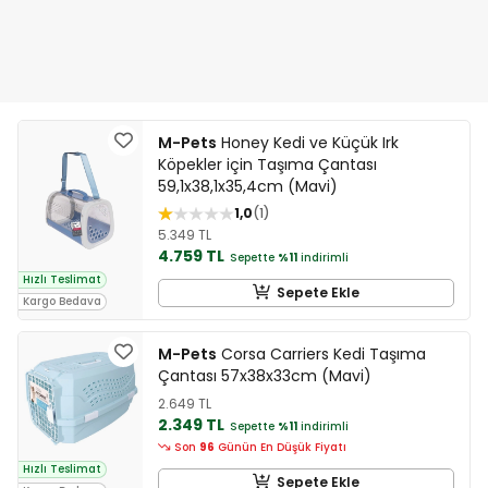
M-Pets
Honey Kedi ve Küçük Irk
Köpekler için Taşıma Çantası
59,1x38,1x35,4cm (Mavi)
1,0
1
5.349 TL
4.759 TL
Sepette
%11
indirimli
Hızlı Teslimat
Sepete Ekle
Kargo Bedava
M-Pets
Corsa Carriers Kedi Taşıma
Çantası 57x38x33cm (Mavi)
2.649 TL
2.349 TL
Sepette
%11
indirimli
Son
96
Günün En Düşük Fiyatı
Hızlı Teslimat
Sepete Ekle