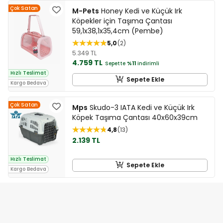
Çok Satan
M-Pets
Honey Kedi ve Küçük Irk
Köpekler için Taşıma Çantası
59,1x38,1x35,4cm (Pembe)
5,0
2
5.349 TL
4.759 TL
Sepette
%11
indirimli
Hızlı Teslimat
Sepete Ekle
Kargo Bedava
Çok Satan
Mps
Skudo-3 IATA Kedi ve Küçük Irk
Köpek Taşıma Çantası 40x60x39cm
4,8
13
2.139 TL
Hızlı Teslimat
Sepete Ekle
Kargo Bedava