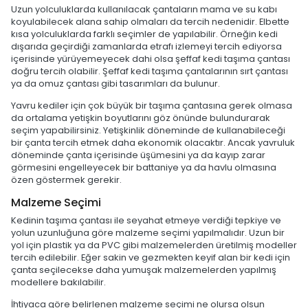
Uzun yolculuklarda kullanılacak çantaların mama ve su kabı
koyulabilecek alana sahip olmaları da tercih nedenidir. Elbette
kısa yolculuklarda farklı seçimler de yapılabilir. Örneğin kedi
dışarıda geçirdiği zamanlarda etrafı izlemeyi tercih ediyorsa
içerisinde yürüyemeyecek dahi olsa şeffaf kedi taşıma çantası
doğru tercih olabilir. Şeffaf kedi taşıma çantalarının sırt çantası
ya da omuz çantası gibi tasarımları da bulunur.
Yavru kediler için çok büyük bir taşıma çantasına gerek olmasa
da ortalama yetişkin boyutlarını göz önünde bulundurarak
seçim yapabilirsiniz. Yetişkinlik döneminde de kullanabileceği
bir çanta tercih etmek daha ekonomik olacaktır. Ancak yavruluk
döneminde çanta içerisinde üşümesini ya da kayıp zarar
görmesini engelleyecek bir battaniye ya da havlu olmasına
özen göstermek gerekir.
Malzeme Seçimi
Kedinin taşıma çantası ile seyahat etmeye verdiği tepkiye ve
yolun uzunluğuna göre malzeme seçimi yapılmalıdır. Uzun bir
yol için plastik ya da PVC gibi malzemelerden üretilmiş modeller
tercih edilebilir. Eğer sakin ve gezmekten keyif alan bir kedi için
çanta seçilecekse daha yumuşak malzemelerden yapılmış
modellere bakılabilir.
İhtiyaca göre belirlenen malzeme seçimi ne olursa olsun