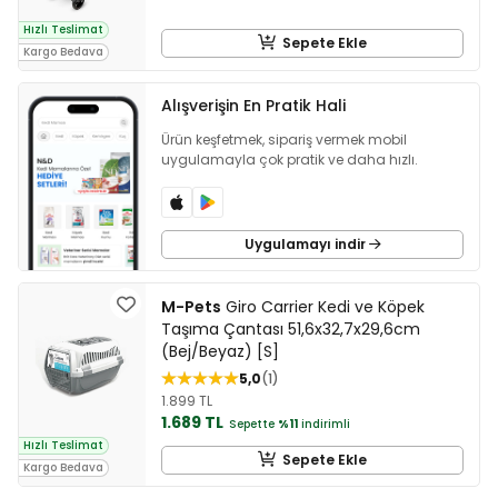
Hızlı Teslimat
Sepete Ekle
Kargo Bedava
Alışverişin En Pratik Hali
Ürün keşfetmek, sipariş vermek mobil
uygulamayla çok pratik ve daha hızlı.
Uygulamayı indir
M-Pets
Giro Carrier Kedi ve Köpek
Taşıma Çantası 51,6x32,7x29,6cm
(Bej/Beyaz) [S]
5,0
1
1.899 TL
1.689 TL
Sepette
%11
indirimli
Hızlı Teslimat
Sepete Ekle
Kargo Bedava