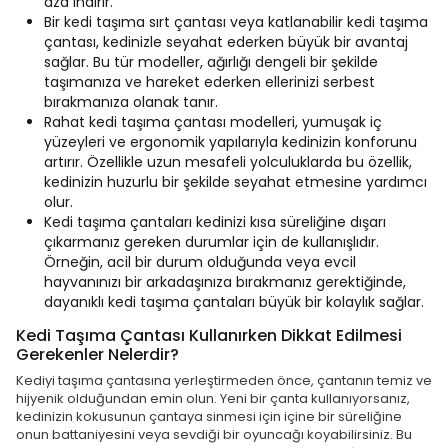
aza indirir.
Bir kedi taşıma sırt çantası veya katlanabilir kedi taşıma
çantası, kedinizle seyahat ederken büyük bir avantaj
sağlar. Bu tür modeller, ağırlığı dengeli bir şekilde
taşımanıza ve hareket ederken ellerinizi serbest
bırakmanıza olanak tanır.
Rahat kedi taşıma çantası modelleri, yumuşak iç
yüzeyleri ve ergonomik yapılarıyla kedinizin konforunu
artırır. Özellikle uzun mesafeli yolculuklarda bu özellik,
kedinizin huzurlu bir şekilde seyahat etmesine yardımcı
olur.
Kedi taşıma çantaları kedinizi kısa süreliğine dışarı
çıkarmanız gereken durumlar için de kullanışlıdır.
Örneğin, acil bir durum olduğunda veya evcil
hayvanınızı bir arkadaşınıza bırakmanız gerektiğinde,
dayanıklı kedi taşıma çantaları büyük bir kolaylık sağlar.
Kedi Taşıma Çantası Kullanırken Dikkat Edilmesi
Gerekenler Nelerdir?
Kediyi taşıma çantasına yerleştirmeden önce, çantanın temiz ve
hijyenik olduğundan emin olun. Yeni bir çanta kullanıyorsanız,
kedinizin kokusunun çantaya sinmesi için içine bir süreliğine
onun battaniyesini veya sevdiği bir oyuncağı koyabilirsiniz. Bu