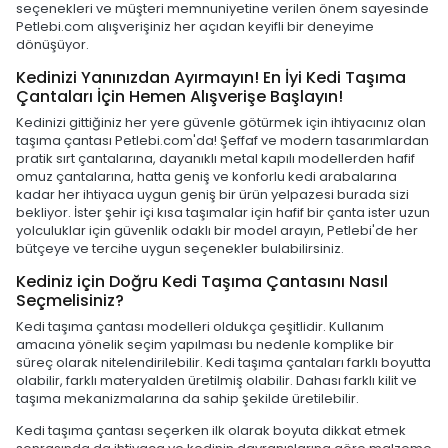
seçenekleri ve müşteri memnuniyetine verilen önem sayesinde
Petlebi.com alışverişiniz her açıdan keyifli bir deneyime
dönüşüyor.
Kedinizi Yanınızdan Ayırmayın! En İyi Kedi Taşıma
Çantaları İçin Hemen Alışverişe Başlayın!
Kedinizi gittiğiniz her yere güvenle götürmek için ihtiyacınız olan
taşıma çantası Petlebi.com'da! Şeffaf ve modern tasarımlardan
pratik sırt çantalarına, dayanıklı metal kapılı modellerden hafif
omuz çantalarına, hatta geniş ve konforlu kedi arabalarına
kadar her ihtiyaca uygun geniş bir ürün yelpazesi burada sizi
bekliyor. İster şehir içi kısa taşımalar için hafif bir çanta ister uzun
yolculuklar için güvenlik odaklı bir model arayın, Petlebi'de her
bütçeye ve tercihe uygun seçenekler bulabilirsiniz.
Kediniz için Doğru Kedi Taşıma Çantasını Nasıl
Seçmelisiniz?
Kedi taşıma çantası modelleri oldukça çeşitlidir. Kullanım
amacına yönelik seçim yapılması bu nedenle komplike bir
süreç olarak nitelendirilebilir. Kedi taşıma çantaları farklı boyutta
olabilir, farklı materyalden üretilmiş olabilir. Dahası farklı kilit ve
taşıma mekanizmalarına da sahip şekilde üretilebilir.
Kedi taşıma çantası seçerken ilk olarak boyuta dikkat etmek