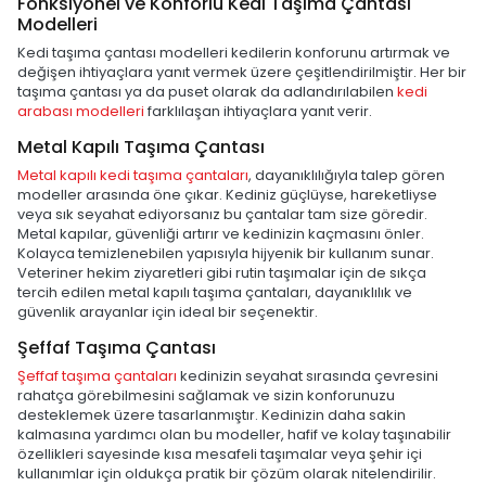
Fonksiyonel ve Konforlu Kedi Taşıma Çantası
Modelleri
Kedi taşıma çantası modelleri kedilerin konforunu artırmak ve
değişen ihtiyaçlara yanıt vermek üzere çeşitlendirilmiştir. Her bir
taşıma çantası ya da puset olarak da adlandırılabilen
kedi
arabası modelleri
farklılaşan ihtiyaçlara yanıt verir.
Metal Kapılı Taşıma Çantası
Metal kapılı kedi taşıma çantaları
, dayanıklılığıyla talep gören
modeller arasında öne çıkar. Kediniz güçlüyse, hareketliyse
veya sık seyahat ediyorsanız bu çantalar tam size göredir.
Metal kapılar, güvenliği artırır ve kedinizin kaçmasını önler.
Kolayca temizlenebilen yapısıyla hijyenik bir kullanım sunar.
Veteriner hekim ziyaretleri gibi rutin taşımalar için de sıkça
tercih edilen metal kapılı taşıma çantaları, dayanıklılık ve
güvenlik arayanlar için ideal bir seçenektir.
Şeffaf Taşıma Çantası
Şeffaf taşıma çantaları
kedinizin seyahat sırasında çevresini
rahatça görebilmesini sağlamak ve sizin konforunuzu
desteklemek üzere tasarlanmıştır. Kedinizin daha sakin
kalmasına yardımcı olan bu modeller, hafif ve kolay taşınabilir
özellikleri sayesinde kısa mesafeli taşımalar veya şehir içi
kullanımlar için oldukça pratik bir çözüm olarak nitelendirilir.