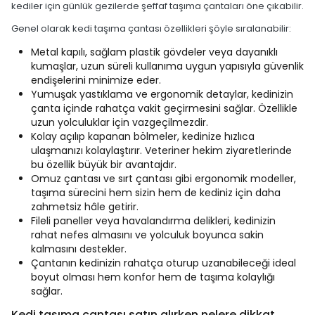
kediler için günlük gezilerde şeffaf taşıma çantaları öne çıkabilir.
Genel olarak kedi taşıma çantası özellikleri şöyle sıralanabilir:
Metal kapılı, sağlam plastik gövdeler veya dayanıklı
kumaşlar, uzun süreli kullanıma uygun yapısıyla güvenlik
endişelerini minimize eder.
Yumuşak yastıklama ve ergonomik detaylar, kedinizin
çanta içinde rahatça vakit geçirmesini sağlar. Özellikle
uzun yolculuklar için vazgeçilmezdir.
Kolay açılıp kapanan bölmeler, kedinize hızlıca
ulaşmanızı kolaylaştırır. Veteriner hekim ziyaretlerinde
bu özellik büyük bir avantajdır.
Omuz çantası ve sırt çantası gibi ergonomik modeller,
taşıma sürecini hem sizin hem de kediniz için daha
zahmetsiz hâle getirir.
Fileli paneller veya havalandırma delikleri, kedinizin
rahat nefes almasını ve yolculuk boyunca sakin
kalmasını destekler.
Çantanın kedinizin rahatça oturup uzanabileceği ideal
boyut olması hem konfor hem de taşıma kolaylığı
sağlar.
Kedi taşıma çantası satın alırken nelere dikkat