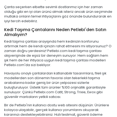
Çanta seçerken elbette sevimli dostlarımız için her zaman
olduğu gibi en iyi olan ürünü almak isteriz ancak ürün seçiminde
mutlaka onların temel ihtiyaçlarını göz önünde bulundurarak en
iyiyi tercih edebiliriz.
Kedi Taşıma Çantalarını Neden Petlebi'den Satın
Almalıyım?
Kedi taşıma çantası arayışında hem kedinizin konforunu
artırmak hem de kendi içinizin rahat etmesini mi istiyorsunuz? O
zaman doğru yerdesiniz! Petlebi.com kedi taşıma çantası
alışverişinde de eşsiz bir deneyim sunuyor. Hem sağlam hem
şık hem de her ihtiyaca uygun kedi taşıma çantası modelleri
Petlebi.com'da sizi bekliyor.
Havayolu onaylı çantalardan katlanabilir tasarımlara, fileli şık
modellerden son dönemin favorisi olan tekerlekli taşıma
arabalarına kadar geniş bir ürün yelpazesi sizlerle
buluşturuluyor. Üstelik tüm ürünler %100 orijinallik garantisiyle
sunuluyor. Çünkü Petlebi.com Catit, Strong, Trixie, Ewox gibi
güvenilir markaların yetkili satıcısı.
Bir de Petlebi'nin kullanıcı dostu web sitesini düşünün: Ürünlere
kolayca ulaşabilir, gerçek kullanıcı yorumlarını okuyarak
kararınızı destekleyebilirsiniz. Hızlı teslimat, güvenli ödeme