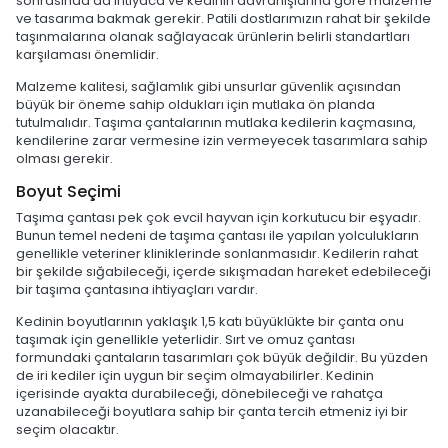
sonrasında da ihtiyaca ve kedinin davranışlarına göre malzeme
ve tasarıma bakmak gerekir. Patili dostlarımızın rahat bir şekilde
taşınmalarına olanak sağlayacak ürünlerin belirli standartları
karşılaması önemlidir.
Malzeme kalitesi, sağlamlık gibi unsurlar güvenlik açısından
büyük bir öneme sahip oldukları için mutlaka ön planda
tutulmalıdır. Taşıma çantalarının mutlaka kedilerin kaçmasına,
kendilerine zarar vermesine izin vermeyecek tasarımlara sahip
olması gerekir.
Boyut Seçimi
Taşıma çantası pek çok evcil hayvan için korkutucu bir eşyadır.
Bunun temel nedeni de taşıma çantası ile yapılan yolculukların
genellikle veteriner kliniklerinde sonlanmasıdır. Kedilerin rahat
bir şekilde sığabileceği, içerde sıkışmadan hareket edebileceği
bir taşıma çantasına ihtiyaçları vardır.
Kedinin boyutlarının yaklaşık 1,5 katı büyüklükte bir çanta onu
taşımak için genellikle yeterlidir. Sırt ve omuz çantası
formundaki çantaların tasarımları çok büyük değildir. Bu yüzden
de iri kediler için uygun bir seçim olmayabilirler. Kedinin
içerisinde ayakta durabileceği, dönebileceği ve rahatça
uzanabileceği boyutlara sahip bir çanta tercih etmeniz iyi bir
seçim olacaktır.