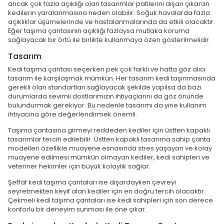
ancak çok fazla açıklığı olan tasarımlar patilerini dışarı çıkaran
kedilerin yaralanmasına neden olabilir. Soğuk havalarda fazla
açıklıklar üşümelerinde ve hastalanmalarında da etkili olacaktır.
Eğer taşıma çantasının açıklığı fazlaysa mutlaka koruma
sağlayacak bir örtü ile birlikte kullanmaya özen gösterilmelidir.
Tasarım
Kedi taşıma çantası seçerken pek çok farklı ve hatta göz alıcı
tasarım ile karşılaşmak mümkün. Her tasarım kedi taşınmasında
gerekli olan standartları sağlayacak şekilde yapılsa da bazı
durumlarda sevimli dostlarımızın ihtiyaçlarını da göz önünde
bulundurmak gerekiyor. Bu nedenle tasarımı da yine kullanım
ihtiyacına göre değerlendirmek önemli.
Taşıma çantasına girmeyi reddeden kediler için üstten kapaklı
tasarımlar tercih edilebilir. Üstten kapaklı tasarıma sahip çanta
modelleri özellikle muayene esnasında stres yaşayan ve kolay
muayene edilmesi mümkün olmayan kediler, kedi sahipleri ve
veteriner hekimler için büyük kolaylık sağlar.
Şeffaf kedi taşıma çantaları ise dışardayken çevreyi
seyretmekten keyif alan kediler için en doğru tercih olacaktır.
Çekmeli kedi taşıma çantaları ise kedi sahipleri için son derece
konforlu bir deneyim sunması ile öne çıkar.