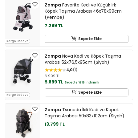
Zampa
Favorite Kedi ve Küçük Irk
Köpek Taşıma Arabası 46x78x99cm
(Pembe)
7.299 TL
Sepete Ekle
Kargo Bedava
Zampa
Nova Kedi ve Köpek Taşıma
Arabası 52x76,5x95cm (Siyah)
4,0
1
6.999 TL
5.899 TL
Sepette
%15
indirimli
Sepete Ekle
Kargo Bedava
Zampa
Tsunoda İkili Kedi ve Köpek
Taşıma Arabası 50x83x102cm (Siyah)
13.799 TL