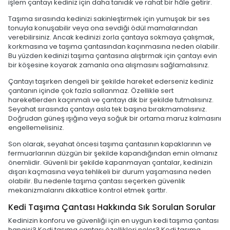
işlem çantayı kediniz için daha tanıdık ve rahat bir hâle getirir.
Taşıma sırasında kedinizi sakinleştirmek için yumuşak bir ses
tonuyla konuşabilir veya ona sevdiği ödül mamalarından
verebilirsiniz. Ancak kedinizi zorla çantaya sokmaya çalışmak,
korkmasına ve taşıma çantasından kaçınmasına neden olabilir.
Bu yüzden kedinizi taşıma çantasına alıştırmak için çantayı evin
bir köşesine koyarak zamanla ona alışmasını sağlamalısınız.
Çantayı taşırken dengeli bir şekilde hareket ederseniz kediniz
çantanın içinde çok fazla sallanmaz. Özellikle sert
hareketlerden kaçınmalı ve çantayı dik bir şekilde tutmalısınız.
Seyahat sırasında çantayı asla tek başına bırakmamalısınız.
Doğrudan güneş ışığına veya soğuk bir ortama maruz kalmasını
engellemelisiniz.
Son olarak, seyahat öncesi taşıma çantasının kapaklarının ve
fermuarlarının düzgün bir şekilde kapandığından emin olmanız
önemlidir. Güvenli bir şekilde kapanmayan çantalar, kedinizin
dışarı kaçmasına veya tehlikeli bir durum yaşamasına neden
olabilir. Bu nedenle taşıma çantası seçerken güvenlik
mekanizmalarını dikkatlice kontrol etmek şarttır.
Kedi Taşıma Çantası Hakkında Sık Sorulan Sorular
Kedinizin konforu ve güvenliği için en uygun kedi taşıma çantası
hangisi? Kedi taşıma çantası özellikleri neler? Kedi taşıma