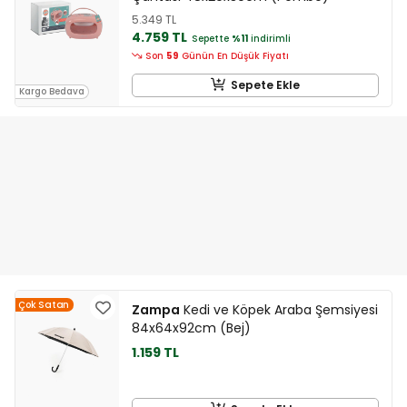
5.349 TL
4.759 TL
Sepette
%11
indirimli
Son
59
Günün En Düşük Fiyatı
Sepete Ekle
Kargo Bedava
Çok Satan
Zampa
Kedi ve Köpek Araba Şemsiyesi
84x64x92cm (Bej)
1.159 TL