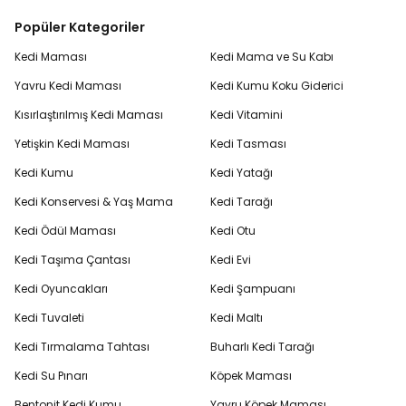
Popüler Kategoriler
Kedi Maması
Kedi Mama ve Su Kabı
Yavru Kedi Maması
Kedi Kumu Koku Giderici
Kısırlaştırılmış Kedi Maması
Kedi Vitamini
Yetişkin Kedi Maması
Kedi Tasması
Kedi Kumu
Kedi Yatağı
Kedi Konservesi & Yaş Mama
Kedi Tarağı
Kedi Ödül Maması
Kedi Otu
Kedi Taşıma Çantası
Kedi Evi
Kedi Oyuncakları
Kedi Şampuanı
Kedi Tuvaleti
Kedi Maltı
Kedi Tırmalama Tahtası
Buharlı Kedi Tarağı
Kedi Su Pınarı
Köpek Maması
Bentonit Kedi Kumu
Yavru Köpek Maması