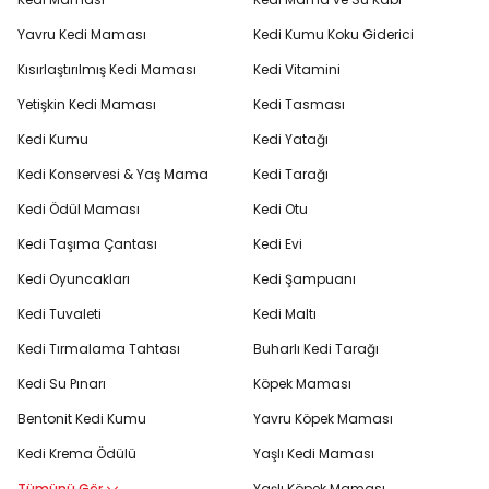
Yavru Kedi Maması
Kedi Kumu Koku Giderici
Kısırlaştırılmış Kedi Maması
Kedi Vitamini
Yetişkin Kedi Maması
Kedi Tasması
Kedi Kumu
Kedi Yatağı
Kedi Konservesi & Yaş Mama
Kedi Tarağı
Kedi Ödül Maması
Kedi Otu
Kedi Taşıma Çantası
Kedi Evi
Kedi Oyuncakları
Kedi Şampuanı
Kedi Tuvaleti
Kedi Maltı
Kedi Tırmalama Tahtası
Buharlı Kedi Tarağı
Kedi Su Pınarı
Köpek Maması
Bentonit Kedi Kumu
Yavru Köpek Maması
Kedi Krema Ödülü
Yaşlı Kedi Maması
Tümünü Gör
Yaşlı Köpek Maması