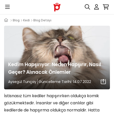
Blog
Kedi
Blog Detayı
Kedim Hapşırıyor: Neden Hapşırır, Nasıl
Geçer? Alınacak Önlemler
Aysegül Tunçay
Güncelleme Tarihi: 14.07.2022
İstisnasız tüm kediler hapşırırken oldukça komik
gözükmektedir. İnsanlar ve diğer canlılar gibi
kedilerde de hapşırma oldukça normaldir. Hatta