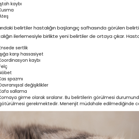
İştah kaybı
Kusma
Ateş
rıdaki belirtiler hastalığın başlangıç safhasında görülen belir
alığın ilerlemesiyle birlikte yeni belirtiler de ortaya çıkar. Hastal
Ensede sertlik
Işığa karşı hassasiyet
Koordinasyon kaybı
Felç
Nöbet
Kas spazmı
Davranışsal değişiklikler
Kafa sallama
Komaya girme olarak sıralanır. Bu belirtilerin görülmesi durumund
götürülmesi gerekmektedir. Menenjit müdahale edilmediğinde can