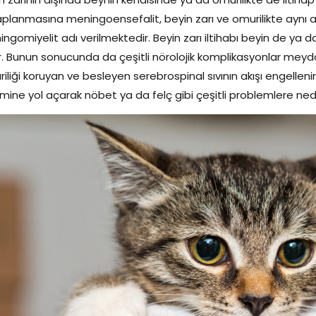
haplanmasına meningoensefalit, beyin zarı ve omurilikte ay
ngomiyelit adı verilmektedir. Beyin zarı iltihabı beyin de ya da 
. Bunun sonucunda da çeşitli nörolojik komplikasyonlar meydan
iliği koruyan ve besleyen serebrospinal sıvının akışı engelleni
kimine yol açarak nöbet ya da felç gibi çeşitli problemlere ne