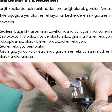
ilerde Menenjit Nedenleri
njit kedilerde çok farklı nedenlere bağlı olarak görülür. Anca
likle aşağıda yer alan enfeksiyonlar kedilerde en sık görülen
mektedir.
Kedilerin bağışıklık sisteminin zayıflamasına yol açan mantar enfe
Kriptokokoz, histoplazmoz ve blastomikoz gibi mantar enfeksiyonl
Toksoplazmoz olarak bilinen protozoal enfeksiyon,
Kedi enfeksiyöz peritonitisi,
Burun, göz ya da kulak etrafında görülen enfeksiyonların nadire
olarak sıralanabilirsin.