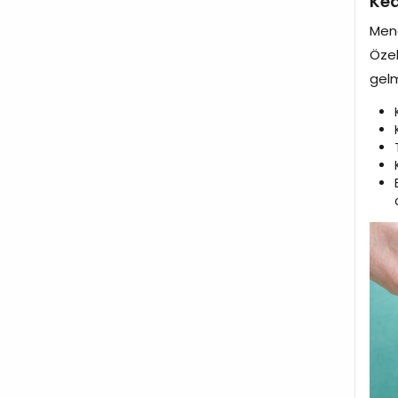
Ked
Mene
Özel
gel