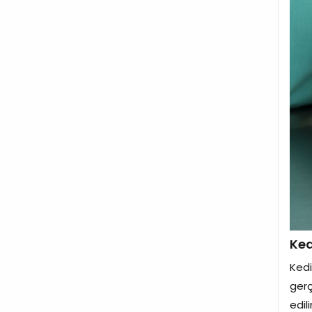
Ked
Kedi
gerç
edil