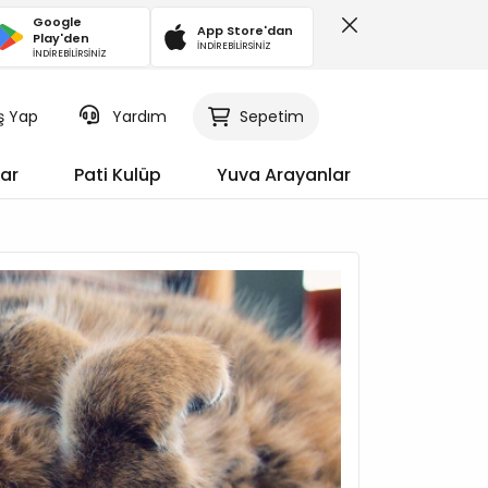
Google
App Store'dan
Play'den
İNDİREBİLİRSİNİZ
İNDİREBİLİRSİNİZ
iş Yap
Sepetim
Yardım
ar
Pati Kulüp
Yuva Arayanlar