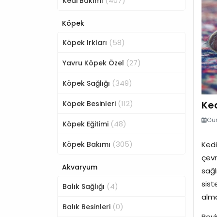
(407)
Kedi Bakımı
Köpek
(58)
Köpek Irkları
(27)
Yavru Köpek Özel
(349)
Köpek Sağlığı
(112)
Ked
Köpek Besinleri
Gün
(48)
Köpek Eğitimi
(305)
Köpek Bakımı
Kedi
çevr
Akvaryum
sağl
sist
(4)
Balık Sağlığı
alma
(0)
Balık Besinleri
Beyi