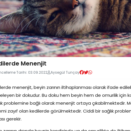
ilerde Menenjit
celleme Tarihi: 03.09.2022
Aysegül Tunçay
lerde menenjit, beyin zarının iltihaplanması olarak ifade edilebil
eleyen bir dokudur. Bu doku hem beyin hem de omurilik için k
ık problemine bağlı olarak menenjit ortaya çıkabilmektedir. Men
emi zayıf olan kedilerde görülmektedir. Ciddi bir sağlık problem
sı gerekir.
n zarının dışında beynin kendisinde ya da omurilikte de iltihap