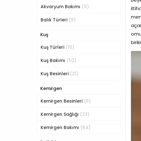
(5)
Akvaryum Bakımı
ilti
meni
(9)
Balık Türleri
açar
omur
Kuş
biri
(15)
Kuş Türleri
(52)
Kuş Bakımı
(21)
Kuş Besinleri
Kemirgen
(8)
Kemirgen Besinleri
(23)
Kemirgen Sağlığı
(64)
Kemirgen Bakımı