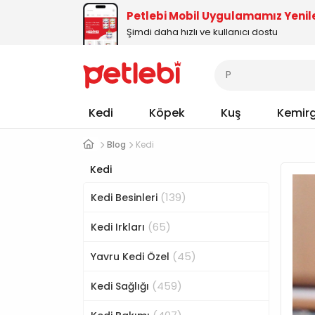
Petlebi Mobil Uygulamamız Yenil
Şimdi daha hızlı ve kullanıcı dostu
Kedi
Köpek
Kuş
Kemir
Blog
Kedi
Kedi
(139)
Kedi Besinleri
(65)
Kedi Irkları
(45)
Yavru Kedi Özel
(459)
Kedi Sağlığı