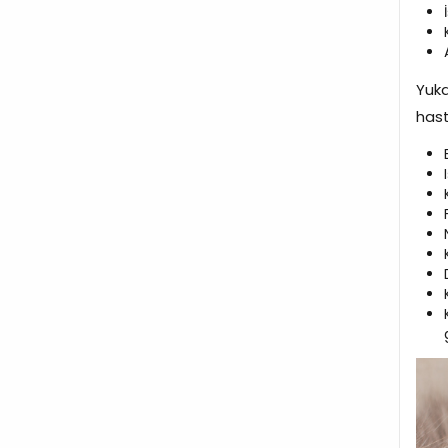
Yuka
hast