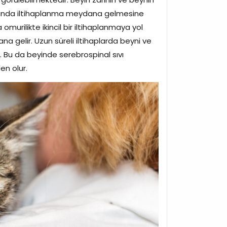
nı anda iltihaplanma meydana gelmesine
omurilikte ikincil bir iltihaplanmaya yol
a gelir. Uzun süreli iltihaplarda beyni ve
r. Bu da beyinde serebrospinal sıvı
den olur.