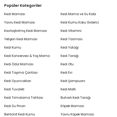
Popüler Kategoriler
Kedi Maması
Kedi Mama ve Su Kabı
Yavru Kedi Maması
Kedi Kumu Koku Giderici
Kısırlaştırılmış Kedi Maması
Kedi Vitamini
Yetişkin Kedi Maması
Kedi Tasması
Kedi Kumu
Kedi Yatağı
Kedi Konservesi & Yaş Mama
Kedi Tarağı
Kedi Ödül Maması
Kedi Otu
Kedi Taşıma Çantası
Kedi Evi
Kedi Oyuncakları
Kedi Şampuanı
Kedi Tuvaleti
Kedi Maltı
Kedi Tırmalama Tahtası
Buharlı Kedi Tarağı
Kedi Su Pınarı
Köpek Maması
Bentonit Kedi Kumu
Yavru Köpek Maması