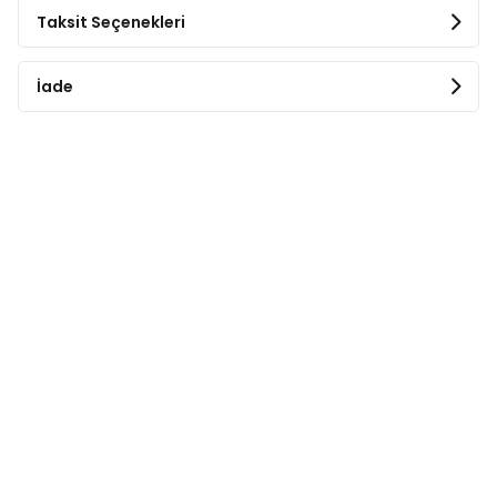
Başlık kolay temizlik için kaldırılabilir.
Taksit Seçenekleri
Rahat taşıma için üst tutamak mevuttur.
Ürün Ölçüleri:
İade
En: 40 cm
Boy: 38 cm
Genişlik: 53 cm