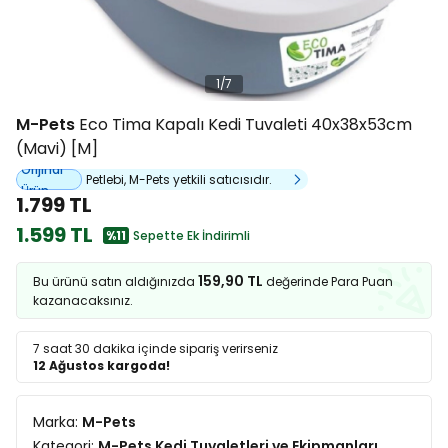
1
/
7
M-Pets
Eco Tima Kapalı Kedi Tuvaleti 40x38x53cm
(Mavi) [M]
Orijinal
Petlebi, M-Pets yetkili satıcısıdır.
Ürün
1.799 TL
1.599 TL
%11
Sepette Ek İndirimli
159,90 TL
Bu ürünü satın aldığınızda
değerinde Para Puan
kazanacaksınız.
7 saat 30 dakika
içinde sipariş verirseniz
12 Ağustos kargoda!
Marka:
M-Pets
Kategori:
M-Pets Kedi Tuvaletleri ve Ekipmanları