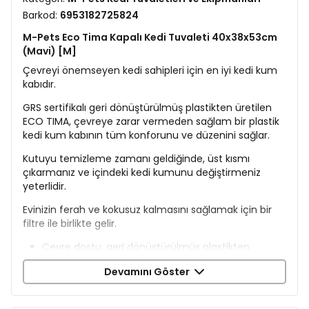
Barkod:
6953182725824
M-Pets Eco Tima Kapalı Kedi Tuvaleti 40x38x53cm
(Mavi) [M]
Çevreyi önemseyen kedi sahipleri için en iyi kedi kum
kabıdır.
GRS sertifikalı geri dönüştürülmüş plastikten üretilen
ECO TIMA, çevreye zarar vermeden sağlam bir plastik
kedi kum kabının tüm konforunu ve düzenini sağlar.
Kutuyu temizleme zamanı geldiğinde, üst kısmı
çıkarmanız ve içindeki kedi kumunu değiştirmeniz
yeterlidir.
Evinizin ferah ve kokusuz kalmasını sağlamak için bir
filtre ile birlikte gelir.
Çevre dostu, geri dönüştürülmüş plastikten
üretilmiştir.
Devamını Göster
Çıkarılabilir güvenli kapak kullanılmıştır.
Plastik sallanan kapı, kediniz için kolay giriş ve çıkış
sağlar.