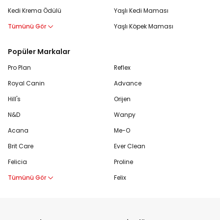
Kedi Krema Ödülü
Yaşlı Kedi Maması
Tümünü Gör
Yaşlı Köpek Maması
Popüler Markalar
Pro Plan
Reflex
Royal Canin
Advance
Hill's
Orijen
N&D
Wanpy
Acana
Me-O
Brit Care
Ever Clean
Felicia
Proline
Tümünü Gör
Felix