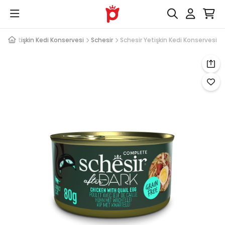
sı
Yetişkin Kedi Konservesi
Schesir
Schesir Yetişkin Kedi Konservesi