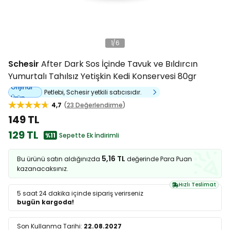
1
/
6
Schesir
After Dark Sos İçinde Tavuk ve Bıldırcın
Yumurtalı Tahılsız Yetişkin Kedi Konservesi 80gr
Orijinal
Petlebi, Schesir yetkili satıcısıdır.
Ürün
4,7
23 Değerlendirme
149 TL
129 TL
%11
Sepette Ek İndirimli
5,16 TL
Bu ürünü satın aldığınızda
değerinde Para Puan
kazanacaksınız.
Hızlı Teslimat
5 saat 24 dakika
içinde sipariş verirseniz
bugün kargoda!
Son Kullanma Tarihi:
22.08.2027