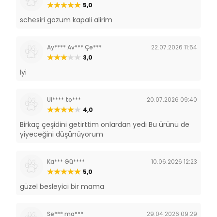
5,0
schesiri gozum kapali alirim
Ay**** Av*** Çe***
22.07.2026 11:54
3,0
İyi
Ul**** to***
20.07.2026 09:40
4,0
Birkaç çeşidini getirttim onlardan yedi Bu ürünü de
yiyeceğini düşünüyorum
Ka*** Gü****
10.06.2026 12:23
5,0
güzel besleyici bir mama
Se*** ma***
29.04.2026 09:29