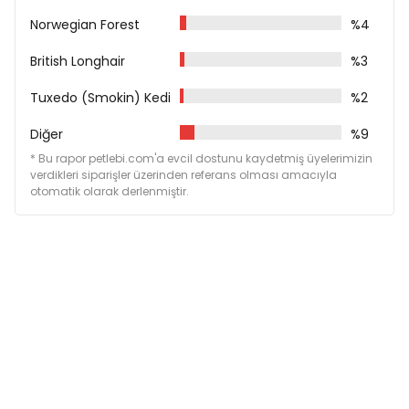
Ham Kül %2
Ham Selüloz %0,5
Norwegian Forest
%4
Nem Oranı %82
Ca %0,219
British Longhair
%3
P %0,18
Tuxedo (Smokin) Kedi
%2
Besin Katkı Maddeleri
Diğer
%9
Taurin 500 mg/kg
Demir 10.5 mg/kg
* Bu rapor petlebi.com'a evcil dostunu kaydetmiş üyelerimizin
Çinko 22 mg/kg
verdikleri siparişler üzerinden referans olması amacıyla
otomatik olarak derlenmiştir.
Manganez 4.5 mg/kg
Bakır 1.2 mg/kg
Potasyum 0.9 mg/kg
D3 Vitamini 390 I.U.
Kolin Klorür 560 mg/kg
A Vitamini 19.500 I.U.
E Vitamini 30 mg/kg
B1 Vitamini 60 mg/kg
B3 Vitamini 30 mg/kg
B7 Vitamini 0.3 mg/kg
B12 Vitamini 0.12 mg/kg
B5 Vitamini 3 mg/kg