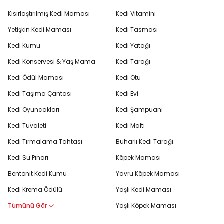
Kısırlaştırılmış Kedi Maması
Kedi Vitamini
Yetişkin Kedi Maması
Kedi Tasması
Kedi Kumu
Kedi Yatağı
Kedi Konservesi & Yaş Mama
Kedi Tarağı
Kedi Ödül Maması
Kedi Otu
Kedi Taşıma Çantası
Kedi Evi
Kedi Oyuncakları
Kedi Şampuanı
Kedi Tuvaleti
Kedi Maltı
Kedi Tırmalama Tahtası
Buharlı Kedi Tarağı
Kedi Su Pınarı
Köpek Maması
Bentonit Kedi Kumu
Yavru Köpek Maması
Kedi Krema Ödülü
Yaşlı Kedi Maması
Tümünü Gör
Yaşlı Köpek Maması