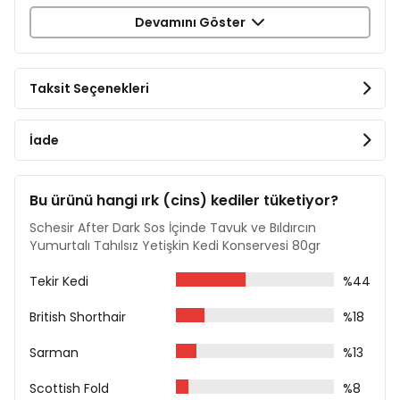
Devamını Göster
Et suyunda lezzetli filetolar halindedir.
Kedilerin ihtiyaç duyduğu hidrasyonu almasını
sağlamak için sıvılarla doludur.
Taksit Seçenekleri
Tahılsızdır.
Minimum işleme tabi tutulmuş, yüksek besin değerine
İade
sahip, yüksek kaliteli bileşenler içerir.
İçerik
Bu ürünü hangi ırk (cins) kediler tüketiyor?
Tavuk %58 (taşlık %5, karaciğer %5, yürek %5)
Schesir After Dark Sos İçinde Tavuk ve Bıldırcın
Bıldırcın Yumurtası %6
Yumurtalı Tahılsız Yetişkin Kedi Konservesi 80gr
Tavuk Pişirme Suyu %31
Rafine Ayçiçek Yağı
Tekir Kedi
%44
Tapyoka Nişastası
Mineraller
British Shorthair
%18
Analiz Raporu
Sarman
%13
Protein %12
Ham Yağ %2
Scottish Fold
%8