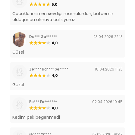
5,0
Cocuklarimin en sevdigi mamalardan, butcemiz
oldugunca almaya calisiyoruz
De*** Ga******
23.04.2026 22:13
4,0
Güzel
Ze**** Ra**** Se*****
18.04.2026 11:23
4,0
Guzel
Pa*** Fa*******
02.04.2026 10:45
4,0
Kedim pek beğenmedi
Ga*** Yı****
25.03.2026 09:47