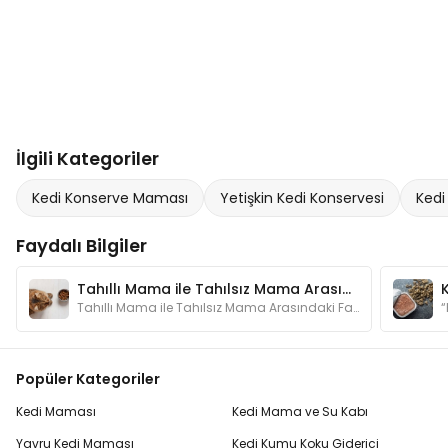
İlgili Kategoriler
Kedi Konserve Maması
Yetişkin Kedi Konservesi
Kedi
Faydalı Bilgiler
Tahıllı Mama ile Tahılsız Mama Arasındaki Fark Nedir?
Tahıllı Mama ile Tahılsız Mama Arasındaki Fark Nedir?
Popüler Kategoriler
Kedi Maması
Kedi Mama ve Su Kabı
Yavru Kedi Maması
Kedi Kumu Koku Giderici