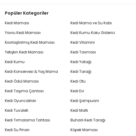
Popüler Kategoriler
Kedi Maması
Kedi Mama ve Su Kabı
Yavru Kedi Maması
Kedi Kumu Koku Giderici
Kısırlaştırılmış Kedi Maması
Kedi Vitamini
Yetişkin Kedi Maması
Kedi Tasması
Kedi Kumu
Kedi Yatağı
Kedi Konservesi & Yaş Mama
Kedi Tarağı
Kedi Ödül Maması
Kedi Otu
Kedi Taşıma Çantası
Kedi Evi
Kedi Oyuncakları
Kedi Şampuanı
Kedi Tuvaleti
Kedi Maltı
Kedi Tırmalama Tahtası
Buharlı Kedi Tarağı
Kedi Su Pınarı
Köpek Maması