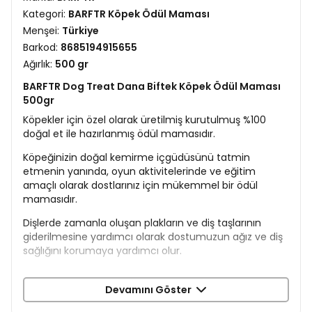
Kategori:
BARFTR Köpek Ödül Maması
Menşei:
Türkiye
Barkod:
8685194915655
Ağırlık:
500 gr
BARFTR Dog Treat Dana Biftek Köpek Ödül Maması
500gr
Köpekler için özel olarak üretilmiş kurutulmuş %100
doğal et ile hazırlanmış ödül mamasıdır.
Köpeğinizin doğal kemirme içgüdüsünü tatmin
etmenin yanında, oyun aktivitelerinde ve eğitim
amaçlı olarak dostlarınız için mükemmel bir ödül
mamasıdır.
Dişlerde zamanla oluşan plakların ve diş taşlarının
giderilmesine yardımcı olarak dostumuzun ağız ve diş
sağlığını korumaya yardımcı olur.
Doğal yapısı gereği sindirim sistemini rahatlatır.
Devamını Göster
Aynı zamanda eğitim esnasında cezbedici bir ödül