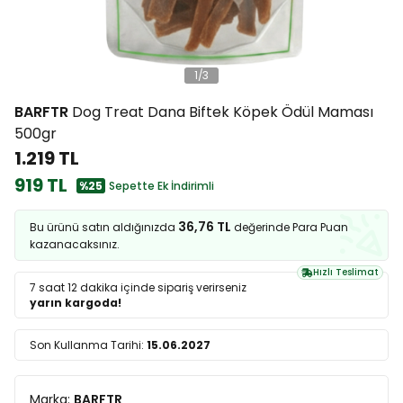
1
/
3
BARFTR
Dog Treat Dana Biftek Köpek Ödül Maması
500gr
1.219 TL
919 TL
%25
Sepette Ek İndirimli
36,76 TL
Bu ürünü satın aldığınızda
değerinde Para Puan
kazanacaksınız.
Hızlı Teslimat
7 saat 12 dakika
içinde sipariş verirseniz
yarın kargoda!
Son Kullanma Tarihi:
15.06.2027
Marka:
BARFTR