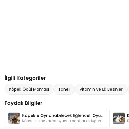
Analiz Raporu
Ham Protein %72
Ham Yağ %14
Ham Kül %4,5
Nem %8,5
Öğün aralarında ödül niteliğinde verilebilir.
Köpeğinizin ulaşabileceği yerlerde her zaman taze ve
temiz su bulundurunuz.
Yapay renklendirici, aroma veya koruyucu içermez.
Şeker ilavesizdir.
İlgili Kategoriler
%100 Doğal ve katkısız bir üründür.
Köpek Ödül Maması
Taneli
Vitamin ve Ek Besinler
Açıldıktan sonra paketi serin, kuru ve güneş almayan
bir yerde saklayınız.
Faydalı Bilgiler
Köpekle Oynanabilecek Eğlenceli Oyunlar
Köpeklerin ne kadar oyuncu canlılar olduğunu anlatmamıza gerek var mı? Oyunlar hem köpeğinizin zeka gelişimine katkı sağlar hem de onu mutlu eder.