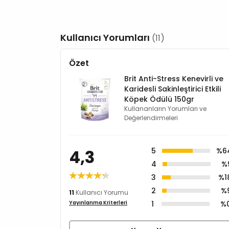
Kullanıcı Yorumları
(11)
Özet
Brit Anti-Stress Kenevirli ve
Karidesli Sakinleştirici Etkili
Köpek Ödülü 150gr
Kullananların Yorumları ve
Değerlendirmeleri
4,3
5
%6
4
%
3
%1
2
%
11
Kullanıcı Yorumu
1
%
Yayınlanma Kriterleri