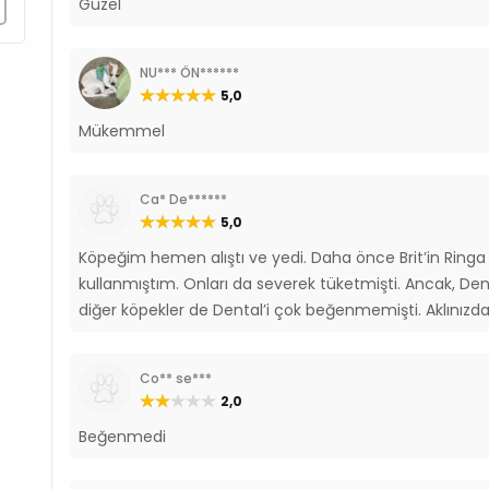
Güzel
NU*** ÖN******
5,0
Mükemmel
Ca* De******
5,0
Köpeğim hemen alıştı ve yedi. Daha önce Brit’in Ringa 
kullanmıştım. Onları da severek tüketmişti. Ancak, Den
diğer köpekler de Dental’i çok beğenmemişti. Aklınızd
Co** se***
2,0
Beğenmedi