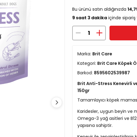
Bu ürünü satın aldığınızda
14,
9 saat 3 dakika
içinde sipariş
Marka:
Brit Care
Kategori:
Brit Care Köpek 
Barkod:
8595602539987
Brit Anti-Stress Kenevirli v
150gr
Tamamlayıcı köpek maması
Karidesler, uygun beyin ve m
Omega-3 yağ asitleri ve B12 
yapısına sahiptir.
Kenevir ile zenginleştirilmiş 