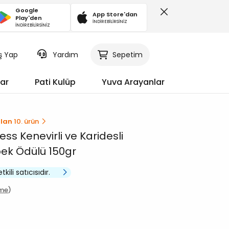
Google
App Store'dan
Play'den
İNDİREBİLİRSİNİZ
İNDİREBİLİRSİNİZ
iş Yap
Sepetim
Yardım
ar
Pati Kulüp
Yuva Arayanlar
ılan
10. ürün
ess Kenevirli ve Karidesli
Köpek Ödülü 150gr
kili satıcısıdır.
rme