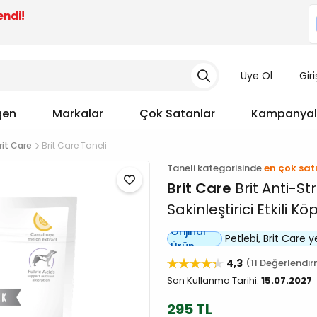
endi!
Üye Ol
Gir
gen
Markalar
Çok Satanlar
Kampanyal
rit Care
Brit Care Taneli
Taneli kategorisinde
en çok sat
Brit Care
Brit Anti-Str
Sakinleştirici Etkili 
Orijinal
Petlebi, Brit Care yet
Ürün
4,3
11 Değerlendi
Son Kullanma Tarihi:
15.07.2027
295 TL