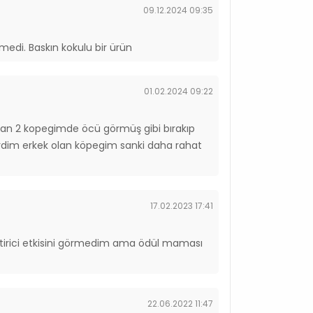
09.12.2024 09:35
di. Baskın kokulu bir ürün
01.02.2024 09:22
 olan 2 kopegimde öcü görmüş gibi bırakıp
erdim erkek olan köpegim sanki daha rahat
17.02.2023 17:41
leştirici etkisini görmedim ama ödül maması
22.06.2022 11:47