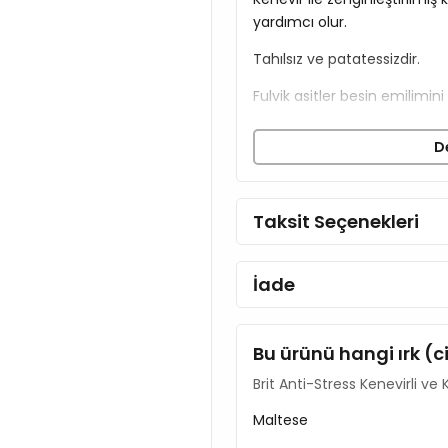
yardımcı olur.
Tahılsız ve patatessizdir.
Fulvik asitler besin emilimini
Antioksidan kaynağı olarak k
D
Kollajen peptitler kas-iskelet
Tyndallized Lactobacillus ac
Taksit Seçenekleri
yardımcı olur.
Kenevir, öğelerin temel bile
İade
doğal savunmasını destekle
Derin yenilenmeyi, iyi sindiri
Bu ürünü hangi ırk (c
ve yatıştırıcı özelliğe sahiptir
Brit Anti-Stress Kenevirli ve 
İçerik
Maltese
Karides %26