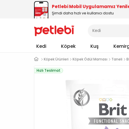
Petlebi Mobil Uygulamamız Yenil
Şimdi daha hızlı ve kullanıcı dostu
Kedi
Köpek
Kuş
Kemir
Köpek Ürünleri
Köpek Ödül Maması
Taneli
B
Hızlı Teslimat