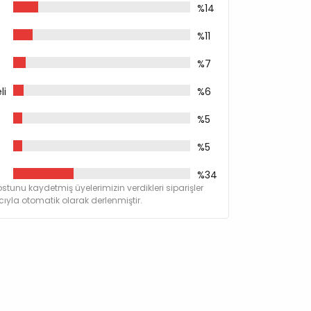
%14
%11
%7
li
%6
%5
%5
%34
stunu kaydetmiş üyelerimizin verdikleri siparişler
,01
yla otomatik olarak derlenmiştir.