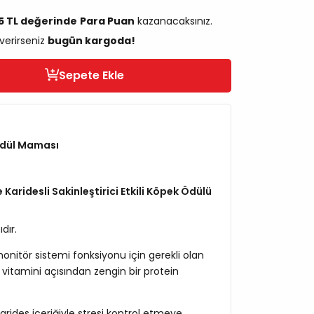
75 TL değerinde
Para Puan
kazanacaksınız.
 verirseniz
bugün kargoda!
Sepete Ekle
Ödül Maması
e Karidesli Sakinleştirici Etkili Köpek Ödülü
dır.
onitör sistemi fonksiyonu için gerekli olan
vitamini açısından zengin bir protein
karides içeriğiyle stresi kontrol etmeye