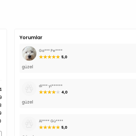
Jambonlu Lif %1,0
Kalsiyum %1,5
Fosfor %1,1
Sodyum %0,8
Omega-3 %0,2
Omega-6 %0,4
Yorumlar
C Vitamini 500 mg
Ga*** Pe****
5,0
güzel
di*** yi******
4
4,0
9
güzel
8
9
0
Al**** Gü****
5,0