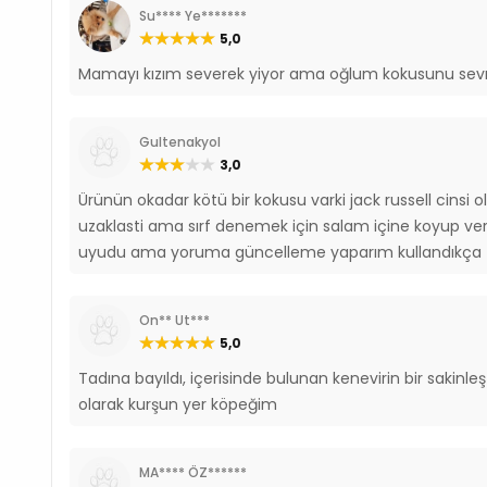
Su**** Ye*******
5,0
Mamayı kızım severek yiyor ama oğlum kokusunu sevme
Gultenakyol
3,0
Ürünün okadar kötü bir kokusu varki jack russell cinsi
uzaklasti ama sırf denemek için salam içine koyup v
uyudu ama yoruma güncelleme yaparım kullandıkça
On** Ut***
5,0
Tadına bayıldı, içerisinde bulunan kenevirin bir sakin
olarak kurşun yer köpeğim
MA**** ÖZ******