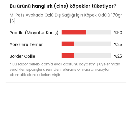
Bu ürünü hangi ırk (cins) köpekler tüketiyor?
M-Pets Avokado Özlü Diş Sağlığı için Köpek Ödülü 170gr
[S]
Poodle (Minyatür Kaniş)
%50
Yorkshire Terrier
%25
Border Collie
%25
* Bu rapor petlebi.com'a evcil dostunu kaydetmiş üyelerimizin
verdikleri siparişler üzerinden referans olması amacıyla
otomatik olarak derlenmiştir.