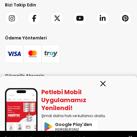
Bizi Takip Edin
Ödeme Yöntemleri
Güvenilir Alışveriş
Petlebi Mobil
Uygulamamız
Yenilendi!
Şimdi daha hızlı ve kullanıcı dostu
PETLEBİ EVCİL HAYVAN ÜRÜNLERİ PAZ. SAN. TİC. LTD. ŞTİ. Alaşarköy Mah.
Google Play'den
1. Alaşar Cad. No: 9 Osmangazi/Bursa
İNDİREBİLİRSİNİZ
7290599225 vergi numarasıyla Uludağ Vergi Dairesi'ne bağlıdır.