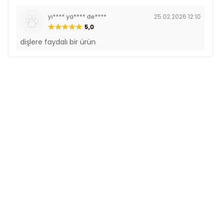
yı**** ya**** de****
25.02.2026 12:10
5,0
dişlere faydalı bir ürün