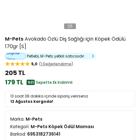
1
/
3
M-Pets
Avokado Özlü Diş Sağlığı için Köpek Ödülü
170gr [S]
Orijinal
Petlebi, M-Pets yetkili satıcısıdır.
Ürün
5,0
1 Değerlendirme
205 TL
179 TL
%11
Sepette Ek İndirimli
13 saat 38 dakika
içinde sipariş verirseniz
12 Ağustos kargoda!
Marka:
M-Pets
Kategori:
M-Pets Köpek Ödül Maması
Barkod:
6953182736141