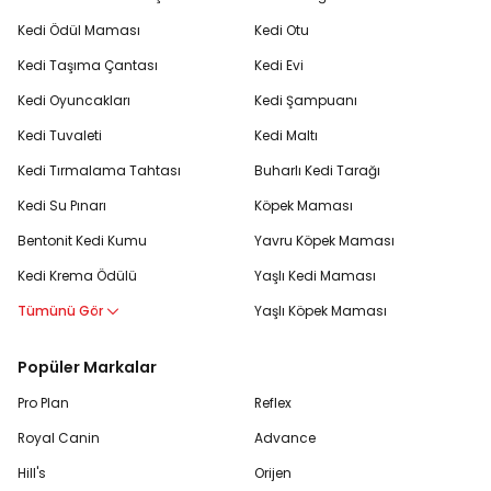
Kedi Ödül Maması
Kedi Otu
Kedi Taşıma Çantası
Kedi Evi
Kedi Oyuncakları
Kedi Şampuanı
Kedi Tuvaleti
Kedi Maltı
Kedi Tırmalama Tahtası
Buharlı Kedi Tarağı
Kedi Su Pınarı
Köpek Maması
Bentonit Kedi Kumu
Yavru Köpek Maması
Kedi Krema Ödülü
Yaşlı Kedi Maması
Tümünü Gör
Yaşlı Köpek Maması
Popüler Markalar
Pro Plan
Reflex
Royal Canin
Advance
Hill's
Orijen