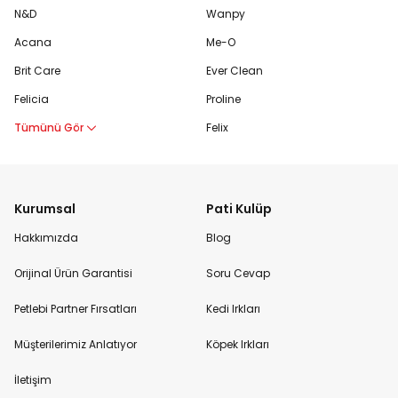
N&D
Wanpy
Acana
Me-O
Brit Care
Ever Clean
Felicia
Proline
Tümünü Gör
Felix
Kurumsal
Pati Kulüp
Hakkımızda
Blog
Orijinal Ürün Garantisi
Soru Cevap
Petlebi Partner Fırsatları
Kedi Irkları
Müşterilerimiz Anlatıyor
Köpek Irkları
İletişim