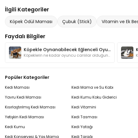
İlgili Kategoriler
Köpek Ödül Maması
Çubuk (Stick)
Vitamin ve Ek Bes
Faydalı Bilgiler
Köpekle Oynanabilecek Eğlenceli Oyunlar
Köpeklerin ne kadar oyuncu canlılar olduğunu anlatmamıza gerek var mı? Oyunlar hem köpeğinizin zeka gelişimine katkı sağlar hem de onu mutlu eder.
Popüler Kategoriler
Kedi Maması
Kedi Mama ve Su Kabı
Yavru Kedi Maması
Kedi Kumu Koku Giderici
Kısırlaştırılmış Kedi Maması
Kedi Vitamini
Yetişkin Kedi Maması
Kedi Tasması
Kedi Kumu
Kedi Yatağı
Kedi Konservesi & Yaş Mama
Kedi Tarağı