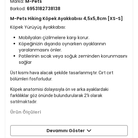
Marka:
M-Pets
Barkod:
6953182738138
M-Pets Hiking Köpek Ayakkabısı 4,5x5,8cm [XS-S]
Köpek Yürüyüş Ayakkabısı:
Mobilyaları çizilmelere karşı korur.
Köpeğinizin dışarıda oynarken ayaklarının
yaralanmasını önler.
Patilerinin sıcak veya soğuk zeminden korunmasını
sağlar
Üst kısmı hava alacak şekilde tasarlanmıştır. Cırt cırt
bölümleri fosforludur.
Köpek anatomisi dolayısıyla ön ve arka ayaklardaki
farklılıklar göz önünde bulundurularak 2'li olarak
satılmaktadır.
Ürün Ölçüleri
En: 4,5 cm
Boy: 5,8 cm
Devamını Göster