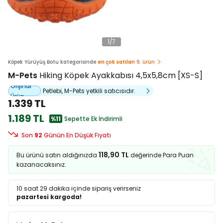
1
/
7
Köpek Yürüyüş Botu kategorisinde
en çok satılan
9. ürün
M-Pets
Hiking Köpek Ayakkabısı 4,5x5,8cm [XS-S]
Orijinal
Petlebi, M-Pets yetkili satıcısıdır.
Ürün
1.339 TL
1.189 TL
%11
Sepette Ek İndirimli
Son
92
Günün En Düşük Fiyatı
118,90 TL
Bu ürünü satın aldığınızda
değerinde Para Puan
kazanacaksınız.
10 saat 29 dakika
içinde sipariş verirseniz
pazartesi kargoda!