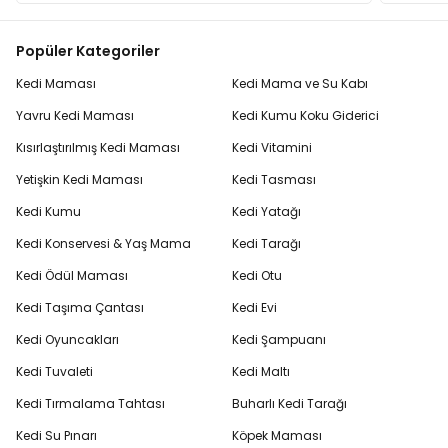
Popüler Kategoriler
Kedi Maması
Kedi Mama ve Su Kabı
Yavru Kedi Maması
Kedi Kumu Koku Giderici
Kısırlaştırılmış Kedi Maması
Kedi Vitamini
Yetişkin Kedi Maması
Kedi Tasması
Kedi Kumu
Kedi Yatağı
Kedi Konservesi & Yaş Mama
Kedi Tarağı
Kedi Ödül Maması
Kedi Otu
Kedi Taşıma Çantası
Kedi Evi
Kedi Oyuncakları
Kedi Şampuanı
Kedi Tuvaleti
Kedi Maltı
Kedi Tırmalama Tahtası
Buharlı Kedi Tarağı
Kedi Su Pınarı
Köpek Maması