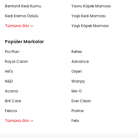
Bentonit Kedi Kumu
Yavru Köpek Maması
Kedi Krema Ödülü
Yaşlı Kedi Maması
Tümünü Gör
Yaşlı Köpek Maması
Popüler Markalar
Pro Plan
Reflex
Royal Canin
Advance
Hill's
Orijen
N&D
Wanpy
Acana
Me-O
Brit Care
Ever Clean
Felicia
Proline
Tümünü Gör
Felix