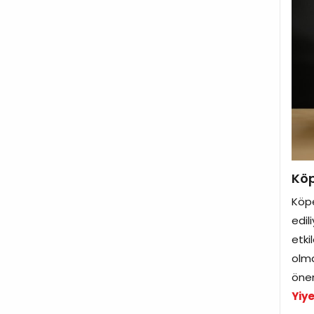
Köp
Köpe
edil
etki
olma
önem
Yiy