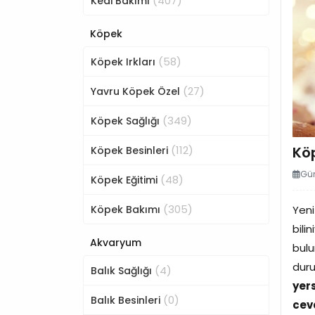
(407)
Kedi Bakımı
Köpek
(58)
Köpek Irkları
(27)
Yavru Köpek Özel
(349)
Köpek Sağlığı
(112)
Köp
Köpek Besinleri
Gün
(48)
Köpek Eğitimi
(305)
Köpek Bakımı
Yeni
bilin
Akvaryum
bulu
dur
(4)
Balık Sağlığı
yer
(0)
Balık Besinleri
cev