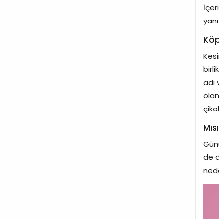
İçer
yanıt
Köp
Kesi
birl
adı 
olan
çiko
Mıs
Günü
de a
nede