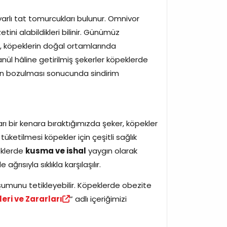
yarlı tat tomurcukları bulunur. Omnivor
tini alabildikleri bilinir. Günümüz
ker, köpeklerin doğal ortamlarında
anül hâline getirilmiş şekerler köpeklerde
in bozulması sonucunda sindirim
ları bir kenara bıraktığımızda şeker, köpekler
 tüketilmesi köpekler için çeşitli sağlık
eklerde
kusma ve ishal
yaygın olarak
rısıyla sıklıkla karşılaşılır.
uşumunu tetikleyebilir. Köpeklerde obezite
ri ve Zararları
” adlı içeriğimizi