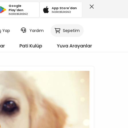
Google
App Store'dan
Play'den
İNDİREBİLİRSİNİZ
İNDİREBİLİRSİNİZ
iş Yap
Sepetim
Yardım
ar
Pati Kulüp
Yuva Arayanlar