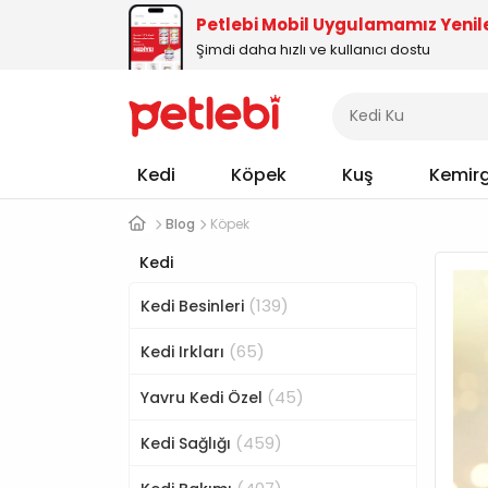
Petlebi Mobil Uygulamamız Yenil
Şimdi daha hızlı ve kullanıcı dostu
Kedi
Köpek
Kuş
Kemir
Blog
Köpek
Kedi
(139)
Kedi Besinleri
(65)
Kedi Irkları
(45)
Yavru Kedi Özel
(459)
Kedi Sağlığı