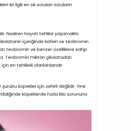
i ile ilgili en sık sorulan soruların
 alır. Nadiren hayati tehlike yaşamakla
. Çikolatanın içeriğinde kafein ve teobromin
 olan teobromin ve benzer özelliklere sahip
ez. Teobromin miktarı çikolatadan
için en tehlikeli olanlardandır.
şurubu köpekler için zehirli değildir. Yine
ketildiğinde köpeklerde fazla kilo sorununa