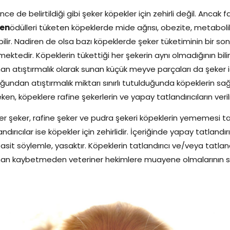
nce de belirtildiği gibi şeker köpekler için zehirli değil. Anca
ren
ödülleri tüketen köpeklerde mide ağrısı, obezite, metaboli
bilir. Nadiren de olsa bazı köpeklerde şeker tüketiminin bir s
nmektedir. Köpeklerin tükettiği her şekerin aynı olmadığının bi
n atıştırmalık olarak sunan küçük meyve parçaları da şeker 
ğundan atıştırmalık miktarı sınırlı tutulduğunda köpeklerin sağl
ken, köpeklere rafine şekerlerin ve yapay tatlandırıcıların ver
r şeker, rafine şeker ve pudra şekeri köpeklerin yememesi tav
andırıcılar ise köpekler için zehirlidir. İçeriğinde yapay tatlandı
asit söylemle, yasaktır. Köpeklerin tatlandırıcı ve/veya tatlan
an kaybetmeden veteriner hekimlere muayene olmalarının s