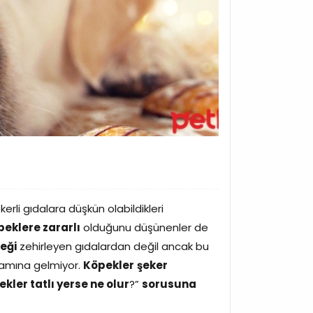
erli gıdalara düşkün olabildikleri
peklere zararlı
olduğunu düşünenler de
eği
zehirleyen gıdalardan değil ancak bu
lamına gelmiyor.
Köpekler
şeker
kler tatlı yerse ne olur
?”
sorusuna