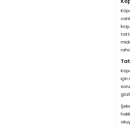
Köp
Köpe
canl
koşu
tatt
mide
raha
Tat
Köpe
için
soru
gözl
Şeke
hakk
okuya