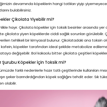
iğimizin devamında köpeklerin hangi tatlıları yiyip yiyemeyecekler
larını bulabilirsiniz.
ekler Çikolata Yiyebilir mi?
nlikle hayır. Çikolata köpekler için toksik besinler arasında yer
ikte çikolata yiyen köpeklerde ciddi sağlık sorunları görülebilir
verilen tehlikeli bir kimyasal bulunur. Çikolatadaki ana toksin
 kafein, köpekler tarafından ideal şekilde metabolize edilem
lataya değişebilir. Bol kakaolu bitter çikolata çeşitleri köpekler 
ır Şurubu Köpekler İçin Toksik mi?
müzde farklı nedenlerle hazır tatlı çeşitlerinde kullanılan mısır 
şırı şeker barındırdığından köpek sağlığını tehdit eder. Sık tü
n olabilir.