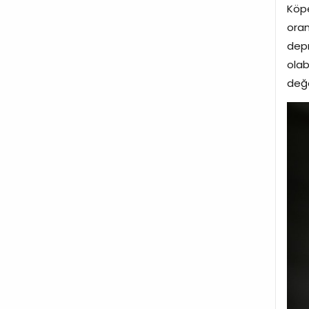
Köp
oran
depr
olab
değe