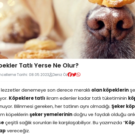
ekler Tatlı Yerse Ne Olur?
celleme Tarihi: 08.05.2023
Deniz Öz
 lezzetler denemeye son derece meraklı
olan köpeklerin
şek
iyor.
Köpeklere tatlı
ikram edenler kadar tatlı tüketiminin
kö
nuyor. Bilinmesi gereken, her tatlının aynı olmadığı.
Şeker köp
um köpeklerin
şeker yemelerinin
doğru ve faydalı olduğu an
se
çeşitli sağlık sorunları ile karşılaşabiliyor. Bu yazımızda “
Köpe
ap
vereceğiz.