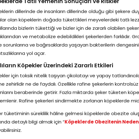
eklerde Tatlı Yemenin Sonuçları ve Riskler
klerin dillerinde de insanların dillerinde olduğu gibi şekere du
ılar olan köpeklerin doğada tükettikleri meyvelerdeki tatlı lezze
llarında bizlerin tükettiği ve bizler için de zararlı olabilen şe
ıklarından ve metabolize edebildikleri şekerlerden farklıdır. Gr
 sorunlarına ve bağırsaklarda yaşayan bakterilerin dengesin
tsızlıklarına yol açar.
lıların Köpekler Üzerindeki Zararlı Etkileri
kler için toksik nitelik taşıyan çikolatayı ve yapay tatlandırıcı
 ne zehirlidir ne de faydalı. Özellikle rafine şekerlerin kontrolsüz
nlarını beraberinde getirir. Fazla miktarda şeker tüketen köp
emlenir. Rafine şekerleri sindirmekte zorlanan köpeklerde mide ağ
r tüketiminin süreklilik hâline gelmesi köpeklerde obezite ol
ında detaylı bilgi almak için “
Köpeklerde Obezitenin Nedenle
bilirsiniz.