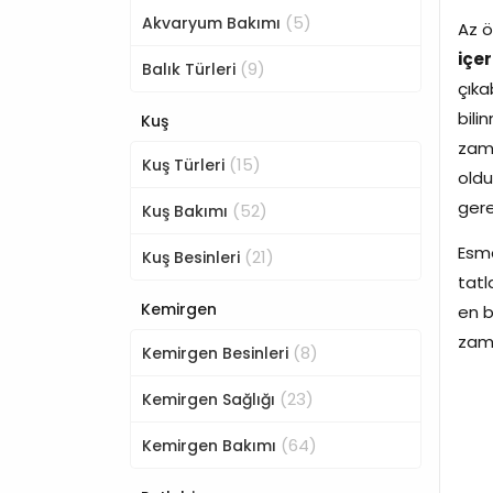
(5)
Akvaryum Bakımı
Az ö
içe
(9)
Balık Türleri
çıka
bili
Kuş
zama
(15)
Kuş Türleri
oldu
gere
(52)
Kuş Bakımı
Esme
(21)
Kuş Besinleri
tatl
Kemirgen
en b
zam
(8)
Kemirgen Besinleri
(23)
Kemirgen Sağlığı
(64)
Kemirgen Bakımı