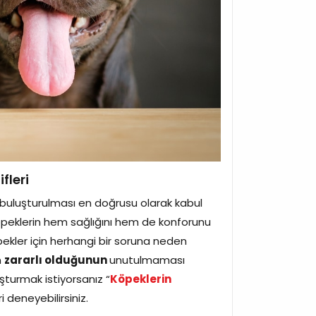
fleri
a buluşturulması en doğrusu olarak kabul
öpeklerin hem sağlığını hem de konforunu
öpekler için herhangi bir soruna neden
n
zararlı olduğunun
unutulmaması
uşturmak istiyorsanız “
Köpeklerin
ri deneyebilirsiniz.