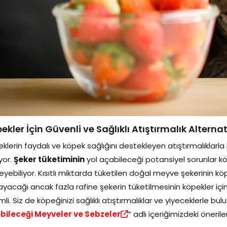
ekler İçin Güvenli ve Sağlıklı Atıştırmalık Alternati
klerin faydalı ve köpek sağlığını destekleyen atıştırmalıklarl
iyor.
Şeker tüketiminin
yol açabileceği potansiyel sorunlar k
leyebiliyor. Kısıtlı miktarda tüketilen doğal meyve şekerinin k
yacağı ancak fazla rafine şekerin tüketilmesinin köpekler içi
li. Siz de köpeğinizi sağlıklı atıştırmalıklar ve yiyeceklerle bul
ebileceği Meyveler ve Sebzeler
” adlı içeriğimizdeki önerile