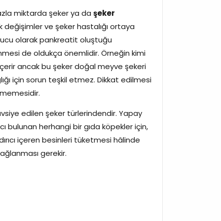
k fazla miktarda şeker ya da
şeker
k değişimler ve şeker hastalığı ortaya
onucu olarak pankreatit oluştuğu
linmesi de oldukça önemlidir. Örneğin kimi
içerir ancak bu şeker doğal meyve şekeri
ığı için sorun teşkil etmez. Dikkat edilmesi
ilmemesidir.
siye edilen şeker türlerindendir. Yapay
rıcı bulunan herhangi bir gıda köpekler için,
dırıcı içeren besinleri tüketmesi hâlinde
ağlanması gerekir.