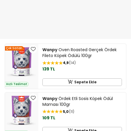
Çok Satan
Wanpy
Oven Roasted Gerçek Ördek
Fileto Köpek Ödülü 100gr
4,9
14
139 TL
Sepete Ekle
Hızlı Teslimat
Wanpy
Ördek Etli Sosis Köpek Ödül
Maması 100gr
5,0
11
109 TL
Sepete Ekle