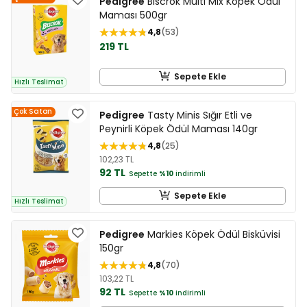
Pedigree
Biscrok Multi Mix Köpek Ödül
Maması 500gr
4,8
53
219 TL
Sepete Ekle
Hızlı Teslimat
Çok Satan
Pedigree
Tasty Minis Sığır Etli ve
Peynirli Köpek Ödül Maması 140gr
4,8
25
102,23 TL
92 TL
Sepette
%10
indirimli
Sepete Ekle
Hızlı Teslimat
Pedigree
Markies Köpek Ödül Bisküvisi
150gr
4,8
70
103,22 TL
92 TL
Sepette
%10
indirimli