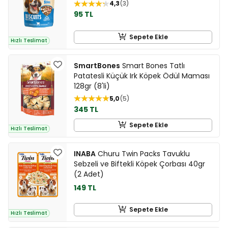
4,3
3
95 TL
Sepete Ekle
Hızlı Teslimat
SmartBones
Smart Bones Tatlı
Patatesli Küçük Irk Köpek Ödül Maması
128gr (8'li)
5,0
5
345 TL
Sepete Ekle
Hızlı Teslimat
INABA
Churu Twin Packs Tavuklu
Sebzeli ve Biftekli Köpek Çorbası 40gr
(2 Adet)
149 TL
Sepete Ekle
Hızlı Teslimat