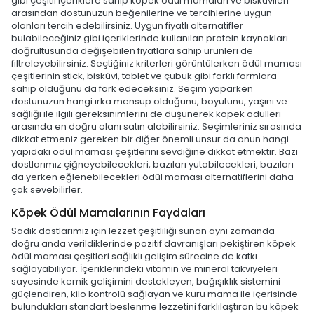
gibi çeşitli içeriklere sahip köpek ödül mamaları ve bisküvileri
arasından dostunuzun beğenilerine ve tercihlerine uygun
olanları tercih edebilirsiniz. Uygun fiyatlı alternatifler
bulabileceğiniz gibi içeriklerinde kullanılan protein kaynakları
doğrultusunda değişebilen fiyatlara sahip ürünleri de
filtreleyebilirsiniz. Seçtiğiniz kriterleri görüntülerken ödül maması
çeşitlerinin stick, bisküvi, tablet ve çubuk gibi farklı formlara
sahip olduğunu da fark edeceksiniz. Seçim yaparken
dostunuzun hangi ırka mensup olduğunu, boyutunu, yaşını ve
sağlığı ile ilgili gereksinimlerini de düşünerek köpek ödülleri
arasında en doğru olanı satın alabilirsiniz. Seçimleriniz sırasında
dikkat etmeniz gereken bir diğer önemli unsur da onun hangi
yapıdaki ödül maması çeşitlerini sevdiğine dikkat etmektir. Bazı
dostlarımız çiğneyebilecekleri, bazıları yutabilecekleri, bazıları
da yerken eğlenebilecekleri ödül maması alternatiflerini daha
çok sevebilirler.
Köpek Ödül Mamalarının Faydaları
Sadık dostlarımız için lezzet çeşitliliği sunan aynı zamanda
doğru anda verildiklerinde pozitif davranışları pekiştiren köpek
ödül maması çeşitleri sağlıklı gelişim sürecine de katkı
sağlayabiliyor. İçeriklerindeki vitamin ve mineral takviyeleri
sayesinde kemik gelişimini destekleyen, bağışıklık sistemini
güçlendiren, kilo kontrolü sağlayan ve kuru mama ile içerisinde
bulundukları standart beslenme lezzetini farklılaştıran bu köpek