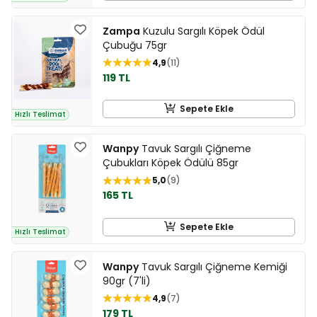
Zampa
Kuzulu Sargılı Köpek Ödül
Çubuğu 75gr
4,9
11
119 TL
Sepete Ekle
Hızlı Teslimat
Wanpy
Tavuk Sargılı Çiğneme
Çubukları Köpek Ödülü 85gr
5,0
9
165 TL
Sepete Ekle
Hızlı Teslimat
Wanpy
Tavuk Sargılı Çiğneme Kemiği
90gr (7'li)
4,9
7
179 TL