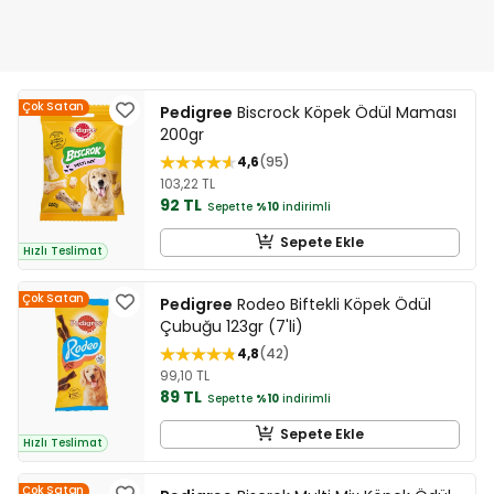
Çok Satan
Pedigree
Biscrock Köpek Ödül Maması
200gr
4,6
95
103,22 TL
92 TL
Sepette
%10
indirimli
Sepete Ekle
Hızlı Teslimat
Çok Satan
Pedigree
Rodeo Biftekli Köpek Ödül
Çubuğu 123gr (7'li)
4,8
42
99,10 TL
89 TL
Sepette
%10
indirimli
Sepete Ekle
Hızlı Teslimat
Çok Satan