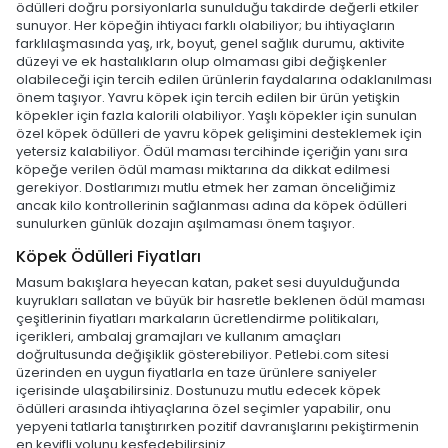
ödülleri doğru porsiyonlarla sunulduğu takdirde değerli etkiler
sunuyor. Her köpeğin ihtiyacı farklı olabiliyor; bu ihtiyaçların
farklılaşmasında yaş, ırk, boyut, genel sağlık durumu, aktivite
düzeyi ve ek hastalıkların olup olmaması gibi değişkenler
olabileceği için tercih edilen ürünlerin faydalarına odaklanılması
önem taşıyor. Yavru köpek için tercih edilen bir ürün yetişkin
köpekler için fazla kalorili olabiliyor. Yaşlı köpekler için sunulan
özel köpek ödülleri de yavru köpek gelişimini desteklemek için
yetersiz kalabiliyor. Ödül maması tercihinde içeriğin yanı sıra
köpeğe verilen ödül maması miktarına da dikkat edilmesi
gerekiyor. Dostlarımızı mutlu etmek her zaman önceliğimiz
ancak kilo kontrollerinin sağlanması adına da köpek ödülleri
sunulurken günlük dozajın aşılmaması önem taşıyor.
Köpek Ödülleri Fiyatları
Masum bakışlara heyecan katan, paket sesi duyulduğunda
kuyrukları sallatan ve büyük bir hasretle beklenen ödül maması
çeşitlerinin fiyatları markaların ücretlendirme politikaları,
içerikleri, ambalaj gramajları ve kullanım amaçları
doğrultusunda değişiklik gösterebiliyor. Petlebi.com sitesi
üzerinden en uygun fiyatlarla en taze ürünlere saniyeler
içerisinde ulaşabilirsiniz. Dostunuzu mutlu edecek köpek
ödülleri arasında ihtiyaçlarına özel seçimler yapabilir, onu
yepyeni tatlarla tanıştırırken pozitif davranışlarını pekiştirmenin
en keyifli yolunu keşfedebilirsiniz.