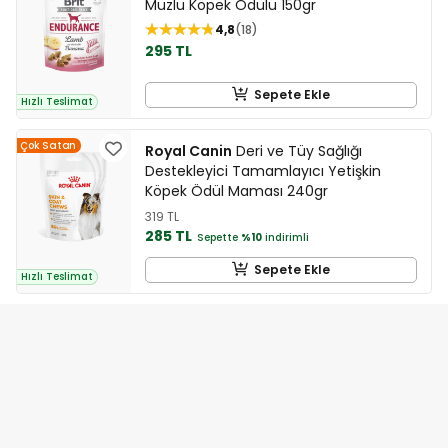
Muzlu Köpek Ödülü 150gr
4,8
18
295 TL
Sepete Ekle
Hızlı Teslimat
Çok Satan
Royal Canin
Deri ve Tüy Sağlığı
Destekleyici Tamamlayıcı Yetişkin
Köpek Ödül Maması 240gr
319 TL
285 TL
Sepette
%10
indirimli
Sepete Ekle
Hızlı Teslimat