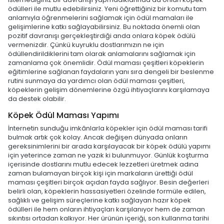
ödülleri ile mutlu edebilirsiniz. Yeni öğrettiğiniz bir komutu tam
anlamıyla öğrenmelerini sağlamak için ödül mamaları ile
gelişimlerine katkı sağlayabilirsiniz. Bu noktada önemli olan
pozitif davranışı gerçekleştirdiği anda onlara köpek ödülü
vermenizdir. Çünkü kuyruklu dostlarımızın ne için
ödüllendirildiklerini tam olarak anlamalarını sağlamak için
zamanlama çok önemlidir. Ödül maması çeşitleri köpeklerin
eğitimlerine sağlanan faydaların yanı sıra dengeli bir beslenme
rutini sunmaya da yardımcı olan ödül maması çeşitleri,
köpeklerin gelişim dönemlerine özgü ihtiyaçlarını karşılamaya
da destek olabilir.
Köpek Ödül Maması Yapımı
İnternetin sunduğu imkânlarla köpekler için ödül maması tarifi
bulmak artık çok kolay. Ancak değişen dünyada onların
gereksinimlerini bir arada karşılayacak bir köpek ödülü yapımı
için yeterince zaman ne yazık ki bulunmuyor. Günlük koşturma
içerisinde dostlarını mutlu edecek lezzetleri üretmek adına
zaman bulamayan birçok kişi için markaların ürettiği ödül
maması çeşitleri birçok açıdan fayda sağlıyor. Besin değerleri
belirli olan, köpeklerin hassasiyetleri özelinde formüle edilen,
sağlıklı ve gelişim süreçlerine katkı sağlayan hazır köpek
ödülleri ile hem onların ihtiyaçları karşılanıyor hem de zaman
sıkıntısı ortadan kalkıyor. Her ürünün içeriği, son kullanma tarihi