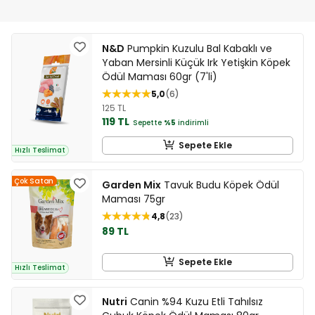
N&D
Pumpkin Kuzulu Bal Kabaklı ve
Yaban Mersinli Küçük Irk Yetişkin Köpek
Ödül Maması 60gr (7'li)
5,0
6
125 TL
119 TL
Sepette
%5
indirimli
Sepete Ekle
Hızlı Teslimat
Çok Satan
Garden Mix
Tavuk Budu Köpek Ödül
Maması 75gr
4,8
23
89 TL
Sepete Ekle
Hızlı Teslimat
Nutri
Canin %94 Kuzu Etli Tahılsız