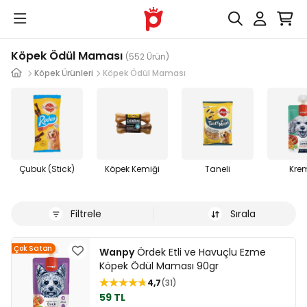
Köpek Ödül Maması
(552 Ürün)
Köpek Ürünleri
Köpek Ödül Maması
Çubuk (Stick)
Köpek Kemiği
Taneli
Kre
Filtrele
Sırala
Çok Satan
Wanpy
Ördek Etli ve Havuçlu Ezme
Köpek Ödül Maması 90gr
4,7
31
59 TL