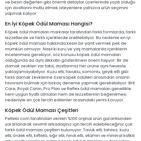
ve besin değerleri gibi önemli detaylar üzerlerinde yazılı olduğu
için dostlarını mutlu etmek isteyenlere yalnızca ürün seçimini
yapmak kalıyor.
En İyi Köpek Ödül Maması Hangisi?
Köpek ödül mamaları markalar tarafından farklı formlarda, farklı
lezzetlerde ve farklı içeriklerde üretilebiliyor. Bu nedenle en iyi
köpek ödül maması hakkında kesin bir yanıt vermek pek de
mümkün olmuyor. Nasıl ki kuru ve yaş mamalarda içeriklerin
incelenmesi gerekiyor, söz konusu köpek ödül mamaları
olduğunda da aynı dikkatin gösterilmesi önem taşıyor. Bir de
damak zevkleri var tabii, dostlarımız her ürüne aynı hevesle
yaklaşamayabiliyor. Kuzu etli, tavuklu, somonlu, geyik etli gibi
farklı damak zevklerine özel köpek ödülleri arasından onların
favorisini bulmak için birkaç deneme yapmak gerekebiliyor. Brit
Care, Royal Canin, Pro Plan ve Reflex ödül mamaları genellikle
hem uygun fiyatlı olmaları hem de lezzetlerinin beğenilmesi
nedeniyle en çok tercih edilenler arasındaki yerini koruyor.
Köpek Ödül Maması Çeşitleri
Petlebi.com tarafından verilen %100 orijinal ürün garantisinden
yararlanarak sevimli arkadaşınız için tercih edebileceğiniz çok
farklı ödül maması çeşitleri bulunuyor. Tavuk etli, tahılsız, kuzu
etli, ördek etli, biftekli, sığır etli, hindi etli, vitamin ve mineral katkılı