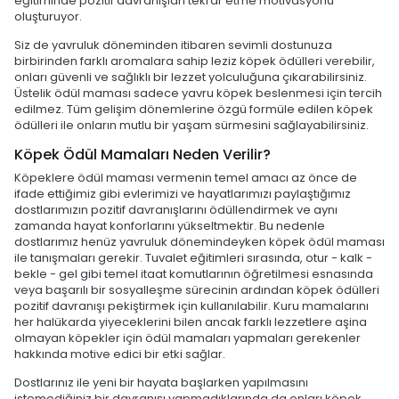
eğitiminde pozitif davranışları tekrar etme motivasyonu
oluşturuyor.
Siz de yavruluk döneminden itibaren sevimli dostunuza
birbirinden farklı aromalara sahip leziz köpek ödülleri verebilir,
onları güvenli ve sağlıklı bir lezzet yolculuğuna çıkarabilirsiniz.
Üstelik ödül maması sadece yavru köpek beslenmesi için tercih
edilmez. Tüm gelişim dönemlerine özgü formüle edilen köpek
ödülleri ile onların mutlu bir yaşam sürmesini sağlayabilirsiniz.
Köpek Ödül Mamaları Neden Verilir?
Köpeklere ödül maması vermenin temel amacı az önce de
ifade ettiğimiz gibi evlerimizi ve hayatlarımızı paylaştığımız
dostlarımızın pozitif davranışlarını ödüllendirmek ve aynı
zamanda hayat konforlarını yükseltmektir. Bu nedenle
dostlarımız henüz yavruluk dönemindeyken köpek ödül maması
ile tanışmaları gerekir. Tuvalet eğitimleri sırasında, otur - kalk -
bekle - gel gibi temel itaat komutlarının öğretilmesi esnasında
veya başarılı bir sosyalleşme sürecinin ardından köpek ödülleri
pozitif davranışı pekiştirmek için kullanılabilir. Kuru mamalarını
her halükarda yiyeceklerini bilen ancak farklı lezzetlere aşina
olmayan köpekler için ödül mamaları yapmaları gerekenler
hakkında motive edici bir etki sağlar.
Dostlarınız ile yeni bir hayata başlarken yapılmasını
istemediğiniz bir davranışı yapmadıklarında da onları köpek