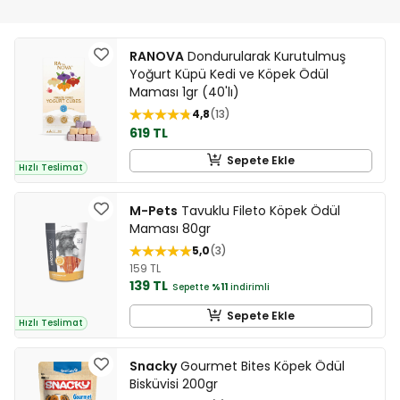
RANOVA
Dondurularak Kurutulmuş
Yoğurt Küpü Kedi ve Köpek Ödül
Maması 1gr (40'lı)
4,8
13
619 TL
Sepete Ekle
Hızlı Teslimat
M-Pets
Tavuklu Fileto Köpek Ödül
Maması 80gr
5,0
3
159 TL
139 TL
Sepette
%11
indirimli
Sepete Ekle
Hızlı Teslimat
Snacky
Gourmet Bites Köpek Ödül
Bisküvisi 200gr