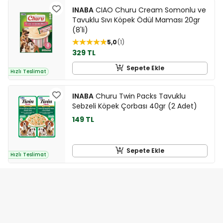
INABA
CIAO Churu Cream Somonlu ve
Tavuklu Sıvı Köpek Ödül Maması 20gr
(8'li)
5,0
1
329 TL
Sepete Ekle
Hızlı Teslimat
INABA
Churu Twin Packs Tavuklu
Sebzeli Köpek Çorbası 40gr (2 Adet)
149 TL
Sepete Ekle
Hızlı Teslimat