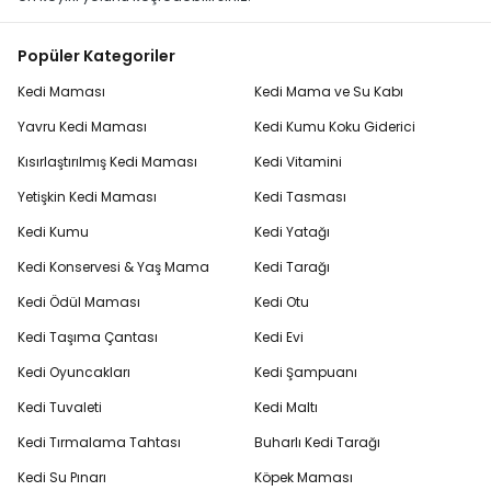
Popüler Kategoriler
Kedi Maması
Kedi Mama ve Su Kabı
Yavru Kedi Maması
Kedi Kumu Koku Giderici
Kısırlaştırılmış Kedi Maması
Kedi Vitamini
Yetişkin Kedi Maması
Kedi Tasması
Kedi Kumu
Kedi Yatağı
Kedi Konservesi & Yaş Mama
Kedi Tarağı
Kedi Ödül Maması
Kedi Otu
Kedi Taşıma Çantası
Kedi Evi
Kedi Oyuncakları
Kedi Şampuanı
Kedi Tuvaleti
Kedi Maltı
Kedi Tırmalama Tahtası
Buharlı Kedi Tarağı
Kedi Su Pınarı
Köpek Maması