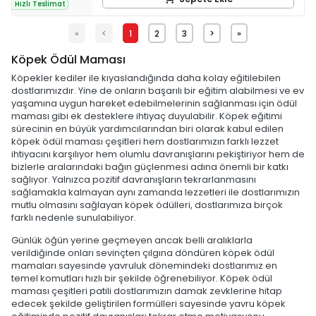
Hızlı Teslimat
«
<
1
2
3
>
»
Köpek Ödül Maması
Köpekler kediler ile kıyaslandığında daha kolay eğitilebilen
dostlarımızdır. Yine de onların başarılı bir eğitim alabilmesi ve ev
yaşamına uygun hareket edebilmelerinin sağlanması için ödül
maması gibi ek desteklere ihtiyaç duyulabilir. Köpek eğitimi
sürecinin en büyük yardımcılarından biri olarak kabul edilen
köpek ödül maması çeşitleri hem dostlarımızın farklı lezzet
ihtiyacını karşılıyor hem olumlu davranışlarını pekiştiriyor hem de
bizlerle aralarındaki bağın güçlenmesi adına önemli bir katkı
sağlıyor. Yalnızca pozitif davranışların tekrarlanmasını
sağlamakla kalmayan aynı zamanda lezzetleri ile dostlarımızın
mutlu olmasını sağlayan köpek ödülleri, dostlarımıza birçok
farklı nedenle sunulabiliyor.
Günlük öğün yerine geçmeyen ancak belli aralıklarla
verildiğinde onları sevinçten çılgına döndüren köpek ödül
mamaları sayesinde yavruluk dönemindeki dostlarımız en
temel komutları hızlı bir şekilde öğrenebiliyor. Köpek ödül
maması çeşitleri patili dostlarımızın damak zevklerine hitap
edecek şekilde geliştirilen formülleri sayesinde yavru köpek