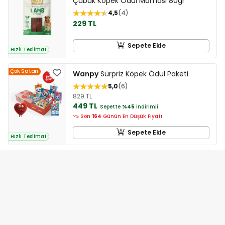
Çubuk Köpek Ödül Maması 80gr
4,5
4
229 TL
Sepete Ekle
Hızlı Teslimat
Çok Satan
Wanpy
Sürpriz Köpek Ödül Paketi
5,0
6
829 TL
449 TL
Sepette
%45
indirimli
Son
164
Günün En Düşük Fiyatı
Sepete Ekle
Hızlı Teslimat