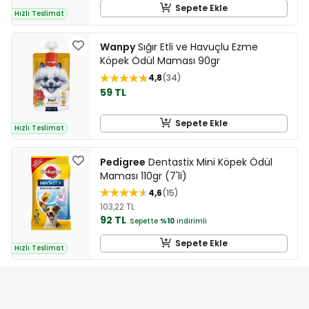
Sepete Ekle
Hızlı Teslimat
Wanpy
Sığır Etli ve Havuçlu Ezme
Köpek Ödül Maması 90gr
4,8
34
59 TL
Sepete Ekle
Hızlı Teslimat
Pedigree
Dentastix Mini Köpek Ödül
Maması 110gr (7'li)
4,6
15
103,22 TL
92 TL
Sepette
%10
indirimli
Sepete Ekle
Hızlı Teslimat