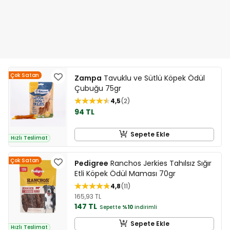
Çok Satan
Zampa
Tavuklu ve Sütlü Köpek Ödül
Çubuğu 75gr
4,5
2
94 TL
Sepete Ekle
Hızlı Teslimat
Çok Satan
Pedigree
Ranchos Jerkies Tahılsız Sığır
Etli Köpek Ödül Maması 70gr
4,8
11
165,93 TL
147 TL
Sepette
%10
indirimli
Sepete Ekle
Hızlı Teslimat