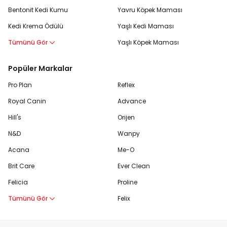
Bentonit Kedi Kumu
Yavru Köpek Maması
Kedi Krema Ödülü
Yaşlı Kedi Maması
Tümünü Gör
Yaşlı Köpek Maması
Popüler Markalar
Pro Plan
Reflex
Royal Canin
Advance
Hill's
Orijen
N&D
Wanpy
Acana
Me-O
Brit Care
Ever Clean
Felicia
Proline
Tümünü Gör
Felix