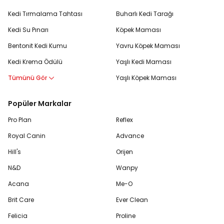
Kedi Tırmalama Tahtası
Buharlı Kedi Tarağı
Kedi Su Pınarı
Köpek Maması
Bentonit Kedi Kumu
Yavru Köpek Maması
Kedi Krema Ödülü
Yaşlı Kedi Maması
Tümünü Gör
Yaşlı Köpek Maması
Popüler Markalar
Pro Plan
Reflex
Royal Canin
Advance
Hill's
Orijen
N&D
Wanpy
Acana
Me-O
Brit Care
Ever Clean
Felicia
Proline