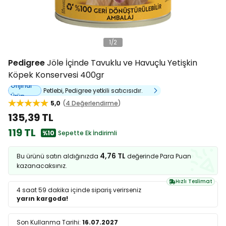
1
/
2
Pedigree
Jöle İçinde Tavuklu ve Havuçlu Yetişkin
Köpek Konservesi 400gr
Orijinal
Petlebi, Pedigree yetkili satıcısıdır.
Ürün
5,0
4 Değerlendirme
135,39 TL
119 TL
%10
Sepette Ek İndirimli
4,76 TL
Bu ürünü satın aldığınızda
değerinde Para Puan
kazanacaksınız.
Hızlı Teslimat
4 saat 59 dakika
içinde sipariş verirseniz
yarın kargoda!
Son Kullanma Tarihi:
16.07.2027