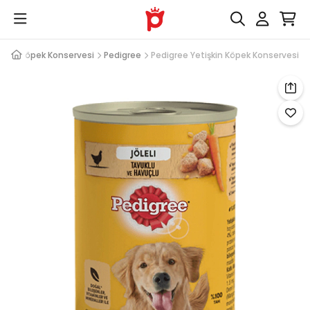
işkin Köpek Konservesi
Pedigree
Pedigree Yetişkin Köpek Konservesi