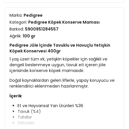
Marka:
Pedigree
Kategori:
Pedigree Köpek Konserve Maması
Barkod:
5900951284557
Ağırlık:
100 gr
Pedigree Jöle İçinde Tavuklu ve Havuçlu Yetişkin
Köpek Konservesi 400gr
1 yaş üzeri tüm ırk, yetişkin köpekler için sağlıklı ve
dengeli beslenmeye uygun, tavuk eti içeren jöle
içerisinde konserve köpek mamasıdır.
Doğal kaynaklardan gelen liflerle, yapay koruyucu ve
renklendirici eklenmeden hazırlanmıştır.
İçerik
Et ve Hayvansal Yan Ürünleri %36
Tavuk (%4)
Tahıllar
Sebzeler
Mineraller