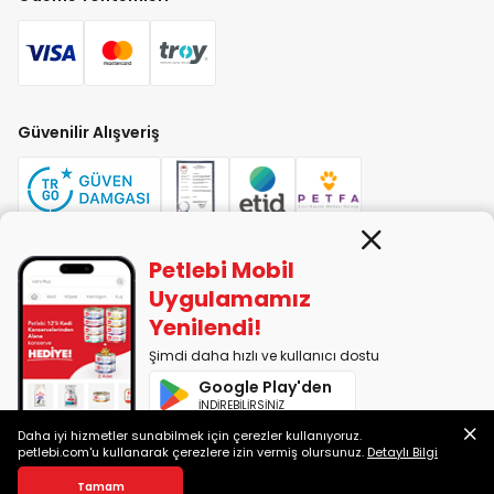
Güvenilir Alışveriş
Petlebi Mobil
PETLEBİ EVCİL HAYVAN ÜRÜNLERİ PAZ. SAN. TİC. LTD. ŞTİ. Alaşarköy Mah.
Uygulamamız
1. Alaşar Cad. No: 9 Osmangazi/Bursa
Yenilendi!
7290599225 vergi numarasıyla Uludağ Vergi Dairesi'ne bağlıdır.
Şimdi daha hızlı ve kullanıcı dostu
Google Play'den
2014-2026 © petlebi.com v11.88.0
İNDİREBİLİRSİNİZ
Bursa'da sevgiyle yapıldı.
Daha iyi hizmetler sunabilmek için çerezler kullanıyoruz.
App Store'dan
petlebi.com'u kullanarak çerezlere izin vermiş olursunuz.
Detaylı Bilgi
İNDİREBİLİRSİNİZ
Sepete Ekle
Tamam