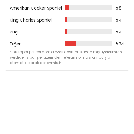
Köpeğinizin ihtiyacına göre öğünlere bölerek
tüketmesini sağlayabilirsiniz.
Amerikan Cocker Spaniel
%8
Besleme talimatı için ürün üzerinden yardım
King Charles Spaniel
%4
alabilirsiniz.
Pug
%4
Köpeğiniz için mutlaka taze içme suyu bulundurunuz.
Diğer
%24
* Bu rapor petlebi.com'a evcil dostunu kaydetmiş üyelerimizin
verdikleri siparişler üzerinden referans olması amacıyla
otomatik olarak derlenmiştir.