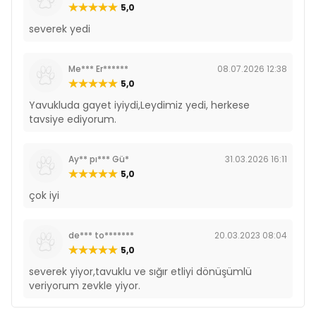
5,0
severek yedi
Me*** Er******
08.07.2026 12:38
5,0
Yavukluda gayet iyiydi,Leydimiz yedi, herkese
tavsiye ediyorum.
Ay** pı*** Gü*
31.03.2026 16:11
5,0
çok iyi
de*** to*******
20.03.2023 08:04
5,0
severek yiyor,tavuklu ve sığır etliyi dönüşümlü
veriyorum zevkle yiyor.