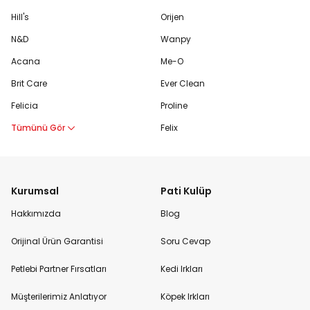
Hill's
Orijen
N&D
Wanpy
Acana
Me-O
Brit Care
Ever Clean
Felicia
Proline
Tümünü Gör
Felix
Kurumsal
Pati Kulüp
Hakkımızda
Blog
Orijinal Ürün Garantisi
Soru Cevap
Petlebi Partner Fırsatları
Kedi Irkları
Müşterilerimiz Anlatıyor
Köpek Irkları