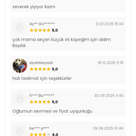
severek yiyiyor kızım
Ay** Gü******
12.01.2026 15:34
5,0
çok mama seçen küçük ırk köpeğim için aldım
Bayıldı.
siyahbeyazli
18.12.2025 11:15
5,0
hızlı teslimat için teşekkürler
Fi*** Bü******
30.09.2025 11:43
5,0
Oğlumun sevmesi ve fiyat uyqunluğu
be*** yl***
29.08.2025 10:46
4,0