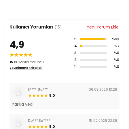
Köpeğinizin günlük enerji ihtiyacına göre günde 4
öğüne kadar verebilirsiniz.
Önerilen miktarlar ırk, mevsim ve yaş faktörlerine göre
Kullanıcı Yorumları
de değişebilir.
(15)
Yeni Yorum Ekle
Yanında her zaman taze içme suyu bulundurunuz.
5
%93
4,9
4
%7
Uyarılar
3
%0
Serin ve kuru yerde saklayınız. Açıldıktan sonra
2
%0
15
Kullanıcı Yorumu
buzdolabında saklanması ve 48 saat içinde tüketilmesi
1
%0
Yayınlanma Kriterleri
gerekmektedir.
İl**** Gu***
06.03.2026 13:28
5,0
harika yedi
Do*** Se****
15.02.2026 22:38
5,0