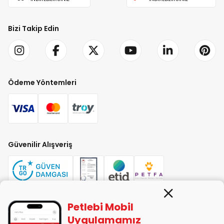
Bizi Takip Edin
Ödeme Yöntemleri
Güvenilir Alışveriş
Petlebi Mobil
PETLEBİ EVCİL HAYVAN ÜRÜNLERİ PAZ. SAN. TİC. LTD. ŞTİ. Alaşarköy Mah.
Uygulamamız