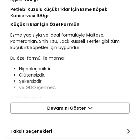
Petlebi Kuzulu Küçük Irklar İçin Ezme Köpek
Konservesi 100gr
Küçük Irklar İçin Özel Formül!
Ezme yapısıyla ve ideal formülüyle Maltese,
Pomeranian, Shih Tzu, Jack Russell Terrier gibi tüm
küçük ırk köpekler için uygundur.
Bu özel formül ile mama;
Hipoalerjeniktir,
Glütensizdir,
Şekersizdir,
ve GDO içermez.
%70 Et İçerir!
Devamını Göster
Özel olarak hazırlanan ve %70 et içeren formülüyle
besleyici bir yaş mamadır.
Lezzetli ve Besleyici Bir Öğün!
Taksit Seçenekleri
Yüksek kaliteli içeriğiyle hem besleyici hem de keyifli