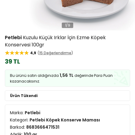
1
/
9
Petlebi
Kuzulu Küçük Irklar İçin Ezme Köpek
Konservesi 100gr
4,9
15 Değerlendirme
39 TL
1,56 TL
Bu ürünü satın aldığınızda
değerinde Para Puan
kazanacaksınız.
Ürün Tükendi
Marka:
Petlebi
Kategori:
Petlebi Köpek Konserve Maması
Barkod:
8683666471531
Ağırlık:
100 gr