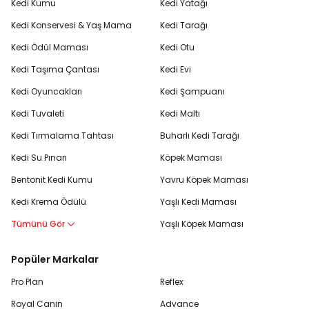
Kedi Kumu
Kedi Yatağı
Kedi Konservesi & Yaş Mama
Kedi Tarağı
Kedi Ödül Maması
Kedi Otu
Kedi Taşıma Çantası
Kedi Evi
Kedi Oyuncakları
Kedi Şampuanı
Kedi Tuvaleti
Kedi Maltı
Kedi Tırmalama Tahtası
Buharlı Kedi Tarağı
Kedi Su Pınarı
Köpek Maması
Bentonit Kedi Kumu
Yavru Köpek Maması
Kedi Krema Ödülü
Yaşlı Kedi Maması
Tümünü Gör
Yaşlı Köpek Maması
Popüler Markalar
Pro Plan
Reflex
Royal Canin
Advance