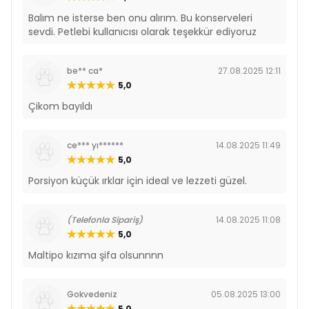
Balım ne isterse ben onu alırım. Bu konserveleri
sevdi. Petlebi kullanıcısı olarak teşekkür ediyoruz
be** ca*
27.08.2025 12:11
5,0
Çikom bayıldı
ce*** yı******
14.08.2025 11:49
5,0
Porsiyon küçük ırklar için ideal ve lezzeti güzel.
(Telefonla Sipariş)
14.08.2025 11:08
5,0
Maltipo kızıma şifa olsunnnn
Gokvedeniz
05.08.2025 13:00
5,0