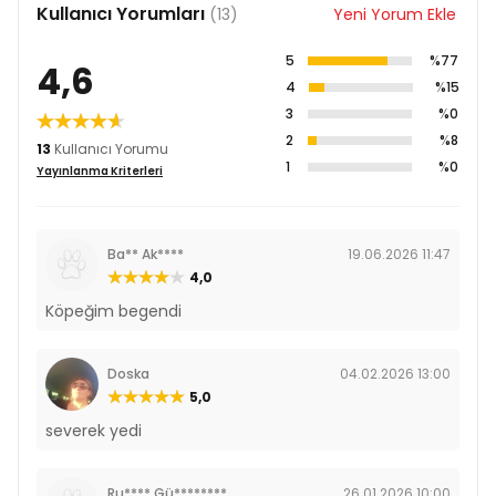
Kullanıcı Yorumları
(13)
Yeni Yorum Ekle
5
%77
4,6
4
%15
3
%0
2
%8
13
Kullanıcı Yorumu
1
%0
Yayınlanma Kriterleri
Ba** Ak****
19.06.2026 11:47
4,0
Köpeğim begendi
Doska
04.02.2026 13:00
5,0
severek yedi
Ru**** Gü********
26.01.2026 10:00