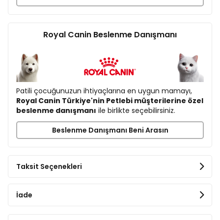
Çeşitli Şekerler
Analiz Raporu
Royal Canin Beslenme Danışmanı
Protein %8,5
Yağ %5,9
Kül %1,7
Lif %1,3
Nem %79,5
Patili çocuğunuzun ihtiyaçlarına en uygun mamayı,
Besin Katkı Maddeleri
Royal Canin Türkiye'nin Petlebi müşterilerine özel
D3 Vitamini: 170IU
beslenme danışmanı
ile birlikte seçebilirsiniz.
Demir: 4 mg
İyot: 0,3 mg
Beslenme Danışmanı Beni Arasın
Bakır: 2,5 mg
Manganez: 1,2 mg
Çinko: 12 mg
Taksit Seçenekleri
Beslenme Rehberi
2 kg köpekler için 2 paket
İade
4 kg köpekler için 3+1/2 paket
10 kg köpekler için 7+1/2 paket