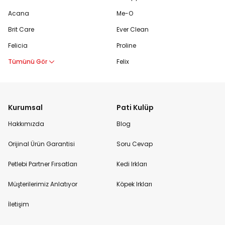
Acana
Me-O
Brit Care
Ever Clean
Felicia
Proline
Tümünü Gör
Felix
Kurumsal
Pati Kulüp
Hakkımızda
Blog
Orijinal Ürün Garantisi
Soru Cevap
Petlebi Partner Fırsatları
Kedi Irkları
Müşterilerimiz Anlatıyor
Köpek Irkları
İletişim