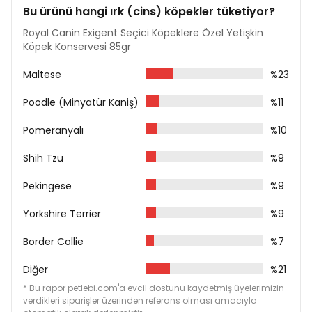
Bu ürünü hangi ırk (cins) köpekler tüketiyor?
Serin ve kuru yerde saklayınız.
Royal Canin Exigent Seçici Köpeklere Özel Yetişkin
Köpek Konservesi 85gr
Maltese
%23
Poodle (Minyatür Kaniş)
%11
Pomeranyalı
%10
Shih Tzu
%9
Pekingese
%9
Yorkshire Terrier
%9
Border Collie
%7
Diğer
%21
* Bu rapor petlebi.com'a evcil dostunu kaydetmiş üyelerimizin
verdikleri siparişler üzerinden referans olması amacıyla