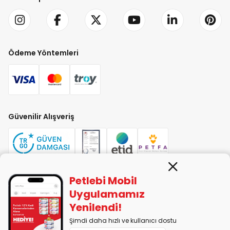
Ödeme Yöntemleri
Güvenilir Alışveriş
Petlebi Mobil
PETLEBİ EVCİL HAYVAN ÜRÜNLERİ PAZ. SAN. TİC. LTD. ŞTİ. Alaşarköy Mah.
Uygulamamız
1. Alaşar Cad. No: 9 Osmangazi/Bursa
Yenilendi!
7290599225 vergi numarasıyla Uludağ Vergi Dairesi'ne bağlıdır.
Şimdi daha hızlı ve kullanıcı dostu