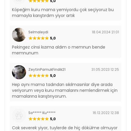
5,0
Köpeğim kuru mama yemiyordu çok seçiyoruz bu
mamayla karıştırdım yiyor artık
Selmaleydi
18.04.2024 21:01
5,0
Pekingez cinsi kızıma aldım o memnun bende
memnunum
ZeytinPamukFindik21
31.05.2023 12:25
5,0
Hep aynı mama tadından sıkılmasınlar diye arada
veriyorum veya kuru mamalarını nemlendirmek için
mamalarına karıştırıyorum.
Sa***** Ku*****
16.12.2022 12:38
5,0
Cok severek yiyor, tuylerde de hiç dökülme olmuyor