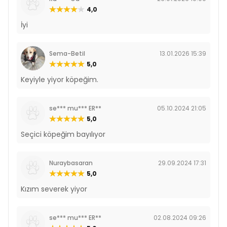
4,0
İyi
Sema-Betil
13.01.2026 15:39
5,0
Keyiyle yiyor köpeğim.
se*** mu*** ER**
05.10.2024 21:05
5,0
Seçici köpeğim bayılıyor
Nuraybasaran
29.09.2024 17:31
5,0
Kızım severek yiyor
se*** mu*** ER**
02.08.2024 09:26