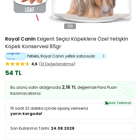
1
/
8
Royal Canin
Exigent Seçici Köpeklere Özel Yetişkin
Köpek Konservesi 85gr
Orijinal
Petlebi, Royal Canin yetkili satıcısıdır.
Ürün
4,6
13 Değerlendirme
54 TL
2,16 TL
Bu ürünü satın aldığınızda
değerinde Para Puan
kazanacaksınız.
Hızlı Teslimat
15 saat 22 dakika
içinde sipariş verirseniz
yarın kargoda!
Son Kullanma Tarihi:
24.08.2028