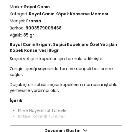
Marka:
Royal Canin
Kategori:
Royal Canin Köpek Konserve Maması
Menşei:
Fransa
Barkod:
9003579009468
Ağırlık:
85 gr
Royal Canin Exigent Seçici Köpeklere Özel Yetişkin
Köpek Konservesi 85gr
Seçici yetişkin köpekler için formüle edilmiştir.
Zengin içeriği sayesinde tam ve dengeli beslenme
sağlar.
Düşük iştah sahibi seçici köpeklerin mamasını iştahla
yemesine yardımcı olur.
İçerik
Et ve Hayvansal Türevler
Bitkisel Kökenli Türevler
Tahıllar
Mineraller
Devamını Göster