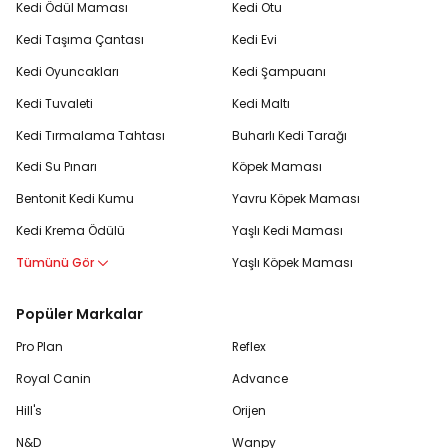
Kedi Ödül Maması
Kedi Otu
Kedi Taşıma Çantası
Kedi Evi
Kedi Oyuncakları
Kedi Şampuanı
Kedi Tuvaleti
Kedi Maltı
Kedi Tırmalama Tahtası
Buharlı Kedi Tarağı
Kedi Su Pınarı
Köpek Maması
Bentonit Kedi Kumu
Yavru Köpek Maması
Kedi Krema Ödülü
Yaşlı Kedi Maması
Tümünü Gör
Yaşlı Köpek Maması
Popüler Markalar
Pro Plan
Reflex
Royal Canin
Advance
Hill's
Orijen
N&D
Wanpy