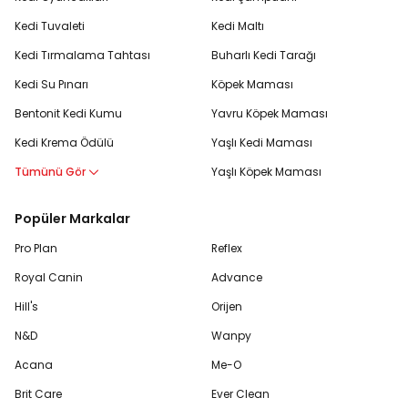
Kedi Tuvaleti
Kedi Maltı
Kedi Tırmalama Tahtası
Buharlı Kedi Tarağı
Kedi Su Pınarı
Köpek Maması
Bentonit Kedi Kumu
Yavru Köpek Maması
Kedi Krema Ödülü
Yaşlı Kedi Maması
Tümünü Gör
Yaşlı Köpek Maması
Popüler Markalar
Pro Plan
Reflex
Royal Canin
Advance
Hill's
Orijen
N&D
Wanpy
Acana
Me-O
Brit Care
Ever Clean