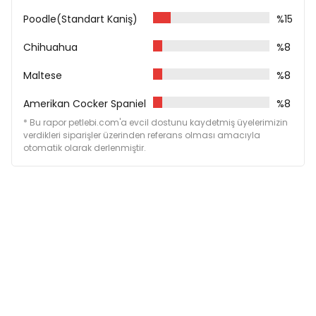
Poodle(Standart Kaniş)
%15
Chihuahua
%8
Maltese
%8
Amerikan Cocker Spaniel
%8
* Bu rapor petlebi.com'a evcil dostunu kaydetmiş üyelerimizin
verdikleri siparişler üzerinden referans olması amacıyla
otomatik olarak derlenmiştir.