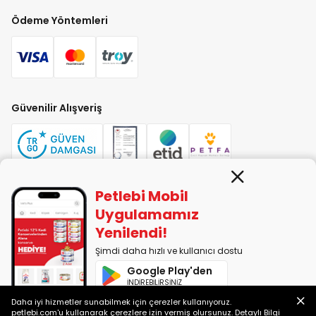
Ödeme Yöntemleri
Güvenilir Alışveriş
Petlebi Mobil
PETLEBİ EVCİL HAYVAN ÜRÜNLERİ PAZ. SAN. TİC. LTD. ŞTİ. Alaşarköy Mah.
Uygulamamız
1. Alaşar Cad. No: 9 Osmangazi/Bursa
Yenilendi!
7290599225 vergi numarasıyla Uludağ Vergi Dairesi'ne bağlıdır.
Şimdi daha hızlı ve kullanıcı dostu
Google Play'den
2014-2026 © petlebi.com v11.89.0
İNDİREBİLİRSİNİZ
Bursa'da sevgiyle yapıldı.
Daha iyi hizmetler sunabilmek için çerezler kullanıyoruz.
App Store'dan
petlebi.com'u kullanarak çerezlere izin vermiş olursunuz.
Detaylı Bilgi