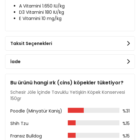
A Vitamini 1.650 IU/kg
D3 Vitamini 180 IU/kg
E Vitamini 10 mg/kg
Taksit Seçenekleri
İade
Bu ürünü hangi ırk (cins) köpekler tüketiyor?
Schesir Jöle İçinde Tavuklu Yetişkin Köpek Konservesi
150gr
Poodle (Minyatür Kaniş)
%31
Shih Tzu
%15
Fransız Bulldog
%15