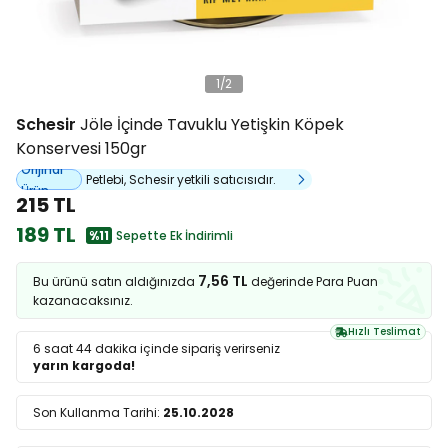
1
/
2
Schesir
Jöle İçinde Tavuklu Yetişkin Köpek
Konservesi 150gr
Orijinal
Petlebi, Schesir yetkili satıcısıdır.
Ürün
215 TL
189 TL
%11
Sepette Ek İndirimli
7,56 TL
Bu ürünü satın aldığınızda
değerinde Para Puan
kazanacaksınız.
Hızlı Teslimat
6 saat 44 dakika
içinde sipariş verirseniz
yarın kargoda!
Son Kullanma Tarihi:
25.10.2028