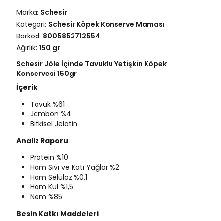
Marka:
Schesir
Kategori:
Schesir Köpek Konserve Maması
Barkod:
8005852712554
Ağırlık:
150 gr
Schesir Jöle İçinde Tavuklu Yetişkin Köpek
Konservesi 150gr
İçerik
Tavuk %61
Jambon %4
Bitkisel Jelatin
Analiz Raporu
Protein %10
Ham Sıvı ve Katı Yağlar %2
Ham Selüloz %0,1
Ham Kül %1,5
Nem %85
Besin Katkı Maddeleri