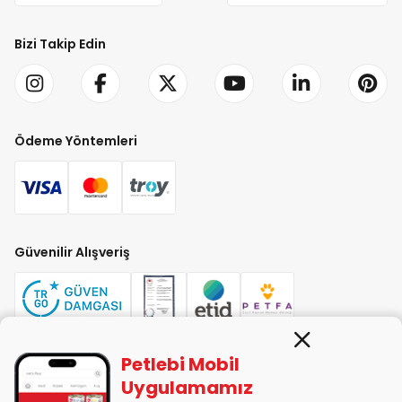
Bizi Takip Edin
Ödeme Yöntemleri
Güvenilir Alışveriş
Petlebi Mobil
PETLEBİ EVCİL HAYVAN ÜRÜNLERİ PAZ. SAN. TİC. LTD. ŞTİ. Alaşarköy Mah.
Uygulamamız
1. Alaşar Cad. No: 9 Osmangazi/Bursa