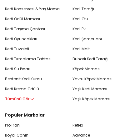
Kedi Konservesi & Yaş Mama
Kedi Tarağı
Kedi Ödül Maması
Kedi Otu
Kedi Taşıma Çantası
Kedi Evi
Kedi Oyuncakları
Kedi Şampuanı
Kedi Tuvaleti
Kedi Maltı
Kedi Tırmalama Tahtası
Buharlı Kedi Tarağı
Kedi Su Pınarı
Köpek Maması
Bentonit Kedi Kumu
Yavru Köpek Maması
Kedi Krema Ödülü
Yaşlı Kedi Maması
Tümünü Gör
Yaşlı Köpek Maması
Popüler Markalar
Pro Plan
Reflex
Royal Canin
Advance