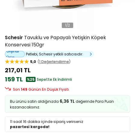
1
/
2
Schesir
Tavuklu ve Papayalı Yetişkin Köpek
Konservesi 150gr
Orijinal
Petlebi, Schesir yetkili satıcısıdır.
Ürün
5,0
1 Değerlendirme
217,01 TL
159 TL
%25
Sepette Ek İndirimli
Son
149
Günün En Düşük Fiyatı
6,36 TL
Bu ürünü satın aldığınızda
değerinde Para Puan
kazanacaksınız.
11 saat 16 dakika
içinde sipariş verirseniz
pazartesi kargoda!