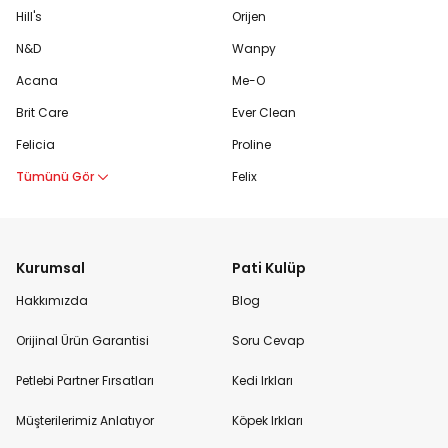
Hill's
Orijen
N&D
Wanpy
Acana
Me-O
Brit Care
Ever Clean
Felicia
Proline
Tümünü Gör
Felix
Kurumsal
Pati Kulüp
Hakkımızda
Blog
Orijinal Ürün Garantisi
Soru Cevap
Petlebi Partner Fırsatları
Kedi Irkları
Müşterilerimiz Anlatıyor
Köpek Irkları