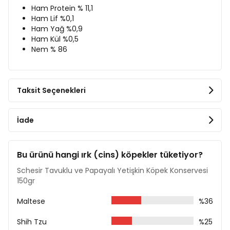
Ham Protein % 11,1
Ham Lif %0,1
Ham Yağ %0,9
Ham Kül %0,5
Nem % 86
Taksit Seçenekleri
İade
Bu ürünü hangi ırk (cins) köpekler tüketiyor?
Schesir Tavuklu ve Papayalı Yetişkin Köpek Konservesi
150gr
Maltese
%36
Shih Tzu
%25