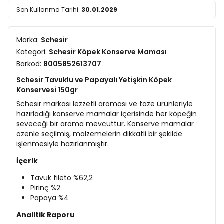
Son Kullanma Tarihi:
30.01.2029
Marka:
Schesir
Kategori:
Schesir Köpek Konserve Maması
Barkod:
8005852613707
Schesir Tavuklu ve Papayalı Yetişkin Köpek
Konservesi 150gr
Schesir markası lezzetli aroması ve taze ürünleriyle
hazırladığı konserve mamalar içerisinde her köpeğin
seveceği bir aroma mevcuttur. Konserve mamalar
özenle seçilmiş, malzemelerin dikkatli bir şekilde
işlenmesiyle hazırlanmıştır.
İçerik
Tavuk fileto %62,2
Pirinç %2
Papaya %4
Analitik Raporu