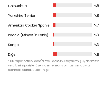
Chihuahua
%8
Yorkshire Terrier
%8
Amerikan Cocker Spaniel
%7
Poodle (Minyatür Kaniş)
%3
Kangal
%3
Diğer
%11
* Bu rapor petlebi.com'a evcil dostunu kaydetmiş üyelerimizin
verdikleri siparişler üzerinden referans olması amacıyla
otomatik olarak derlenmiştir.