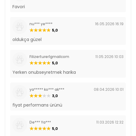
Favori
nu*** ye****
16.05.2026 16:19
5,0
oldukça güzel
Filizerturer1gmailcom
11.05.2026 10:03
5,0
Yerken onubseyretmek harika
ya***** ko*** ak***
08.04.2026 10:01
3,0
fiyat performans ürünü
De*** Ya***
11.03.2026 12:32
5,0