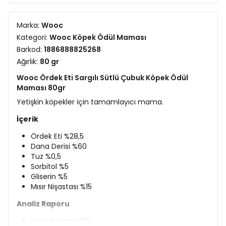
Marka:
Wooc
Kategori:
Wooc Köpek Ödül Maması
Barkod:
1886888825268
Ağırlık:
80 gr
Wooc Ördek Eti Sargılı Sütlü Çubuk Köpek Ödül
Maması 80gr
Yetişkin köpekler için tamamlayıcı mama.
İçerik
Ördek Eti %28,5
Dana Derisi %60
Tuz %0,5
Sorbitol %5
Gliserin %5
Mısır Nişastası %15
Analiz Raporu
Ham Protein %60