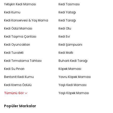
Yetişkin Kedi Maması
Kedi Tasması
Kedi Kumu
Kedi Yatağı
Kedi Konservesi & Yaş Mama
Kedi Tarağı
Kedi Ödül Maması
Kedi Otu
Kedi Taşıma Çantası
Kedi Evi
Kedi Oyuncakları
Kedi Şampuanı
Kedi Tuvaleti
Kedi Maltı
Kedi Tırmalama Tahtası
Buharlı Kedi Tarağı
Kedi Su Pınarı
Köpek Maması
Bentonit Kedi Kumu
Yavru Köpek Maması
Kedi Krema Ödülü
Yaşlı Kedi Maması
Tümünü Gör
Yaşlı Köpek Maması
Popüler Markalar