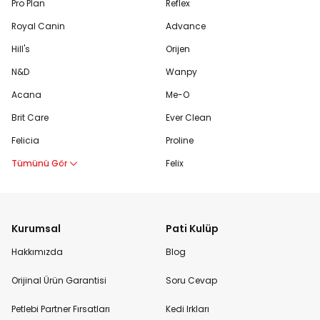
Pro Plan
Reflex
Royal Canin
Advance
Hill's
Orijen
N&D
Wanpy
Acana
Me-O
Brit Care
Ever Clean
Felicia
Proline
Tümünü Gör
Felix
Kurumsal
Pati Kulüp
Hakkımızda
Blog
Orijinal Ürün Garantisi
Soru Cevap
Petlebi Partner Fırsatları
Kedi Irkları