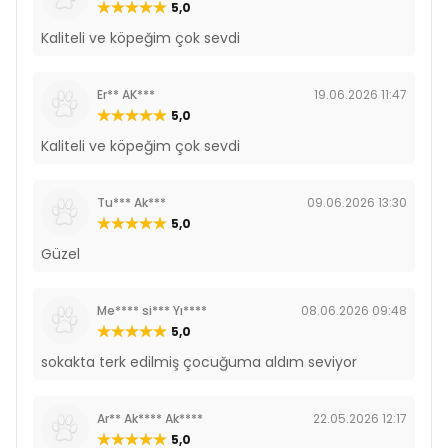
5,0
Kaliteli ve köpeğim çok sevdi
Er** AK***
19.06.2026 11:47
5,0
Kaliteli ve köpeğim çok sevdi
Tu*** Ak***
09.06.2026 13:30
5,0
Güzel
Me**** si*** Yı****
08.06.2026 09:48
5,0
sokakta terk edilmiş çocuğuma aldım seviyor
Ar** Ak**** Ak****
22.05.2026 12:17
5,0