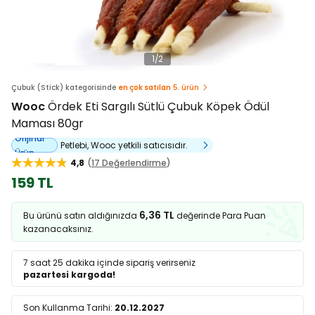
1
/
2
Çubuk (Stick) kategorisinde
en çok satılan
5. ürün
Wooc
Ördek Eti Sargılı Sütlü Çubuk Köpek Ödül
Maması 80gr
Orijinal
Petlebi, Wooc yetkili satıcısıdır.
Ürün
4,8
17 Değerlendirme
159 TL
6,36 TL
Bu ürünü satın aldığınızda
değerinde Para Puan
kazanacaksınız.
7 saat 25 dakika
içinde sipariş verirseniz
pazartesi kargoda!
Son Kullanma Tarihi:
20.12.2027