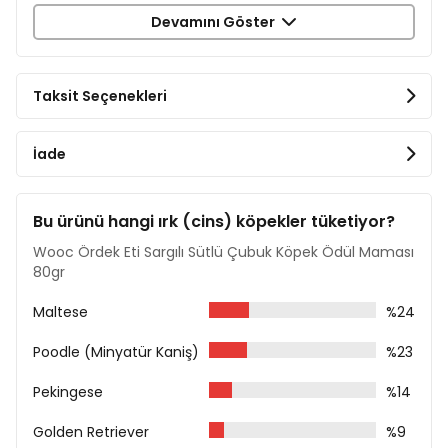
Ham Yağ %5
Devamını Göster
Ham Lif %3
Ham Kül %5
Nem %18
Taksit Seçenekleri
Beslenme Tavsiyesi
Günlük tavsiye edilen en fazla miktar: mini ırklar için 15
İade
gr; küçük ırklar için 30 gr; orta ırklar için 45 gr; büyük
ırklar için 60gr'dır.
Yanında her zaman taze ve temiz içme suyu
Bu ürünü hangi ırk (cins) köpekler tüketiyor?
bulundurulması tavsiye edilir.
Wooc Ördek Eti Sargılı Sütlü Çubuk Köpek Ödül Maması
Paket içinde bulunan nem alıcıyı evcil
80gr
hayvanınıza vermeyiniz.
Maltese
%24
Poodle (Minyatür Kaniş)
%23
Pekingese
%14
Golden Retriever
%9