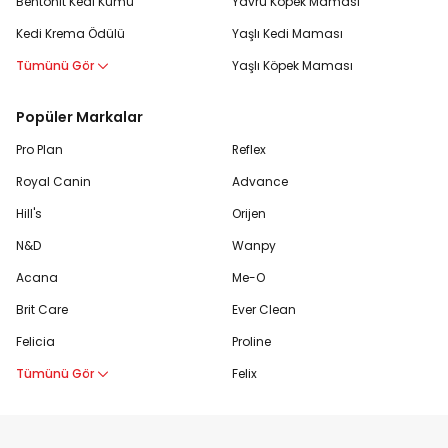
Bentonit Kedi Kumu
Yavru Köpek Maması
Kedi Krema Ödülü
Yaşlı Kedi Maması
Tümünü Gör
Yaşlı Köpek Maması
Popüler Markalar
Pro Plan
Reflex
Royal Canin
Advance
Hill's
Orijen
N&D
Wanpy
Acana
Me-O
Brit Care
Ever Clean
Felicia
Proline
Tümünü Gör
Felix