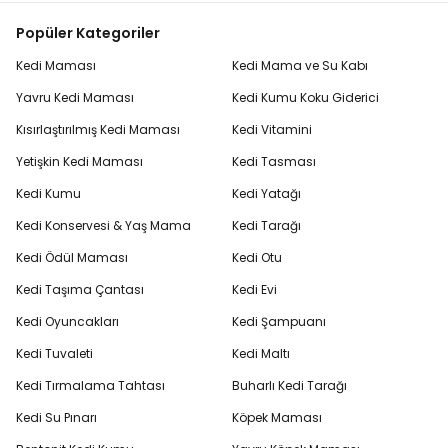
Popüler Kategoriler
Kedi Maması
Kedi Mama ve Su Kabı
Yavru Kedi Maması
Kedi Kumu Koku Giderici
Kısırlaştırılmış Kedi Maması
Kedi Vitamini
Yetişkin Kedi Maması
Kedi Tasması
Kedi Kumu
Kedi Yatağı
Kedi Konservesi & Yaş Mama
Kedi Tarağı
Kedi Ödül Maması
Kedi Otu
Kedi Taşıma Çantası
Kedi Evi
Kedi Oyuncakları
Kedi Şampuanı
Kedi Tuvaleti
Kedi Maltı
Kedi Tırmalama Tahtası
Buharlı Kedi Tarağı
Kedi Su Pınarı
Köpek Maması