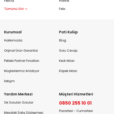
Felicia
Proline
Tümünü Gör
Felix
Kurumsal
Pati Kulüp
Hakkımızda
Blog
Orijinal Ürün Garantisi
Soru Cevap
Petlebi Partner Fırsatları
Kedi Irkları
Müşterilerimiz Anlatıyor
Köpek Irkları
İletişim
Yardım Merkezi
Müşteri Hizmetleri
0850 255 10 01
Sık Sorulan Sorular
Pazartesi - Cumartesi
Mesafeli Satış Sözleşmesi