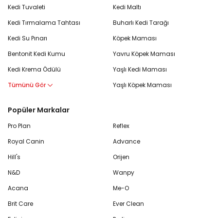
Kedi Tuvaleti
Kedi Maltı
Kedi Tırmalama Tahtası
Buharlı Kedi Tarağı
Kedi Su Pınarı
Köpek Maması
Bentonit Kedi Kumu
Yavru Köpek Maması
Kedi Krema Ödülü
Yaşlı Kedi Maması
Tümünü Gör
Yaşlı Köpek Maması
Popüler Markalar
Pro Plan
Reflex
Royal Canin
Advance
Hill's
Orijen
N&D
Wanpy
Acana
Me-O
Brit Care
Ever Clean