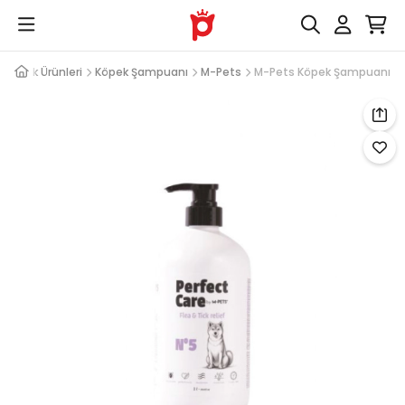
mizlik Ürünleri
Köpek Şampuanı
M-Pets
M-Pets Köpek Şampuanı