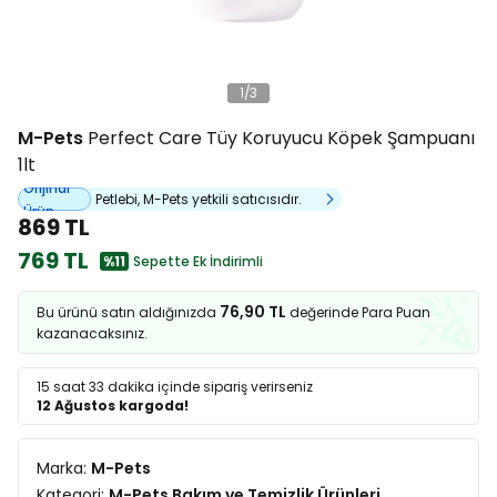
1
/
3
M-Pets
Perfect Care Tüy Koruyucu Köpek Şampuanı
1lt
Orijinal
Petlebi, M-Pets yetkili satıcısıdır.
Ürün
869 TL
769 TL
%11
Sepette Ek İndirimli
76,90 TL
Bu ürünü satın aldığınızda
değerinde Para Puan
kazanacaksınız.
15 saat 33 dakika
içinde sipariş verirseniz
12 Ağustos kargoda!
Marka:
M-Pets
Kategori:
M-Pets Bakım ve Temizlik Ürünleri