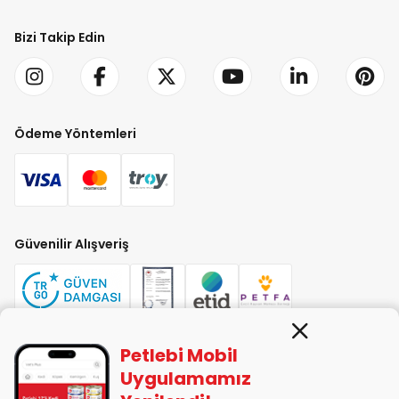
Bizi Takip Edin
Ödeme Yöntemleri
Güvenilir Alışveriş
Petlebi Mobil
PETLEBİ EVCİL HAYVAN ÜRÜNLERİ PAZ. SAN. TİC. LTD. ŞTİ. Alaşarköy Mah.
Uygulamamız
1. Alaşar Cad. No: 9 Osmangazi/Bursa