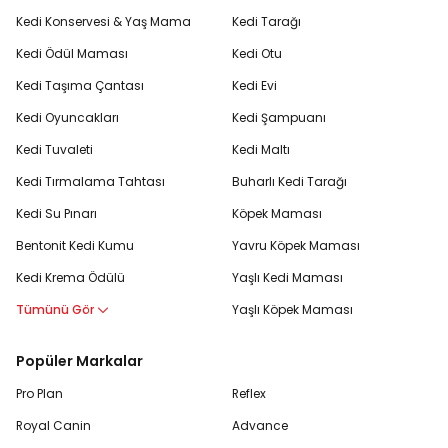
Kedi Konservesi & Yaş Mama
Kedi Tarağı
Kedi Ödül Maması
Kedi Otu
Kedi Taşıma Çantası
Kedi Evi
Kedi Oyuncakları
Kedi Şampuanı
Kedi Tuvaleti
Kedi Maltı
Kedi Tırmalama Tahtası
Buharlı Kedi Tarağı
Kedi Su Pınarı
Köpek Maması
Bentonit Kedi Kumu
Yavru Köpek Maması
Kedi Krema Ödülü
Yaşlı Kedi Maması
Tümünü Gör
Yaşlı Köpek Maması
Popüler Markalar
Pro Plan
Reflex
Royal Canin
Advance