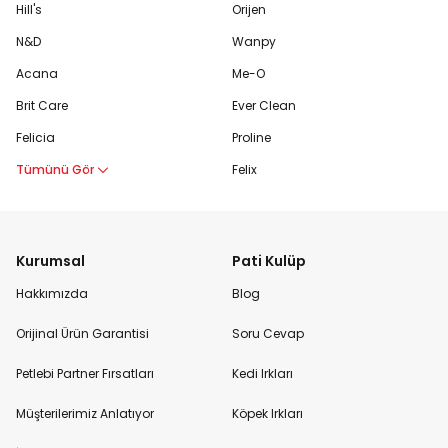
Hill's
Orijen
N&D
Wanpy
Acana
Me-O
Brit Care
Ever Clean
Felicia
Proline
Tümünü Gör
Felix
Kurumsal
Pati Kulüp
Hakkımızda
Blog
Orijinal Ürün Garantisi
Soru Cevap
Petlebi Partner Fırsatları
Kedi Irkları
Müşterilerimiz Anlatıyor
Köpek Irkları