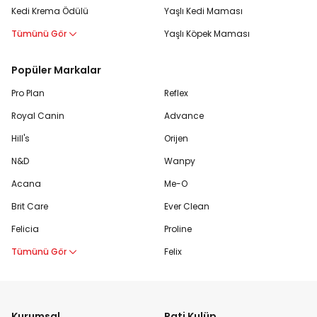
Kedi Krema Ödülü
Yaşlı Kedi Maması
Tümünü Gör
Yaşlı Köpek Maması
Popüler Markalar
Pro Plan
Reflex
Royal Canin
Advance
Hill's
Orijen
N&D
Wanpy
Acana
Me-O
Brit Care
Ever Clean
Felicia
Proline
Tümünü Gör
Felix
Kurumsal
Pati Kulüp