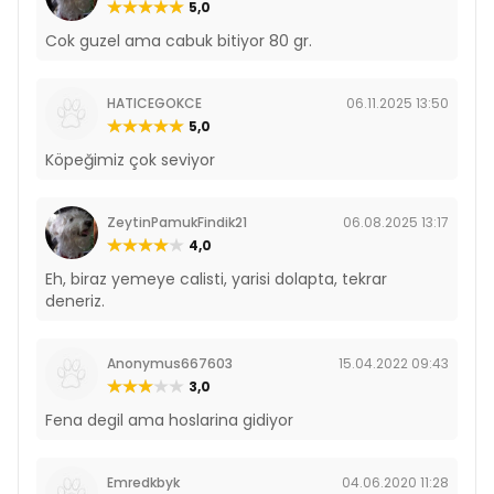
5,0
Cok guzel ama cabuk bitiyor 80 gr.
HATICEGOKCE
06.11.2025 13:50
5,0
Köpeğimiz çok seviyor
ZeytinPamukFindik21
06.08.2025 13:17
4,0
Eh, biraz yemeye calisti, yarisi dolapta, tekrar
deneriz.
Anonymus667603
15.04.2022 09:43
3,0
Fena degil ama hoslarina gidiyor
Emredkbyk
04.06.2020 11:28