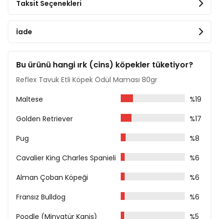
Taksit Seçenekleri
İade
Bu ürünü hangi ırk (cins) köpekler tüketiyor?
Reflex Tavuk Etli Köpek Ödül Maması 80gr
Maltese
%19
Golden Retriever
%17
Pug
%8
Cavalier King Charles Spanieli
%6
Alman Çoban Köpeği
%6
Fransız Bulldog
%6
Poodle (Minyatür Kaniş)
%5