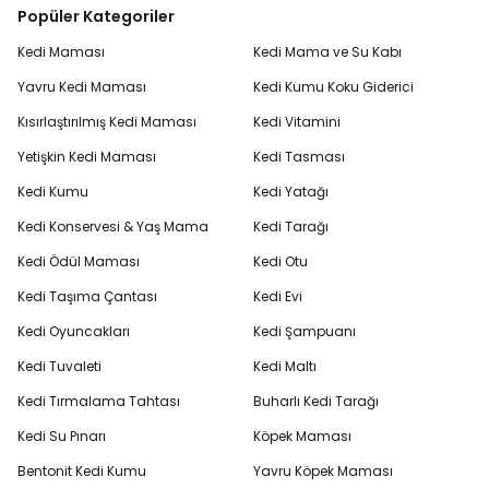
Popüler Kategoriler
Kedi Maması
Kedi Mama ve Su Kabı
Yavru Kedi Maması
Kedi Kumu Koku Giderici
Kısırlaştırılmış Kedi Maması
Kedi Vitamini
Yetişkin Kedi Maması
Kedi Tasması
Kedi Kumu
Kedi Yatağı
Kedi Konservesi & Yaş Mama
Kedi Tarağı
Kedi Ödül Maması
Kedi Otu
Kedi Taşıma Çantası
Kedi Evi
Kedi Oyuncakları
Kedi Şampuanı
Kedi Tuvaleti
Kedi Maltı
Kedi Tırmalama Tahtası
Buharlı Kedi Tarağı
Kedi Su Pınarı
Köpek Maması
Bentonit Kedi Kumu
Yavru Köpek Maması