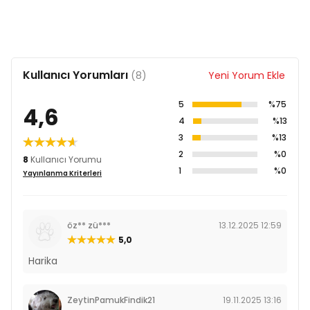
Kullanıcı Yorumları
(8)
Yeni Yorum Ekle
5
%75
4,6
4
%13
3
%13
2
%0
8
Kullanıcı Yorumu
1
%0
Yayınlanma Kriterleri
öz** zü***
13.12.2025 12:59
5,0
Harika
ZeytinPamukFindik21
19.11.2025 13:16