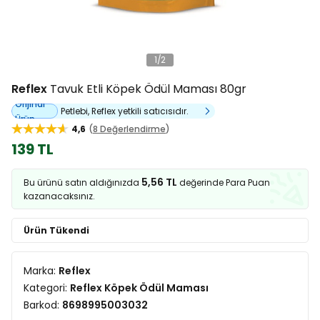
1
/
2
Reflex
Tavuk Etli Köpek Ödül Maması 80gr
Orijinal
Petlebi, Reflex yetkili satıcısıdır.
Ürün
4,6
8 Değerlendirme
139 TL
5,56 TL
Bu ürünü satın aldığınızda
değerinde Para Puan
kazanacaksınız.
Ürün Tükendi
Marka:
Reflex
Kategori:
Reflex Köpek Ödül Maması
Barkod:
8698995003032