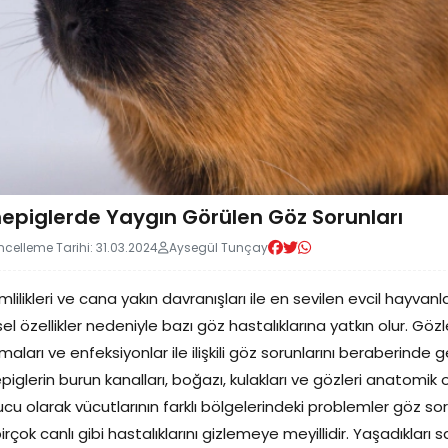
epiglerde Yaygın Görülen Göz Sorunları
celleme Tarihi: 31.03.2024
Aysegül Tunçay
mlilikleri ve cana yakın davranışları ile en sevilen evcil hayvanl
ksel özellikler nedeniyle bazı göz hastalıklarına yatkın olur. Gözle
maları ve enfeksiyonlar ile ilişkili göz sorunlarını beraberinde ge
piglerin burun kanalları, boğazı, kulakları ve gözleri anatomik o
cu olarak vücutlarının farklı bölgelerindeki problemler göz sorun
irçok canlı gibi hastalıklarını gizlemeye meyillidir. Yaşadıkları 