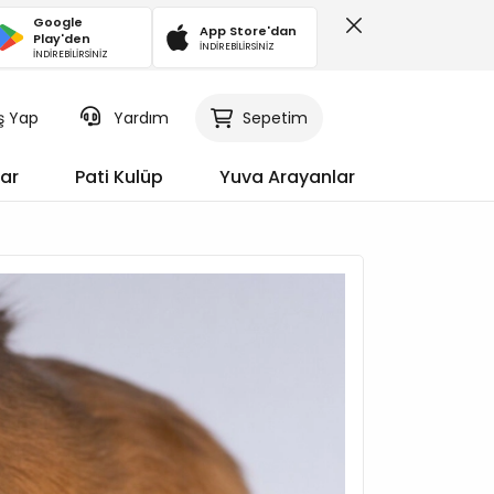
Google
App Store'dan
Play'den
İNDİREBİLİRSİNİZ
İNDİREBİLİRSİNİZ
iş Yap
Sepetim
Yardım
ar
Pati Kulüp
Yuva Arayanlar