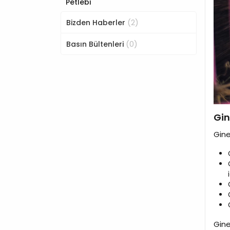
Petlebi
(2)
Bizden Haberler
(0)
Basın Bültenleri
Gin
Gine
Gine