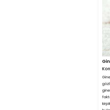
Gin
Kor
Gine
gözl
gine
fakt
kirp