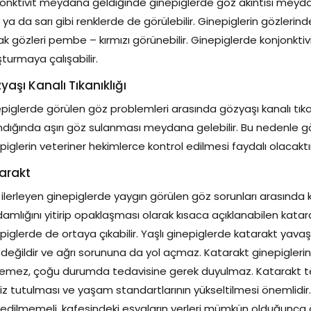
onktivit meydana geldiğinde ginepiglerde göz akıntısı meydana
l ya da sarı gibi renklerde de görülebilir. Ginepiglerin gözleri
ak gözleri pembe – kırmızı görünebilir. Ginepiglerde konjonkt
turmaya çalışabilir.
yaşı Kanalı Tıkanıklığı
piglerde görülen göz problemleri arasında gözyaşı kanalı tıkan
ndığında aşırı göz sulanması meydana gelebilir. Bu nedenle g
piglerin veteriner hekimlerce kontrol edilmesi faydalı olacaktı
arakt
 ilerleyen ginepiglerde yaygın görülen göz sorunları arasında
amlığını yitirip opaklaşması olarak kısaca açıklanabilen kata
piglerde de ortaya çıkabilir. Yaşlı ginepiglerde katarakt yav
i değildir ve ağrı sorununa da yol açmaz. Katarakt ginepigler
lemez, çoğu durumda tedavisine gerek duyulmaz. Katarakt te
z tutulması ve yaşam standartlarının yükseltilmesi önemlidir
 edilmemeli, kafesindeki eşyaların yerleri mümkün olduğunca d