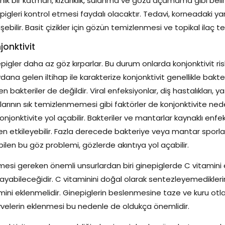
nık bir katman, kızarıklık, sulanma ve gözü açamama gibi belirt
pigleri kontrol etmesi faydalı olacaktır. Tedavi, korneadaki 
şebilir. Basit çizikler için gözün temizlenmesi ve topikal ilaç teda
jonktivit
pigler daha az göz kırparlar. Bu durum onlarda konjonktivit risk
ana gelen iltihap ile karakterize konjonktivit genellikle bakteriye
n bakteriler de değildir. Viral enfeksiyonlar, diş hastalıkları,
larının sık temizlenmemesi gibi faktörler de konjonktivite nede
onjonktivite yol açabilir. Bakteriler ve mantarlar kaynaklı enfe
en etkileyebilir. Fazla derecede bakteriye veya mantar spor
bilen bu göz problemi, gözlerde akıntıya yol açabilir.
nmesi gereken önemli unsurlardan biri ginepiglerde C vitamini 
ayabileceğidir. C vitaminini doğal olarak sentezleyemedikle
mini eklenmelidir. Ginepiglerin beslenmesine taze ve kuru otla
elerin eklenmesi bu nedenle de oldukça önemlidir.