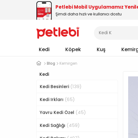
Petlebi Mobil Uygulamamız Yenil
Şimdi daha hızlı ve kullanıcı dostu
Kedi
Köpek
Kuş
Kemir
Blog
Kemirgen
Kedi
(139)
Kedi Besinleri
(65)
Kedi Irkları
(45)
Yavru Kedi Özel
(459)
Kedi Sağlığı