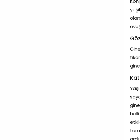
Konj
yeşi
olar
ovuş
Göz
Gine
tıka
gine
Kat
Yaşı
sayd
gine
bell
etki
temi
ardı