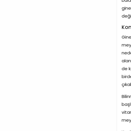
bula
gine
deği
Kon
Gine
meyd
nede
alan
de k
bird
çıka
Bili
başl
vita
meyv