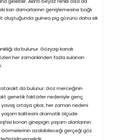
 gelebilir. Akıntı beyaz renkli olsa da
ndeki kan damarlarının genişlemesine bağlı
ivit oluştuğunda guinea pig gözünü daha sık
ıklığı da bulunur. Gözyaşı kanalı
özleri her zamankinden fazla sulanan
r.
 katarakt da bulunur. Göz merceğinin
rakt genetik faktörler nedeniyle genç
aş yavaş ortaya çıkar, her zaman nedeni
in yaşam kalitesini dramatik ölçüde
şhisi konan ginepigin yaşam alanlarının
. Görmelerinin azalabileceği gerçeği göz
eğiştirilmemelidir.