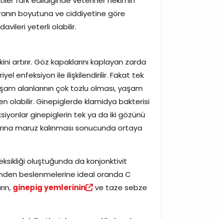
iler fark edildiğinde veteriner hekimin
yaranın boyutuna ve ciddiyetine göre
vileri yeterli olabilir.
ini artırır. Göz kapaklarını kaplayan zarda
l enfeksiyon ile ilişkilendirilir. Fakat tek
 yaşam alanlarının çok tozlu olması, yaşam
n olabilir. Ginepiglerde klamidya bakterisi
ksiyonlar ginepiglerin tek ya da iki gözünü
larına maruz kalınması sonucunda ortaya
eksikliği oluştuğunda da konjonktivit
rinden beslenmelerine ideal oranda C
rın,
ginepig yemlerinin
ve taze sebze