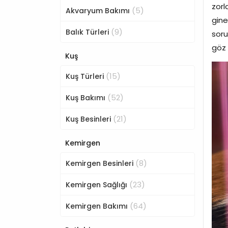
zorl
(5)
Akvaryum Bakımı
gine
(9)
Balık Türleri
soru
göz 
Kuş
(15)
Kuş Türleri
(52)
Kuş Bakımı
(21)
Kuş Besinleri
Kemirgen
(8)
Kemirgen Besinleri
(23)
Kemirgen Sağlığı
(64)
Kemirgen Bakımı