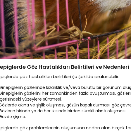
epiglerde Göz Hastalıkları Belirtileri ve Nedenleri
piglerde göz hastalıkları belirtileri şu şekilde sıralanabilir:
Ginepiglerin gözlerinde kızarıklık ve/veya bulutlu bir görünüm olu
Ginepiglerin gözlerini her zamankinden fazla ovuşturması, gözler
içerisindeki yüzeylere sürtmesi.
Gözlerde akıntı ve şişlik oluşması, gözün kapalı durması, göz ç
Gözlerin birinde ya da her ikisinde birden sürekli akıntı oluşması.
Gözde şişme.
piglerde göz problemlerinin oluşumuna neden olan birçok fark