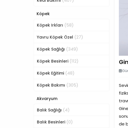
(407)
Kedi Bakımı
Köpek
(58)
Köpek Irkları
(27)
Yavru Köpek Özel
(349)
Köpek Sağlığı
(112)
Gin
Köpek Besinleri
Gün
(48)
Köpek Eğitimi
(305)
Köpek Bakımı
Sevi
fizi
Akvaryum
trav
Gine
(4)
Balık Sağlığı
sonu
(0)
Balık Besinleri
de b