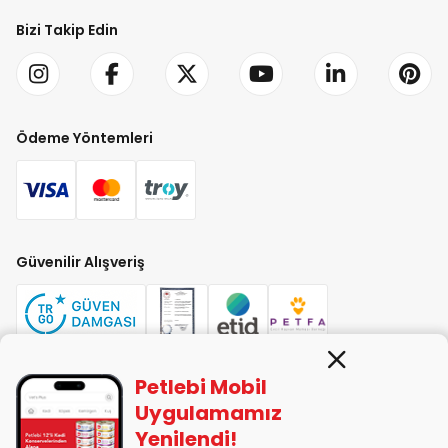
Bizi Takip Edin
Ödeme Yöntemleri
Güvenilir Alışveriş
Petlebi Mobil
PETLEBİ EVCİL HAYVAN ÜRÜNLERİ PAZ. SAN. TİC. LTD. ŞTİ. Alaşarköy Mah.
Uygulamamız
1. Alaşar Cad. No: 9 Osmangazi/Bursa
Yenilendi!