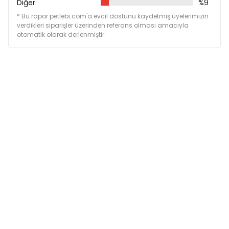
Diğer
%9
Vücut ağırlığı 3kg'dan küçük kedilere günlük 5gr;
Vücut ağırlığı 3-5kg kedilere günlük 10gr;
* Bu rapor petlebi.com'a evcil dostunu kaydetmiş üyelerimizin
Vücut ağırlığı 5kg'dan büyük kedilere günlük 15gr
verdikleri siparişler üzerinden referans olması amacıyla
verilebilir.
otomatik olarak derlenmiştir.