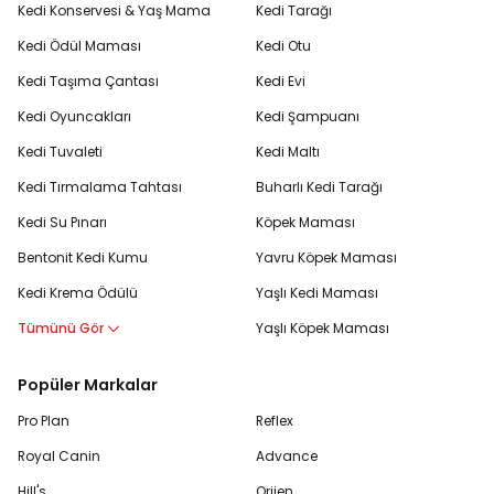
Kedi Konservesi & Yaş Mama
Kedi Tarağı
Kedi Ödül Maması
Kedi Otu
Kedi Taşıma Çantası
Kedi Evi
Kedi Oyuncakları
Kedi Şampuanı
Kedi Tuvaleti
Kedi Maltı
Kedi Tırmalama Tahtası
Buharlı Kedi Tarağı
Kedi Su Pınarı
Köpek Maması
Bentonit Kedi Kumu
Yavru Köpek Maması
Kedi Krema Ödülü
Yaşlı Kedi Maması
Tümünü Gör
Yaşlı Köpek Maması
Popüler Markalar
Pro Plan
Reflex
Royal Canin
Advance
Hill's
Orijen