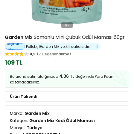
1
/
2
Garden Mix
Somonlu Mini Çubuk Ödül Maması 60gr
Orijinal
Petlebi, Garden Mix yetkili satıcısıdır.
Ürün
3,9
7 Değerlendirme
109 TL
4,36 TL
Bu ürünü satın aldığınızda
değerinde Para Puan
kazanacaksınız.
Ürün Tükendi
Marka:
Garden Mix
Kategori:
Garden Mix Kedi Ödül Maması
Menşei:
Türkiye