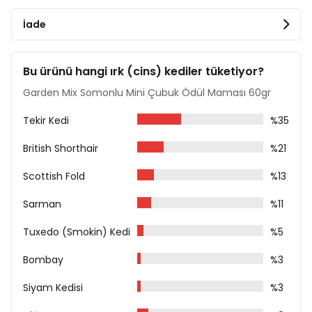
Analiz Raporu
İade
Ham Protein %30
Ham Yağ %5
Ham Kül %5
Bu ürünü hangi ırk (cins) kediler tüketiyor?
Ham Lif %1
Nem %18
Garden Mix Somonlu Mini Çubuk Ödül Maması 60gr
Uyarılar
Tekir Kedi
%35
Öğünlere ek ya da öğün aralarında ödül olarak
verilebilir.
British Shorthair
%21
2 aylıktan büyük kedilerin tüketmesi için uygundur.
Scottish Fold
%13
Yalnızca hayvan tüketimi içindir.
Sarman
%11
Yanında her zaman taze içme suyu bulundurulması
tavsiye edilir.
Tuxedo (Smokin) Kedi
%5
Oda sıcaklığında servis ediniz.
Bombay
%3
Serin ve kuru yerde muhafaza ediniz.
Siyam Kedisi
%3
Beslenme Tavsiyesi