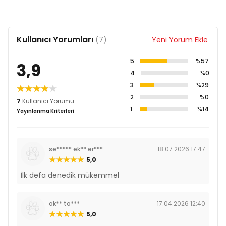
Kullanıcı Yorumları
(7)
Yeni Yorum Ekle
5
%57
3,9
4
%0
3
%29
2
%0
7
Kullanıcı Yorumu
1
%14
Yayınlanma Kriterleri
se***** ek** er***
18.07.2026 17:47
5,0
İlk defa denedik mükemmel
ok** to***
17.04.2026 12:40
5,0