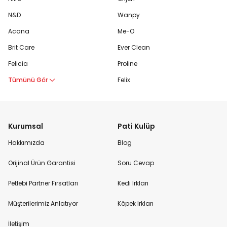
N&D
Wanpy
Acana
Me-O
Brit Care
Ever Clean
Felicia
Proline
Tümünü Gör
Felix
Kurumsal
Pati Kulüp
Hakkımızda
Blog
Orijinal Ürün Garantisi
Soru Cevap
Petlebi Partner Fırsatları
Kedi Irkları
Müşterilerimiz Anlatıyor
Köpek Irkları
İletişim