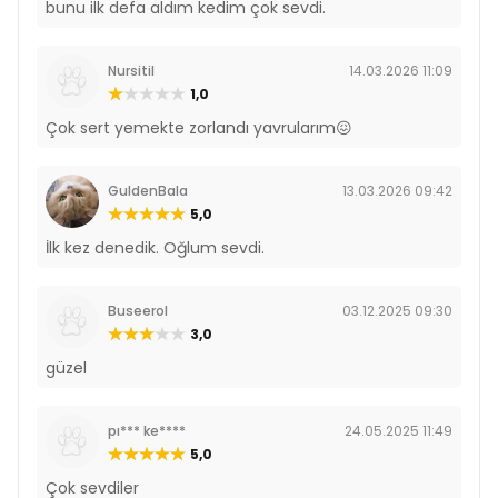
bunu ilk defa aldım kedim çok sevdi.
Nursitil
14.03.2026 11:09
1,0
Çok sert yemekte zorlandı yavrularım😖
GuldenBala
13.03.2026 09:42
5,0
İlk kez denedik. Oğlum sevdi.
Buseerol
03.12.2025 09:30
3,0
güzel
pı*** ke****
24.05.2025 11:49
5,0
Çok sevdiler