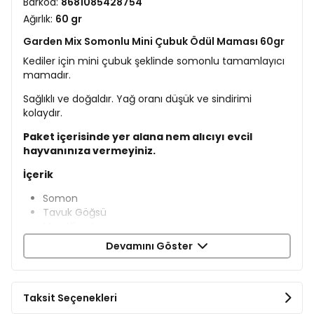
Barkod:
8681085428754
Ağırlık:
60 gr
Garden Mix Somonlu Mini Çubuk Ödül Maması 60gr
Kediler için mini çubuk şeklinde somonlu tamamlayıcı
mamadır.
Sağlıklı ve doğaldır. Yağ oranı düşük ve sindirimi
kolaydır.
Paket içerisinde yer alana nem alıcıyı evcil
hayvanınıza vermeyiniz.
İçerik
Somon
Tavuk Göğsü
Mısır Nişastası
Sorbitol
Devamını Göster
Gliserin
Bitkisel Proteinler
Potasyum Sorbat
Sodyum Klorür
Taksit Seçenekleri