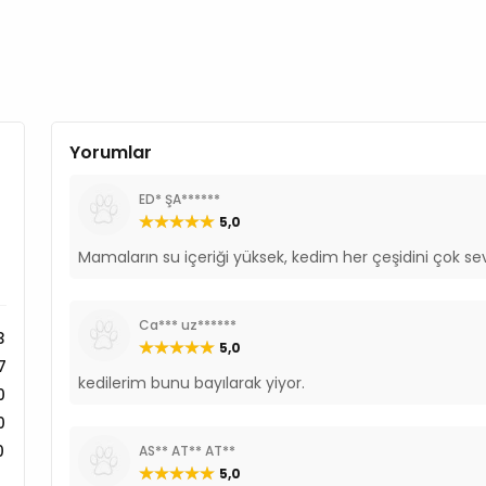
Yorumlar
ED* ŞA******
5,0
Mamaların su içeriği yüksek, kedim her çeşidini çok se
Ca*** uz******
3
5,0
7
kedilerim bunu bayılarak yiyor.
0
0
0
AS** AT** AT**
5,0