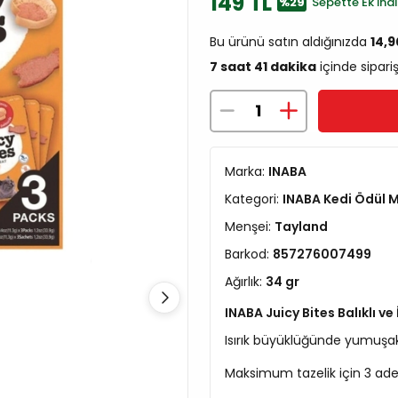
149 TL
%29
Sepette Ek İndi
Bu ürünü satın aldığınızda
14,
7 saat 41 dakika
içinde sipari
Marka:
INABA
Kategori:
INABA Kedi Ödül 
Menşei:
Tayland
Barkod:
857276007499
Ağırlık:
34 gr
INABA Juicy Bites Balıklı ve
Isırık büyüklüğünde yumuşak to
Maksimum tazelik için 3 adet