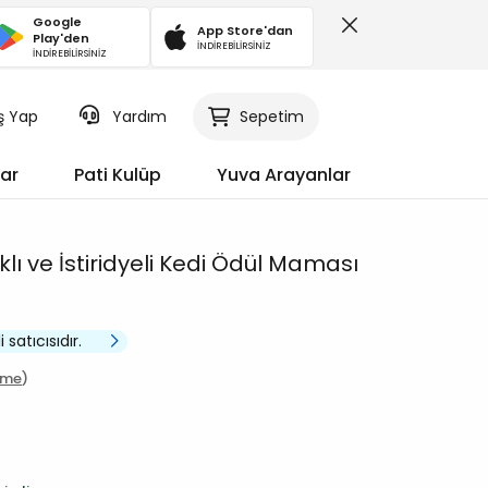
Google
App Store'dan
Play'den
İNDİREBİLİRSİNİZ
İNDİREBİLİRSİNİZ
iş Yap
Sepetim
Yardım
ar
Pati Kulüp
Yuva Arayanlar
klı ve İstiridyeli Kedi Ödül Maması
 satıcısıdır.
rme