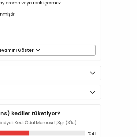
ay aroma veya renk içermez.
nmiştir.
evamını Göster
ins) kediler tüketiyor?
tiridyeli Kedi Ödül Maması 11,3gr (3'lü)
%41