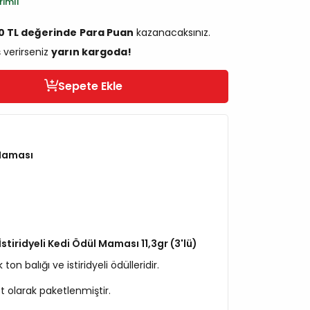
rimli
90 TL değerinde
Para Puan
kazanacaksınız.
ş verirseniz
yarın kargoda!
Sepete Ekle
Maması
 İstiridyeli Kedi Ödül Maması 11,3gr (3'lü)
n balığı ve istiridyeli ödülleridir.
 olarak paketlenmiştir.