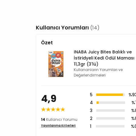
Kullanıcı Yorumları
(14)
Özet
INABA Juicy Bites Balıklı ve
İstiridyeli Kedi Ödül Maması
11,3gr (3'lü)
Kullananların Yorumları ve
Değerlendirmeleri
4,9
5
%9
4
%
3
%
2
%
14
Kullanıcı Yorumu
1
%
Yayınlanma Kriterleri