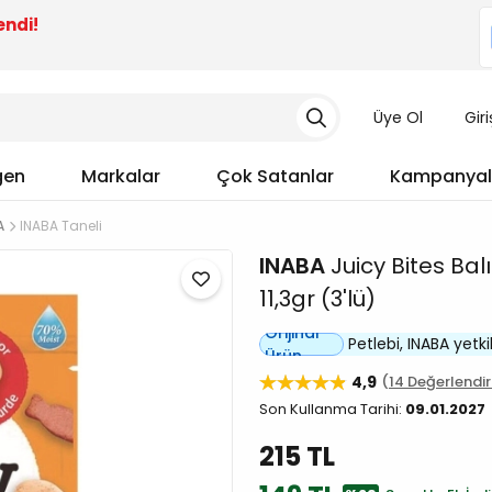
endi!
Üye Ol
Gir
gen
Markalar
Çok Satanlar
Kampanyal
A
INABA Taneli
INABA
Juicy Bites Balı
11,3gr (3'lü)
Orijinal
Petlebi, INABA yetkili
Ürün
4,9
14 Değerlendi
Son Kullanma Tarihi:
09.01.2027
215 TL