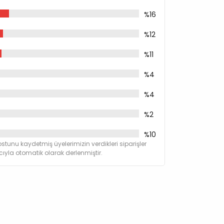
%16
%12
%11
%4
%4
%2
%10
stunu kaydetmiş üyelerimizin verdikleri siparişler
yla otomatik olarak derlenmiştir.