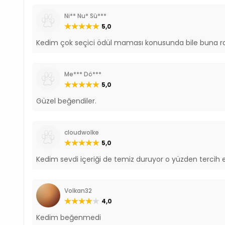
Ni** Nu* Sü***
5,0
Kedim çok seçici ödül maması konusunda bile buna r
Me*** Dö***
5,0
Güzel beğendiler.
cloudwolke
5,0
Kedim sevdi içeriği de temiz duruyor o yüzden tercih 
Volkan32
4,0
Kedim beğenmedi