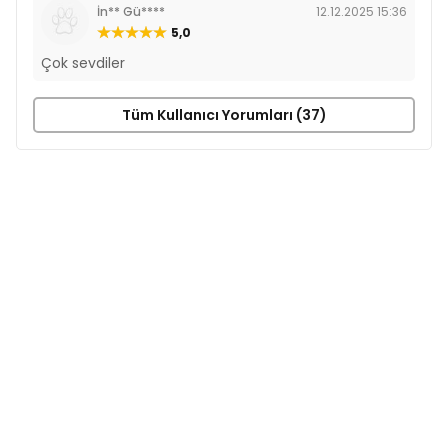
İn** Gü****
12.12.2025 15:36
5,0
Çok sevdiler
Tüm Kullanıcı Yorumları (37)