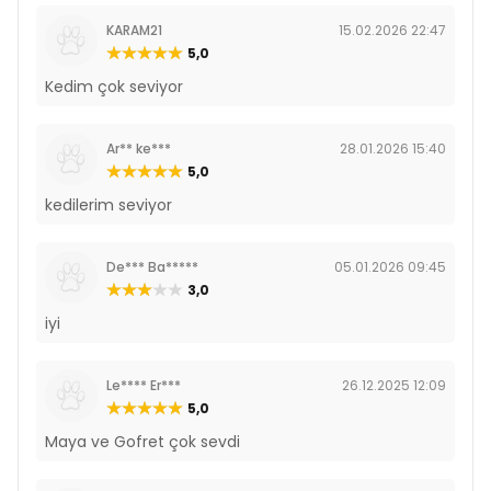
KARAM21
15.02.2026 22:47
5,0
Kedim çok seviyor
Ar** ke***
28.01.2026 15:40
5,0
kedilerim seviyor
De*** Ba*****
05.01.2026 09:45
3,0
iyi
Le**** Er***
26.12.2025 12:09
5,0
Maya ve Gofret çok sevdi