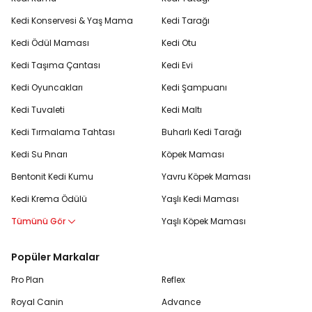
Kedi Konservesi & Yaş Mama
Kedi Tarağı
Kedi Ödül Maması
Kedi Otu
Kedi Taşıma Çantası
Kedi Evi
Kedi Oyuncakları
Kedi Şampuanı
Kedi Tuvaleti
Kedi Maltı
Kedi Tırmalama Tahtası
Buharlı Kedi Tarağı
Kedi Su Pınarı
Köpek Maması
Bentonit Kedi Kumu
Yavru Köpek Maması
Kedi Krema Ödülü
Yaşlı Kedi Maması
Tümünü Gör
Yaşlı Köpek Maması
Popüler Markalar
Pro Plan
Reflex
Royal Canin
Advance