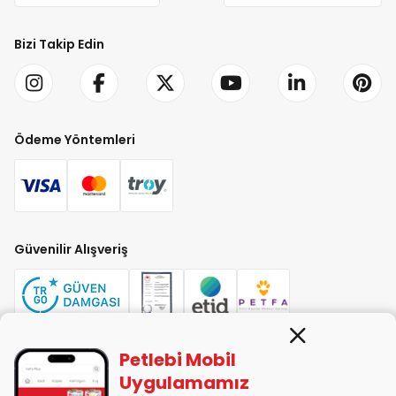
Bizi Takip Edin
Ödeme Yöntemleri
Güvenilir Alışveriş
Petlebi Mobil
PETLEBİ EVCİL HAYVAN ÜRÜNLERİ PAZ. SAN. TİC. LTD. ŞTİ. Alaşarköy Mah.
Uygulamamız
1. Alaşar Cad. No: 9 Osmangazi/Bursa