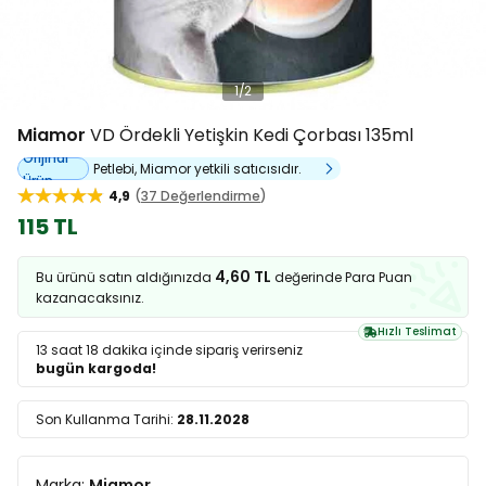
1
/
2
Miamor
VD Ördekli Yetişkin Kedi Çorbası 135ml
Orijinal
Petlebi, Miamor yetkili satıcısıdır.
Ürün
4,9
37 Değerlendirme
115 TL
4,60 TL
Bu ürünü satın aldığınızda
değerinde Para Puan
kazanacaksınız.
Hızlı Teslimat
13 saat 18 dakika
içinde sipariş verirseniz
bugün kargoda!
Son Kullanma Tarihi:
28.11.2028
Marka:
Miamor