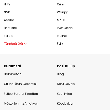
Hill's
Orijen
N&D
Wanpy
Acana
Me-O
Brit Care
Ever Clean
Felicia
Proline
Tümünü Gör
Felix
Kurumsal
Pati Kulüp
Hakkımızda
Blog
Orijinal Ürün Garantisi
Soru Cevap
Petlebi Partner Fırsatları
Kedi Irkları
Müşterilerimiz Anlatıyor
Köpek Irkları