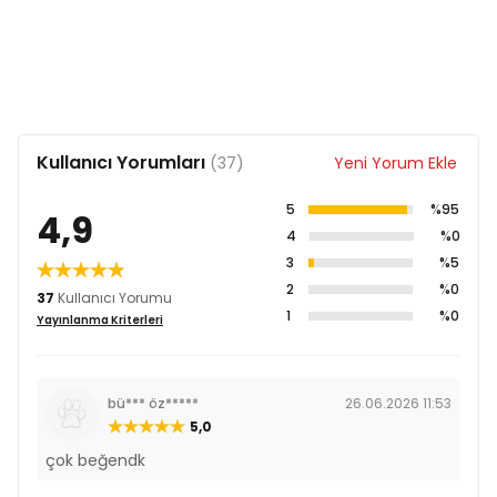
Kullanıcı Yorumları
(37)
Yeni Yorum Ekle
5
%95
4,9
4
%0
3
%5
2
%0
37
Kullanıcı Yorumu
1
%0
Yayınlanma Kriterleri
bü*** öz*****
26.06.2026 11:53
5,0
çok beğendk