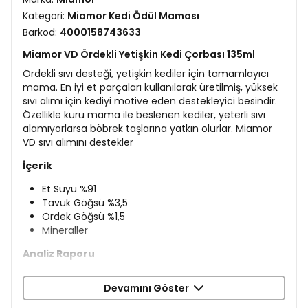
Kategori:
Miamor Kedi Ödül Maması
Barkod:
4000158743633
Miamor VD Ördekli Yetişkin Kedi Çorbası 135ml
Ördekli sıvı desteği, yetişkin kediler için tamamlayıcı
mama. En iyi et parçaları kullanılarak üretilmiş, yüksek
sıvı alımı için kediyi motive eden destekleyici besindir.
Özellikle kuru mama ile beslenen kediler, yeterli sıvı
alamıyorlarsa böbrek taşlarına yatkın olurlar. Miamor
VD sıvı alımını destekler
İçerik
Et Suyu %91
Tavuk Göğsü %3,5
Ördek Göğsü %1,5
Mineraller
Analiz Raporu
Ham Lif %0,2
Devamını Göster
Ham Yağ %0,7
Ham Kül %1,1