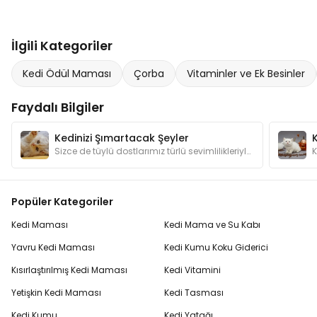
İlgili Kategoriler
Kedi Ödül Maması
Çorba
Vitaminler ve Ek Besinler
Faydalı Bilgiler
Kedinizi Şımartacak Şeyler
Sizce de tüylü dostlarımız türlü sevimlilikleriyle şımartılmayı hak etmiyorlar mı? Kedilerimizin canının sıkılmaması için hangi hediyelerden alalım?
Popüler Kategoriler
Kedi Maması
Kedi Mama ve Su Kabı
Yavru Kedi Maması
Kedi Kumu Koku Giderici
Kısırlaştırılmış Kedi Maması
Kedi Vitamini
Yetişkin Kedi Maması
Kedi Tasması
Kedi Kumu
Kedi Yatağı