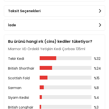
Ham Protein %2,5
Taksit Seçenekleri
Kutu içeriği 2 günde, toplam 3-4 porsiyona bölünerek
verilmelidir. Beslenme sırasında yanında daima temiz
su bulundurulması tavsiye edilir. Yalnızca hayvan
İade
tüketimi içindir. Serin ve kuru bir yerde saklayınız.
Bu ürünü hangi ırk (cins) kediler tüketiyor?
Miamor VD Ördekli Yetişkin Kedi Çorbası 135ml
Tekir Kedi
%32
British Shorthair
%24
Scottish Fold
%15
Sarman
%8
Siyam Kedisi
%4
British Longhair
%3