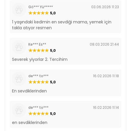
Gö*** Yü*****
03.06.2026 11:23
5,0
1 yaşındaki kedimin en sevdiği mama, yemek için
takla atıyor resmen
Ke*** Es**
08.03.2026 21:44
5,0
Severek yiyorlar 2. Tercihim
de*** to***
16.02.2026 11:18
5,0
En sevdiklerinden
de*** to***
16.02.2026 11:14
5,0
en sevdiklerinden