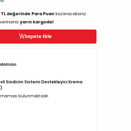
mli
2 TL değerinde
Para Puan
kazanacaksınız.
 verirseniz
yarın kargoda!
Sepete Ekle
 Maması
sli Sindirim Sistemi Destekleyici Krema
i)
ül maması bulunmaktadır.