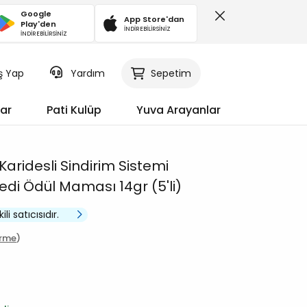
Google
App Store'dan
Play'den
İNDİREBİLİRSİNİZ
İNDİREBİLİRSİNİZ
iş Yap
Sepetim
Yardım
ar
Pati Kulüp
Yuva Arayanlar
Karidesli Sindirim Sistemi
edi Ödül Maması 14gr (5'li)
i satıcısıdır.
irme