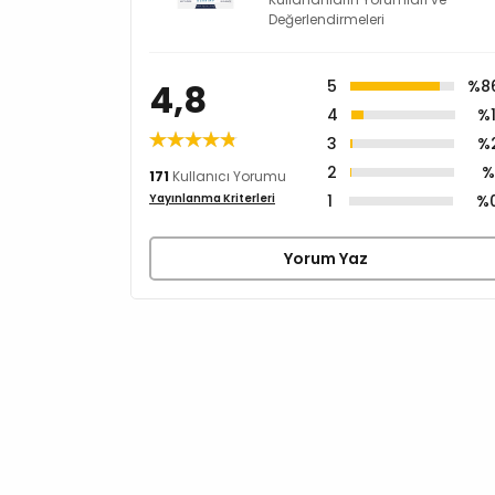
Değerlendirmeleri
4,8
5
%8
4
%1
3
%
2
%
171
Kullanıcı Yorumu
1
%
Yayınlanma Kriterleri
Yorum Yaz