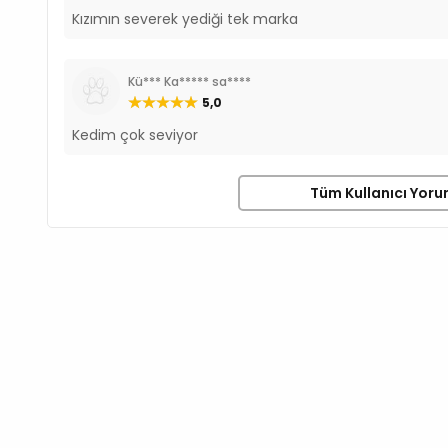
Kızımın severek yediği tek marka
Kü*** Ka***** sa****
5,0
Kedim çok seviyor
Tüm Kullanıcı Yorum