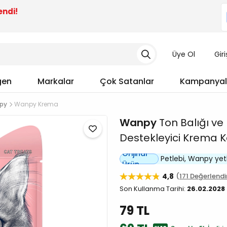
endi!
Üye Ol
Gir
gen
Markalar
Çok Satanlar
Kampanyal
py
Wanpy Krema
Wanpy
Ton Balığı ve 
Destekleyici Krema K
Orijinal
Petlebi, Wanpy yetkil
Ürün
4,8
171 Değerlend
Son Kullanma Tarihi:
26.02.2028
79 TL