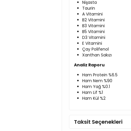
Nişasta
Taurin
A Vitamini
B2 Vitamini
B3 Vitamini
B5 Vitamini
D3 Vitamini
E Vitamini
Çay Polifenol
Xanthan Sakızı
Analiz Raporu
Ham Protein %6.5
Ham Nem %90
Ham Yağ %0.1
Ham Lif %1
Ham Kül %2
Taksit Seçenekleri