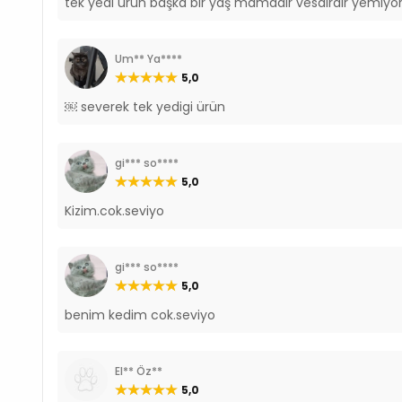
tek yedi ürün başka bir yaş mamadır vesairdir yemiyor
Um** Ya****
5,0
￼ severek tek yedigi ürün
gi*** so****
5,0
Kizim.cok.seviyo
gi*** so****
5,0
benim kedim cok.seviyo
El** Öz**
5,0