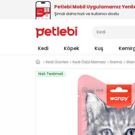
Petlebi Mobil Uygulamamız Yenil
Şimdi daha hızlı ve kullanıcı dostu
Kedi
Köpek
Kuş
Kemir
Kedi Ürünleri
Kedi Ödül Maması
Krema
Wan
Hızlı Teslimat