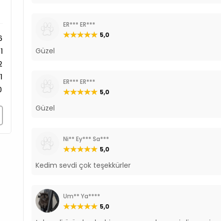
ER*** ER***
5,0
6
Güzel
1
2
1
ER*** ER***
0
5,0
Güzel
Ni** Ey*** Sa***
5,0
Kedim sevdi çok teşekkürler
Um** Ya****
5,0