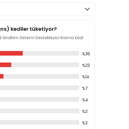
ins) kediler tüketiyor?
i Sindirim Sistemi Destekleyici Krema Kedi
%36
%23
%14
%7
%4
%3
%3