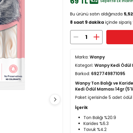
69 TL
%12
Sepette Ek İndiri
Bu ürünü satın aldığınızda
5,5
8 saat 9 dakika
içinde sipariş
Marka:
Wanpy
Kategori:
Wanpy Kedi Ödül
Barkod:
6927749871095
Wanpy Ton Balığı ve Karide
Kedi Ödül Maması 14gr (5'l
Paket içerisinde 5 adet öd
İçerik
Ton Balığı %20.9
Karides %6.3
Tavuk %4.2