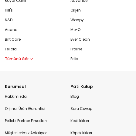
Royal Canin
Advance
Hill's
Orijen
N&D
Wanpy
Acana
Me-O
Brit Care
Ever Clean
Felicia
Proline
Tümünü Gör
Felix
Kurumsal
Pati Kulüp
Hakkımızda
Blog
Orijinal Ürün Garantisi
Soru Cevap
Petlebi Partner Fırsatları
Kedi Irkları
Müşterilerimiz Anlatıyor
Köpek Irkları