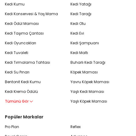
Kedi Kumu
Kedi Yatağı
Kedi Konservesi & Yaş Mama
Kedi Tarağı
Kedi Ödül Maması
Kedi Otu
Kedi Taşıma Çantası
Kedi Evi
Kedi Oyuncakları
Kedi Şampuanı
Kedi Tuvaleti
Kedi Maltı
Kedi Tırmalama Tahtası
Buharlı Kedi Tarağı
Kedi Su Pınarı
Köpek Maması
Bentonit Kedi Kumu
Yavru Köpek Maması
Kedi Krema Ödülü
Yaşlı Kedi Maması
Tümünü Gör
Yaşlı Köpek Maması
Popüler Markalar
Pro Plan
Reflex