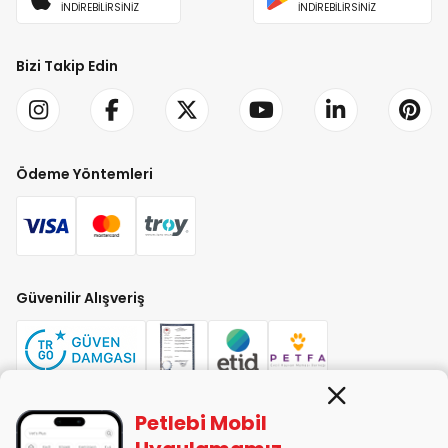
İNDİREBİLİRSİNİZ
İNDİREBİLİRSİNİZ
Bizi Takip Edin
Ödeme Yöntemleri
Güvenilir Alışveriş
Petlebi Mobil
PETLEBİ EVCİL HAYVAN ÜRÜNLERİ PAZ. SAN. TİC. LTD. ŞTİ. Alaşarköy Mah.