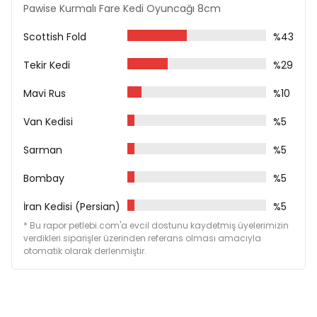
Pawise Kurmalı Fare Kedi Oyuncağı 8cm
Scottish Fold
%43
Tekir Kedi
%29
Mavi Rus
%10
Van Kedisi
%5
Sarman
%5
Bombay
%5
İran Kedisi (Persian)
%5
* Bu rapor petlebi.com'a evcil dostunu kaydetmiş üyelerimizin
verdikleri siparişler üzerinden referans olması amacıyla
otomatik olarak derlenmiştir.