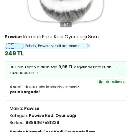
1
/
2
Pawise
Kurmalı Fare Kedi Oyuncağı 8cm
Orijinal
Petlebi, Pawise yetkili satıcısıdır.
Ürün
249 TL
9,96 TL
Bu ürünü satın aldığınızda
değerinde Para Puan
kazanacaksınız.
Hızlı Teslimat
4 saat 1 dakika
içinde sipariş verirseniz
yarın kargoda!
Marka:
Pawise
Kategori:
Pawise Kedi Oyuncağı
Barkod:
8886467581328