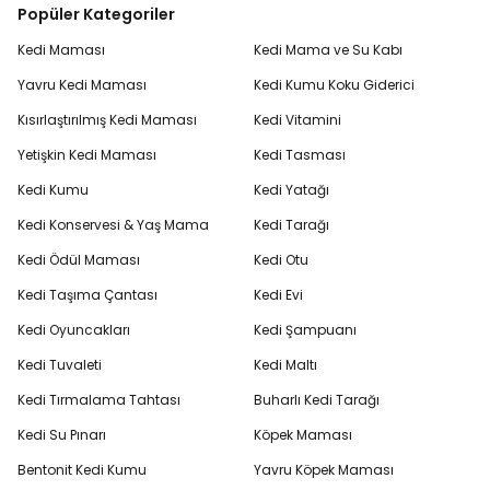
Popüler Kategoriler
Kedi Maması
Kedi Mama ve Su Kabı
Yavru Kedi Maması
Kedi Kumu Koku Giderici
Kısırlaştırılmış Kedi Maması
Kedi Vitamini
Yetişkin Kedi Maması
Kedi Tasması
Kedi Kumu
Kedi Yatağı
Kedi Konservesi & Yaş Mama
Kedi Tarağı
Kedi Ödül Maması
Kedi Otu
Kedi Taşıma Çantası
Kedi Evi
Kedi Oyuncakları
Kedi Şampuanı
Kedi Tuvaleti
Kedi Maltı
Kedi Tırmalama Tahtası
Buharlı Kedi Tarağı
Kedi Su Pınarı
Köpek Maması
Bentonit Kedi Kumu
Yavru Köpek Maması