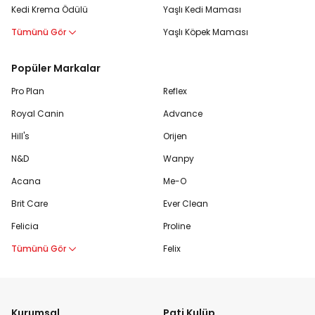
Kedi Krema Ödülü
Yaşlı Kedi Maması
Tümünü Gör
Yaşlı Köpek Maması
Popüler Markalar
Pro Plan
Reflex
Royal Canin
Advance
Hill's
Orijen
N&D
Wanpy
Acana
Me-O
Brit Care
Ever Clean
Felicia
Proline
Tümünü Gör
Felix
Kurumsal
Pati Kulüp