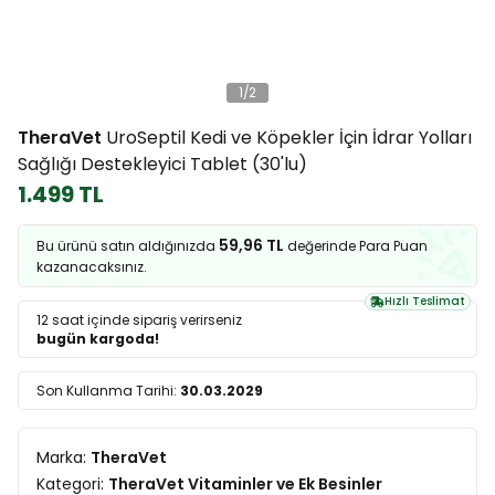
1
/
2
TheraVet
UroSeptil Kedi ve Köpekler İçin İdrar Yolları
Sağlığı Destekleyici Tablet (30'lu)
1.499 TL
59,96 TL
Bu ürünü satın aldığınızda
değerinde Para Puan
kazanacaksınız.
Hızlı Teslimat
12 saat
içinde sipariş verirseniz
bugün kargoda!
Son Kullanma Tarihi:
30.03.2029
Marka:
TheraVet
Kategori:
TheraVet Vitaminler ve Ek Besinler