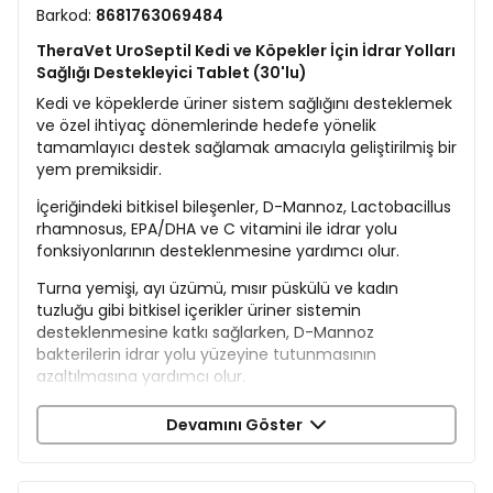
Barkod:
8681763069484
TheraVet UroSeptil Kedi ve Köpekler İçin İdrar Yolları
Sağlığı Destekleyici Tablet (30'lu)
Kedi ve köpeklerde üriner sistem sağlığını desteklemek
ve özel ihtiyaç dönemlerinde hedefe yönelik
tamamlayıcı destek sağlamak amacıyla geliştirilmiş bir
yem premiksidir.
İçeriğindeki bitkisel bileşenler, D-Mannoz, Lactobacillus
rhamnosus, EPA/DHA ve C vitamini ile idrar yolu
fonksiyonlarının desteklenmesine yardımcı olur.
Turna yemişi, ayı üzümü, mısır püskülü ve kadın
tuzluğu gibi bitkisel içerikler üriner sistemin
desteklenmesine katkı sağlarken, D-Mannoz
bakterilerin idrar yolu yüzeyine tutunmasının
azaltılmasına yardımcı olur.
Lactobacillus rhamnosus bağırsak ve idrar yolu
Devamını Göster
florasının desteklenmesine katkı sunar.
Kediotu içeriğiyle özel dönemlerde yatıştırıcı etki