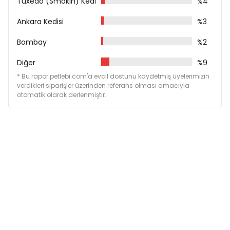
Tuxedo (Smokin) Kedi
%4
0-10 kg günlük 1 tablet
Ankara Kedisi
10-20 kg günlük 2 tablet
%3
20-30 kg günlük 3 tablet
Bombay
> 30 kg günlük 4 tablet kullanılması tavsiye edilir.
%2
Direkt güneş ışığına dayanıklı olarak serin ve kuru yerde
Diğer
%9
muhafaza ediniz.
* Bu rapor petlebi.com'a evcil dostunu kaydetmiş üyelerimizin
verdikleri siparişler üzerinden referans olması amacıyla
Bu bir ilaç değildir. Kedi ve köpekler için tamamlayıcı
otomatik olarak derlenmiştir.
yemdir. Tedavi amacıyla kullanılamaz.