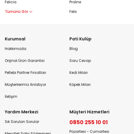
Felicia
Proline
Tümünü Gör
Felix
Kurumsal
Pati Kulüp
Hakkımızda
Blog
Orijinal Ürün Garantisi
Soru Cevap
Petlebi Partner Fırsatları
Kedi Irkları
Müşterilerimiz Anlatıyor
Köpek Irkları
İletişim
Yardım Merkezi
Müşteri Hizmetleri
0850 255 10 01
Sık Sorulan Sorular
Pazartesi - Cumartesi
Mesafeli Satış Sözleşmesi