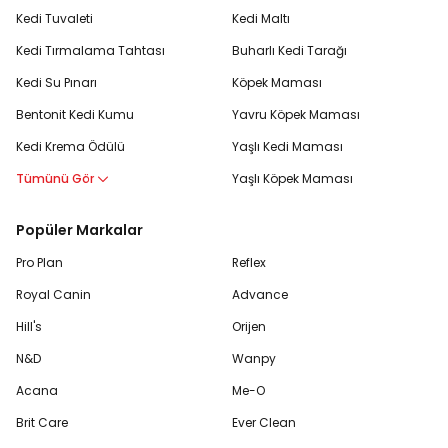
Kedi Tuvaleti
Kedi Maltı
Kedi Tırmalama Tahtası
Buharlı Kedi Tarağı
Kedi Su Pınarı
Köpek Maması
Bentonit Kedi Kumu
Yavru Köpek Maması
Kedi Krema Ödülü
Yaşlı Kedi Maması
Tümünü Gör
Yaşlı Köpek Maması
Popüler Markalar
Pro Plan
Reflex
Royal Canin
Advance
Hill's
Orijen
N&D
Wanpy
Acana
Me-O
Brit Care
Ever Clean