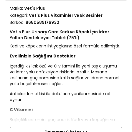
Marka:
Vet's Plus
Kategori:
Vet's Plus Vitaminler ve Ek Besinler
Barkod:
8680589176932
Vet's Plus Urinary Care Kedi ve Köpek İçin İdrar
Yolları Destekleyici Tablet (75'li)
Kedi ve köpeklerin ihtiyaçlarına özel formüle edilmiştir.
Evcilinizin Sağlığını Destekler
İçerdiği kızılcık özü ve C vitamini ile yeni taş oluşumu
ve idrar yolu enfeksiyon risklerini azaltır. Mesane
kaslarının güçlenmesine katkı sağlar ve idrarın normal
yolla boşaltılmasını sağlar.
Antioksidan etkisi ile dokuların yenilenmesinde rol
oynar.
C Vitamini
Bağışıklık sistemini güçlendirir. Kedi veya köpeğinizin
virüs ve bakterilerle savaşmasına yardımcı olur.