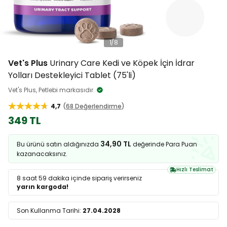
1
/
8
Vet's Plus
Urinary Care Kedi ve Köpek İçin İdrar
Yolları Destekleyici Tablet (75'li)
Vet's Plus, Petlebi markasıdır.
4,7
68 Değerlendirme
349 TL
34,90 TL
Bu ürünü satın aldığınızda
değerinde Para Puan
kazanacaksınız.
Hızlı Teslimat
8 saat 59 dakika
içinde sipariş verirseniz
yarın kargoda!
Son Kullanma Tarihi:
27.04.2028