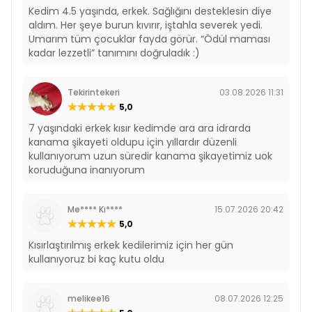
Kedim 4.5 yaşında, erkek. Sağlığını desteklesin diye
aldım. Her şeye burun kıvırır, iştahla severek yedi.
Umarım tüm çocuklar fayda görür. “Ödül maması
kadar lezzetli” tanımını doğruladık :)
Tekirintekeri
03.08.2026 11:31
5,0
7 yaşındaki erkek kısır kedimde ara ara idrarda
kanama şikayeti oldupu için yıllardır düzenli
kullanıyorum uzun süredir kanama şikayetimiz uok
koruduğuna inanıyorum
Me**** Kı****
15.07.2026 20:42
5,0
Kısırlaştırılmış erkek kedilerimiz için her gün
kullanıyoruz bi kaç kutu oldu
melikee16
08.07.2026 12:25