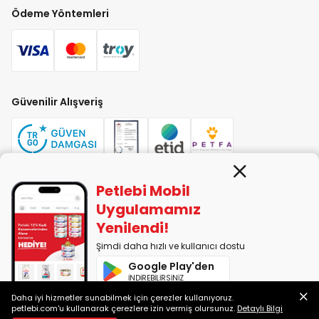
Ödeme Yöntemleri
Güvenilir Alışveriş
Petlebi Mobil
PETLEBİ EVCİL HAYVAN ÜRÜNLERİ PAZ. SAN. TİC. LTD. ŞTİ. Alaşarköy Mah.
Uygulamamız
1. Alaşar Cad. No: 9 Osmangazi/Bursa
Yenilendi!
7290599225 vergi numarasıyla Uludağ Vergi Dairesi'ne bağlıdır.
Şimdi daha hızlı ve kullanıcı dostu
Google Play'den
2014-2026 © petlebi.com v11.90.0
İNDİREBİLİRSİNİZ
Bursa'da sevgiyle yapıldı.
Daha iyi hizmetler sunabilmek için çerezler kullanıyoruz.
App Store'dan
petlebi.com'u kullanarak çerezlere izin vermiş olursunuz.
Detaylı Bilgi
İNDİREBİLİRSİNİZ