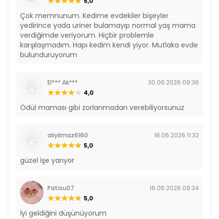
5,0
Çok memnunum. Kedime evdekiler bişeyler
yedirince yada uriner bulamayıp normal yaş mama
verdiğimde veriyorum. Hiçbir problemle
karşılaşmadım. Hapı kedim kendi yiyor. Mutlaka evde
bulunduruyorum
El*** Ak***
30.06.2026 09:36
4,0
Ödül maması gibi zorlanmadan verebiliyorsunuz
aliyilmaz6160
18.06.2026 11:32
5,0
güzel işe yarıyor
Patisu07
16.05.2026 09:34
5,0
İyi geldiğini düşünüyorum