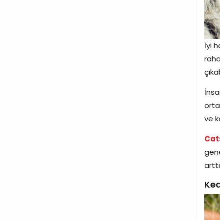
İyi 
raha
çıkab
İnsa
orta
ve k
Cat
gene
artt
Ked