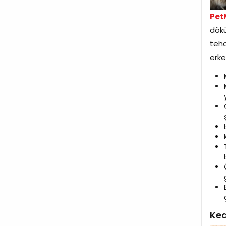
Pet
dökü
tehd
erke
Ked