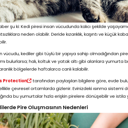
haber şu ki: Kedi piresi insan vücudunda kalıcı şekilde yaşayam
tsızlıklara neden olabilir. Deride kızarıklık, kaşıntı ve küçük kab
ilir.
n vücudu, kediler gibi tüylü bir yapıya sahip olmadığından pir
mı bulurlarsa; halı, koltuk ve yatak altı gibi alanlara yumurta b
aranlık bölgelerde haftalarca canlı kalabilir.
s Protection
tarafından paylaşılan bilgilere göre, evde bul
llikle çevresel ortamlarda gizlenir. Evinizdeki ısınma sistemi 
ığında bu yumurtalar hızla erişkin pirelere dönüşebilir ve istila
ilerde Pire Oluşmasının Nedenleri