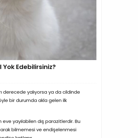
l Yok Edebilirsiniz?
şırı derecede yalıyorsa ya da cildinde
öyle bir durumda akla gelen ilk
eve yayılabilen dış parazitlerdir. Bu
 olarak bilmemesi ve endişelenmesi
ndişe katlanır.