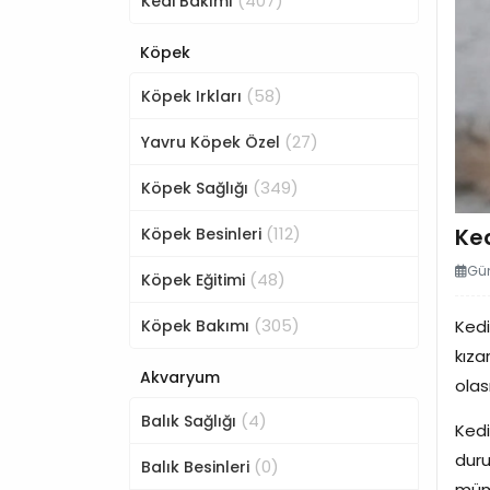
(407)
Kedi Bakımı
Köpek
(58)
Köpek Irkları
(27)
Yavru Köpek Özel
(349)
Köpek Sağlığı
(112)
Ked
Köpek Besinleri
Gün
(48)
Köpek Eğitimi
(305)
Köpek Bakımı
Kedi
kıza
Akvaryum
olası
(4)
Balık Sağlığı
Kedi
duru
(0)
Balık Besinleri
mümk