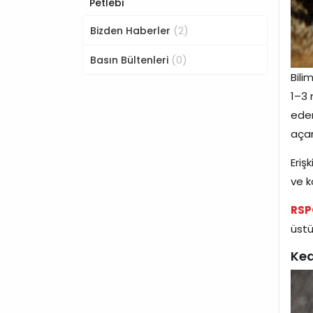
Petlebi
(2)
Bizden Haberler
(0)
Basın Bültenleri
Bili
1–3 
eder
açar
Eriş
ve k
RSP
üstü
Ked