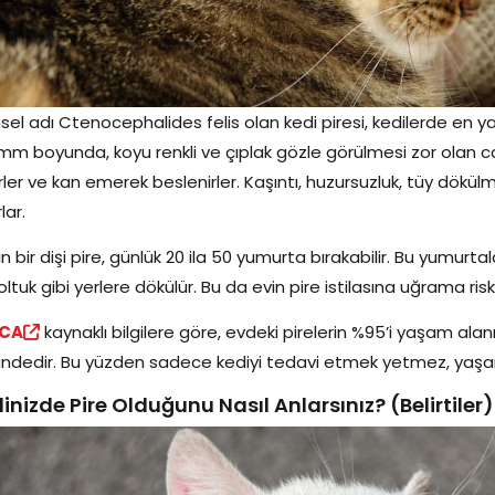
msel adı Ctenocephalides felis olan kedi piresi, kedilerde en ya
mm boyunda, koyu renkli ve çıplak gözle görülmesi zor olan can
ler ve kan emerek beslenirler. Kaşıntı, huzursuzluk, tüy dökülmesi 
lar.
kin bir dişi pire, günlük 20 ila 50 yumurta bırakabilir. Bu yumur
oltuk gibi yerlere dökülür. Bu da evin pire istilasına uğrama riskin
CA
kaynaklı bilgilere göre, evdeki pirelerin %95’i yaşam ala
ndedir. Bu yüzden sadece kediyi tedavi etmek yetmez, yaşam
inizde Pire Olduğunu Nasıl Anlarsınız? (Belirtiler)