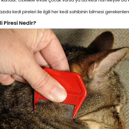
azıda kedi pireleri ile ilgili her kedi sahibinin bilmesi gerekenle
i Piresi Nedir?