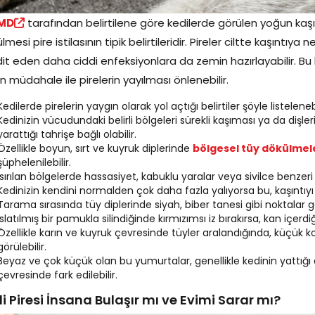
MD
tarafından belirtilene göre kedilerde görülen yoğun kaşın
lmesi pire istilasının tipik belirtileridir. Pireler ciltte kaşıntıya
it eden daha ciddi enfeksiyonlara da zemin hazırlayabilir. Bu b
n müdahale ile pirelerin yayılması önlenebilir.
Kedilerde pirelerin yaygın olarak yol açtığı belirtiler şöyle listelenebi
Kedinizin vücudundaki belirli bölgeleri sürekli kaşıması ya da dişleri
yarattığı tahrişe bağlı olabilir.
Özellikle boyun, sırt ve kuyruk diplerinde
bölgesel tüy dökülmel
şüphelenilebilir.
Isırılan bölgelerde hassasiyet, kabuklu yaralar veya sivilce benzeri k
Kedinizin kendini normalden çok daha fazla yalıyorsa bu, kaşıntıyı 
Tarama sırasında tüy diplerinde siyah, biber tanesi gibi noktalar gö
Islatılmış bir pamukla silindiğinde kırmızımsı iz bırakırsa, kan içerdi
Özellikle karın ve kuyruk çevresinde tüyler aralandığında, küçük koy
görülebilir.
Beyaz ve çok küçük olan bu yumurtalar, genellikle kedinin yattığı a
çevresinde fark edilebilir.
i Piresi İnsana Bulaşır mı ve Evimi Sarar mı?