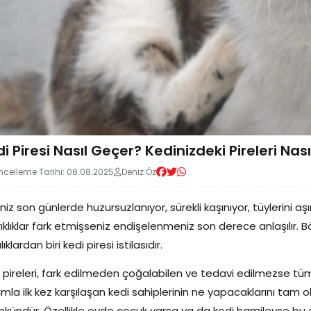
i Piresi Nasıl Geçer? Kedinizdeki Pireleri Nası
celleme Tarihi: 08.08.2025
Deniz Öz
niz son günlerde huzursuzlanıyor, sürekli kaşınıyor, tüylerini a
rıklıklar fark etmişseniz endişelenmeniz son derece anlaşılır. B
lıklardan biri kedi piresi istilasıdır.
 pireleri, fark edilmeden çoğalabilen ve tedavi edilmezse tüm 
mla ilk kez karşılaşan kedi sahiplerinin ne yapacaklarını tam
ündür. Özellikle evde çocuk varsa ya da kedi hamileyse bu e