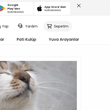
Google
App Store'dan
Play'den
İNDİREBİLİRSİNİZ
İNDİREBİLİRSİNİZ
iş Yap
Sepetim
Yardım
ar
Pati Kulüp
Yuva Arayanlar