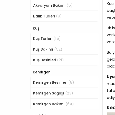
Kusm
(5)
Akvaryum Bakımı
başl
(9)
Balık Türleri
vete
Bir 
Kuş
veri
(15)
Kuş Türleri
vete
(52)
Kuş Bakımı
Bu y
geld
(21)
Kuş Besinleri
alac
Kemirgen
Uya
(8)
Kemirgen Besinleri
muay
tuta
(23)
Kemirgen Sağlığı
ediy
(64)
Kemirgen Bakımı
Ke