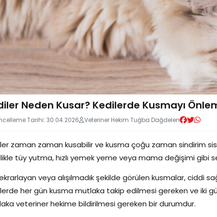
diler Neden Kusar? Kedilerde Kusmayı Önle
celleme Tarihi: 30.04.2026
Veteriner Hekim Tuğba Dağdelen
ler zaman zaman kusabilir ve kusma çoğu zaman sindirim sistem
likle tüy yutma, hızlı yemek yeme veya mama değişimi gibi s
tekrarlayan veya alışılmadık şekilde görülen kusmalar, ciddi sağl
lerde her gün kusma mutlaka takip edilmesi gereken ve iki g
aka veteriner hekime bildirilmesi gereken bir durumdur.