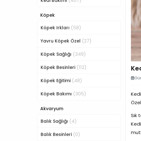
(407)
Kedi Bakımı
Köpek
(58)
Köpek Irkları
(27)
Yavru Köpek Özel
(349)
Köpek Sağlığı
(112)
Ke
Köpek Besinleri
Gün
(48)
Köpek Eğitimi
(305)
Köpek Bakımı
Kedi
Özel
Akvaryum
Sık 
(4)
Balık Sağlığı
Kedi
mutl
(0)
Balık Besinleri