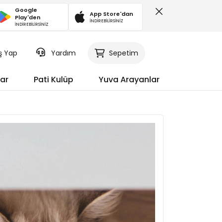
Google
App Store'dan
Play'den
İNDİREBİLİRSİNİZ
İNDİREBİLİRSİNİZ
iş Yap
Sepetim
Yardım
ar
Pati Kulüp
Yuva Arayanlar