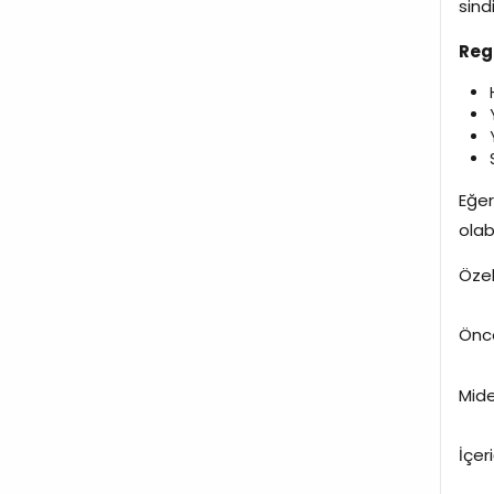
sind
Reg
Eğer
olab
Özel
Önce
Mide
İçeri