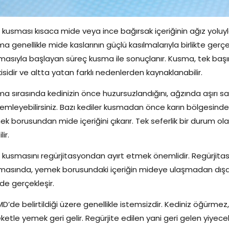
 kusması kısaca mide veya ince bağırsak içeriğinin ağız yoluyla
a genellikle mide kaslarının güçlü kasılmalarıyla birlikte gerç
asıyla başlayan süreç kusma ile sonuçlanır. Kusma, tek başına
isidir ve altta yatan farklı nedenlerden kaynaklanabilir.
a sırasında kedinizin önce huzursuzlandığını, ağzında aşırı sa
emleyebilirsiniz. Bazı kediler kusmadan önce karın bölgesind
k borusundan mide içeriğini çıkarır. Tek seferlik bir durum olabi
lir.
 kusmasını regürjitasyondan ayırt etmek önemlidir. Regürjitas
asında, yemek borusundaki içeriğin mideye ulaşmadan dışarı a
lde gerçekleşir.
D’de belirtildiği üzere genellikle istemsizdir. Kediniz öğürmez,
ketle yemek geri gelir. Regürjite edilen yani geri gelen yiyec