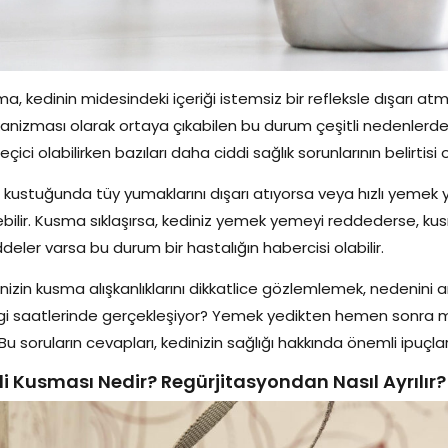
a, kedinin midesindeki içeriği istemsiz bir refleksle dışarı at
nizması olarak ortaya çıkabilen bu durum çeşitli nedenlerden 
eçici olabilirken bazıları daha ciddi sağlık sorunlarının belirtisi ol
 kustuğunda tüy yumaklarını dışarı atıyorsa veya hızlı yemek 
ebilir. Kusma sıklaşırsa, kediniz yemek yemeyi reddederse, k
eler varsa bu durum bir hastalığın habercisi olabilir.
nizin kusma alışkanlıklarını dikkatlice gözlemlemek, nedenin
i saatlerinde gerçekleşiyor? Yemek yedikten hemen sonra mı 
Bu soruların cevapları, kedinizin sağlığı hakkında önemli ipuçları
i Kusması Nedir? Regürjitasyondan Nasıl Ayrılır?