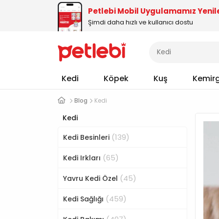
Petlebi Mobil Uygulamamız Yenil
Şimdi daha hızlı ve kullanıcı dostu
Kedi
Köpek
Kuş
Kemir
Blog
Kedi
Kedi
(139)
Kedi Besinleri
(65)
Kedi Irkları
(45)
Yavru Kedi Özel
(459)
Kedi Sağlığı