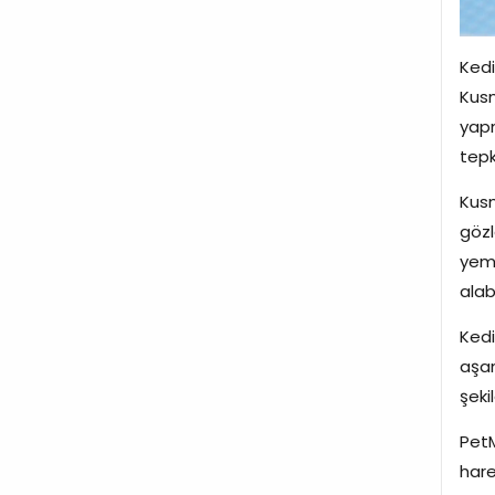
Kedi
Kusm
yapm
tepk
Kusm
gözl
yeme
alabi
Kedi
aşam
şeki
PetM
hare