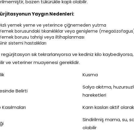
irilmemiştir, bazen tükürükle kaplı olabilir.
ürjitasyonun Yaygın Nedenleri:
Hızlı yemek yeme ve yeterince çiğnemeden yutma
Yemek borusundaki tıkanıklıklar veya genişleme (megaözofagus
Yemek borusu tahrişi veya iltihaplanması
Sinir sistemi hastalıkları
 regürjitasyon sık tekrarlanıyorsa ve kediniz kilo kaybediyorsa, y
ilir ve veteriner muayenesi gereklidir.
lik
Kusma
Salya akıtma, huzursuz
sinde Belirti
hareketleri
 Kasılmaları
Karın kasları aktif olarak 
Sindirilmiş mama, su, sa
ği
olabilir