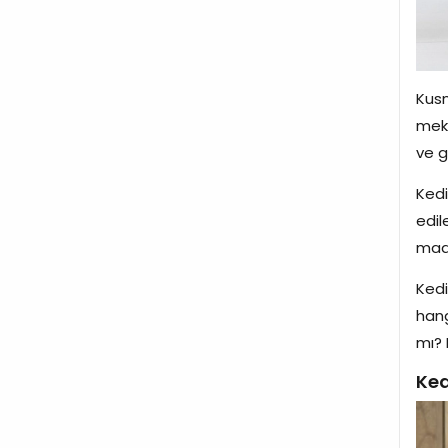
Kusm
meka
ve g
Kedi
edil
madd
Kedi
hang
mı? 
Ked