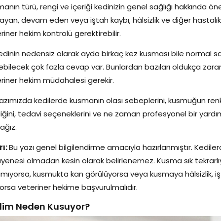
anın türü, rengi ve içeriği kedinizin genel sağlığı hakkında önem
ayan, devam eden veya iştah kaybı, hâlsizlik ve diğer hastalık b
riner hekim kontrolü gerektirebilir.
kedinin nedensiz olarak ayda birkaç kez kusması bile normal sa
lebilecek çok fazla cevap var. Bunlardan bazıları oldukça zar
riner hekim müdahalesi gerekir.
azımızda kedilerde kusmanın olası sebeplerini, kusmuğun ren
iğini, tedavi seçeneklerini ve ne zaman profesyonel bir yardım
ağız.
rı:
Bu yazı genel bilgilendirme amacıyla hazırlanmıştır. Kedil
enesi olmadan kesin olarak belirlenemez. Kusma sık tekrarlıyo
mıyorsa, kusmukta kan görülüyorsa veya kusmaya hâlsizlik, iştahs
orsa veteriner hekime başvurulmalıdır.
dim Neden Kusuyor?