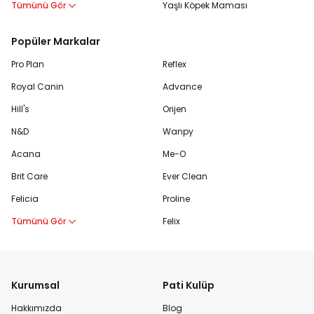
Tümünü Gör
Yaşlı Köpek Maması
Popüler Markalar
Pro Plan
Reflex
Royal Canin
Advance
Hill's
Orijen
N&D
Wanpy
Acana
Me-O
Brit Care
Ever Clean
Felicia
Proline
Tümünü Gör
Felix
Kurumsal
Pati Kulüp
Hakkımızda
Blog