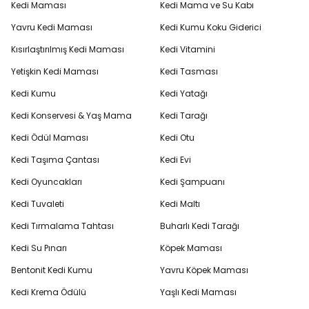
Kedi Maması
Kedi Mama ve Su Kabı
Yavru Kedi Maması
Kedi Kumu Koku Giderici
Kısırlaştırılmış Kedi Maması
Kedi Vitamini
Yetişkin Kedi Maması
Kedi Tasması
Kedi Kumu
Kedi Yatağı
Kedi Konservesi & Yaş Mama
Kedi Tarağı
Kedi Ödül Maması
Kedi Otu
Kedi Taşıma Çantası
Kedi Evi
Kedi Oyuncakları
Kedi Şampuanı
Kedi Tuvaleti
Kedi Maltı
Kedi Tırmalama Tahtası
Buharlı Kedi Tarağı
Kedi Su Pınarı
Köpek Maması
Bentonit Kedi Kumu
Yavru Köpek Maması
Kedi Krema Ödülü
Yaşlı Kedi Maması