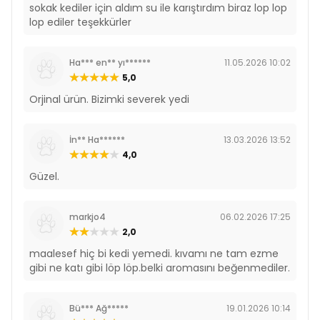
sokak kediler için aldım su ile karıştırdım biraz lop lop
lop ediler teşekkürler
Ha*** en** yı******
11.05.2026 10:02
5,0
Orjinal ürün. Bizimki severek yedi
İn** Ha******
13.03.2026 13:52
4,0
Güzel.
markjo4
06.02.2026 17:25
2,0
maalesef hiç bi kedi yemedi. kıvamı ne tam ezme
gibi ne katı gibi löp löp.belki aromasını beğenmediler.
Bü*** Ağ*****
19.01.2026 10:14