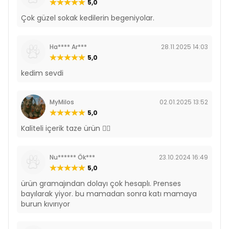
5,0
Çok güzel sokak kedilerin begeniyolar.
Ha**** Ar***
28.11.2025 14:03
5,0
kedim sevdi
MyMilos
02.01.2025 13:52
5,0
Kaliteli içerik taze ürün 👍🏻
Nu****** Ök***
23.10.2024 16:49
5,0
ürün gramajından dolayı çok hesaplı. Prenses
bayılarak yiyor. bu mamadan sonra katı mamaya
burun kıvırıyor