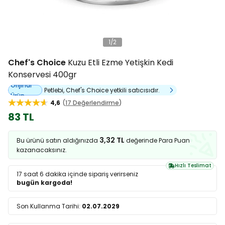
1
/
2
Chef's Choice
Kuzu Etli Ezme Yetişkin Kedi
Konservesi 400gr
Orijinal
Petlebi, Chef's Choice yetkili satıcısıdır.
Ürün
4,6
17 Değerlendirme
83 TL
3,32 TL
Bu ürünü satın aldığınızda
değerinde Para Puan
kazanacaksınız.
Hızlı Teslimat
17 saat 6 dakika
içinde sipariş verirseniz
bugün kargoda!
Son Kullanma Tarihi:
02.07.2029