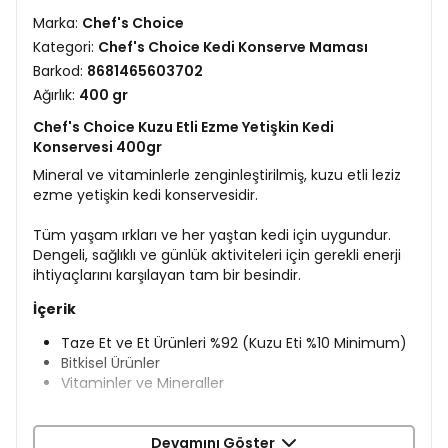
Marka:
Chef's Choice
Kategori:
Chef's Choice Kedi Konserve Maması
Barkod:
8681465603702
Ağırlık:
400 gr
Chef's Choice Kuzu Etli Ezme Yetişkin Kedi
Konservesi 400gr
Mineral ve vitaminlerle zenginleştirilmiş, kuzu etli leziz
ezme yetişkin kedi konservesidir.
Tüm yaşam ırkları ve her yaştan kedi için uygundur.
Dengeli, sağlıklı ve günlük aktiviteleri için gerekli enerji
ihtiyaçlarını karşılayan tam bir besindir.
İçerik
Taze Et ve Et Ürünleri %92 (Kuzu Eti %10 Minimum)
Bitkisel Ürünler
Vitaminler ve Mineraller
Analiz Raporu
Devamını Göster