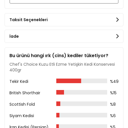
Protein %8
Yağ %5
Ham Kül %2
Ham Lif %0,2
Taksit Seçenekleri
Nem %82
Oda sıcaklığında servis ediniz.
İade
Açtıktan sonra buzdolabında saklayınız. Su kabında
daima taze su bulundurunuz.
Bu ürünü hangi ırk (cins) kediler tüketiyor?
Chef's Choice Kuzu Etli Ezme Yetişkin Kedi Konservesi
400gr
Tekir Kedi
%49
British Shorthair
%15
Scottish Fold
%8
Siyam Kedisi
%6
İran Kedisi (Persian)
%5