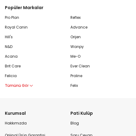
Popüler Markalar
Pro Plan
Reflex
Royal Canin
Advance
Hill's
Orijen
N&D
Wanpy
Acana
Me-O
Brit Care
Ever Clean
Felicia
Proline
Tümünü Gör
Felix
Kurumsal
Pati Kulüp
Hakkımızda
Blog
Orijinal Ürün Garantisi
Soru Cevap