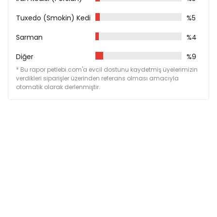
Tuxedo (Smokin) Kedi
%5
Sarman
%4
Diğer
%9
* Bu rapor petlebi.com'a evcil dostunu kaydetmiş üyelerimizin
verdikleri siparişler üzerinden referans olması amacıyla
otomatik olarak derlenmiştir.