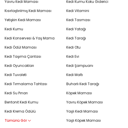
Yavru Kedi Maması
Kedi Kumu Koku Giderici
Kısırlaştırılmış Kedi Maması
Kedi Vitamini
Yetişkin Kedi Maması
Kedi Tasması
Kedi Kumu
Kedi Yatağı
Kedi Konservesi & Yaş Mama
Kedi Tarağı
Kedi Ödül Maması
Kedi Otu
Kedi Taşıma Çantası
Kedi Evi
Kedi Oyuncakları
Kedi Şampuanı
Kedi Tuvaleti
Kedi Maltı
Kedi Tırmalama Tahtası
Buharlı Kedi Tarağı
Kedi Su Pınarı
Köpek Maması
Bentonit Kedi Kumu
Yavru Köpek Maması
Kedi Krema Ödülü
Yaşlı Kedi Maması
Tümünü Gör
Yaşlı Köpek Maması