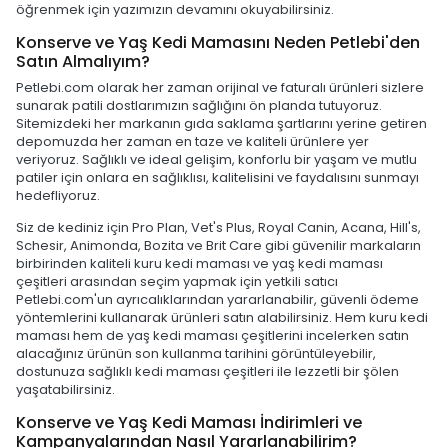
öğrenmek için yazımızın devamını okuyabilirsiniz.
Konserve ve Yaş Kedi Mamasını Neden Petlebi'den
Satın Almalıyım?
Petlebi.com olarak her zaman orijinal ve faturalı ürünleri sizlere
sunarak patili dostlarımızın sağlığını ön planda tutuyoruz.
Sitemizdeki her markanın gıda saklama şartlarını yerine getiren
depomuzda her zaman en taze ve kaliteli ürünlere yer
veriyoruz. Sağlıklı ve ideal gelişim, konforlu bir yaşam ve mutlu
patiler için onlara en sağlıklısı, kalitelisini ve faydalısını sunmayı
hedefliyoruz.
Siz de kediniz için Pro Plan, Vet's Plus, Royal Canin, Acana, Hill's,
Schesir, Animonda, Bozita ve Brit Care gibi güvenilir markaların
birbirinden kaliteli kuru kedi maması ve yaş kedi maması
çeşitleri arasından seçim yapmak için yetkili satıcı
Petlebi.com'un ayrıcalıklarından yararlanabilir, güvenli ödeme
yöntemlerini kullanarak ürünleri satın alabilirsiniz. Hem kuru kedi
maması hem de yaş kedi maması çeşitlerini incelerken satın
alacağınız ürünün son kullanma tarihini görüntüleyebilir,
dostunuza sağlıklı kedi maması çeşitleri ile lezzetli bir şölen
yaşatabilirsiniz.
Konserve ve Yaş Kedi Maması İndirimleri ve
Kampanyalarından Nasıl Yararlanabilirim?