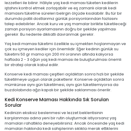
lezzetleri ile bilinir. Hâliyle yaş kedi maması tüketen kedilerin
iştahını kontrol etmek zorlaşabilir ve eş zamanlı olarak kedi
mamasını tüketme süreleri belirgin ölçüde kısalabilir. Bu tür bir
durumda patili dostlarımız günlük porsiyonlarından fazlasını
talep edebilirler. Ancak kuru ve yaş mamalar birlikte tüketileceği
zaman porsiyon ayarlamasının doğru bir şekilde yapılması
gerekir. Bu nedenle dikkatli davranmak gerekir.
Yaş kedi maması tüketimi özellikle su içmekten hoşlanmayan ve
çok su içmeyen kediler için önemlidir. Eğer kedinin günlük su
tüketimi 50 gr mama için 200 ml oranının altında kalıyorsa
haftada 2 - 3 öğün yaş kedi maması ile buluşturulması önemli
bir strateji olarak kabul edilir.
Konserve kedi maması çeşitleri açıldıktan sonra hızlı bir şekilde
tüketilmeye uygun olarak paketlenir. Konserve açıldıktan sonra
mümkünse aynı gün tüketilmesi, aynı gün tüketilemiyorsa da
buzdolabında ağzı kapalı bir şekilde saklanması önerilir.
Kedi Konserve Maması Hakkında Sık Sorulan
Sorular
Kedinizin eksiksiz beslenmesi ve lezzet beklentisinin
karşılanması adına yeni bir rutin oluşturmak istiyorsanız yaş
mamaları rahatlıkla deneyebilirsiniz. Ancak öncesinde yaş kedi
mamaları hakkında kedi sahiplerinin sıklıkla merak ettiklerini