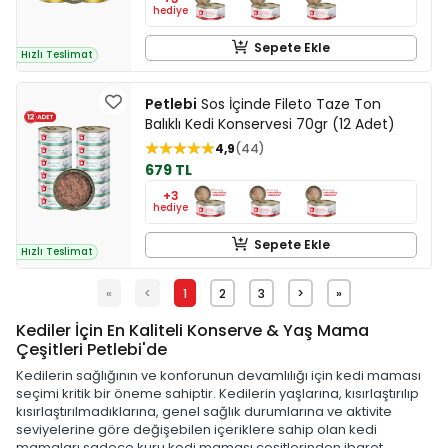
hediye
Sepete Ekle
Hızlı Teslimat
Petlebi
Sos İçinde Fileto Taze Ton
Balıklı Kedi Konservesi 70gr (12 Adet)
4,9
44
679 TL
+3
hediye
Sepete Ekle
Hızlı Teslimat
«
<
1
2
3
>
»
Kediler İçin En Kaliteli Konserve & Yaş Mama
Çeşitleri Petlebi'de
Kedilerin sağlığının ve konforunun devamlılığı için kedi maması
seçimi kritik bir öneme sahiptir. Kedilerin yaşlarına, kısırlaştırılıp
kısırlaştırılmadıklarına, genel sağlık durumlarına ve aktivite
seviyelerine göre değişebilen içeriklere sahip olan kedi
mamaları sadece kuru kedi maması çeşitlerinden ibaret