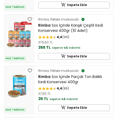
Sepete Ekle
Hızlı Teslimat
Rimba, Petlebi markasıdır.
Rimba
Sos İçinde Karışık Çeşitli Kedi
Konservesi 400gr (10 Adet)
4,4
99
375,50 TL
355 TL
Sepette
%5
indirimli
Sepete Ekle
Hızlı Teslimat
Rimba, Petlebi markasıdır.
Rimba
Sos İçinde Parçalı Ton Balıklı
Kedi Konservesi 400gr
4,4
86
37,55 TL
35 TL
Sepette
%5
indirimli
Sepete Ekle
Hızlı Teslimat