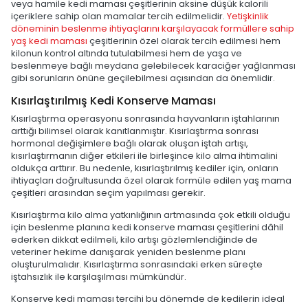
veya hamile kedi maması çeşitlerinin aksine düşük kalorili
içeriklere sahip olan mamalar tercih edilmelidir.
Yetişkinlik
döneminin beslenme ihtiyaçlarını karşılayacak formüllere sahip
yaş kedi maması
çeşitlerinin özel olarak tercih edilmesi hem
kilonun kontrol altında tutulabilmesi hem de yaşa ve
beslenmeye bağlı meydana gelebilecek karaciğer yağlanması
gibi sorunların önüne geçilebilmesi açısından da önemlidir.
Kısırlaştırılmış Kedi Konserve Maması
Kısırlaştırma operasyonu sonrasında hayvanların iştahlarının
arttığı bilimsel olarak kanıtlanmıştır. Kısırlaştırma sonrası
hormonal değişimlere bağlı olarak oluşan iştah artışı,
kısırlaştırmanın diğer etkileri ile birleşince kilo alma ihtimalini
oldukça arttırır. Bu nedenle, kısırlaştırılmış kediler için, onların
ihtiyaçları doğrultusunda özel olarak formüle edilen yaş mama
çeşitleri arasından seçim yapılması gerekir.
Kısırlaştırma kilo alma yatkınlığının artmasında çok etkili olduğu
için beslenme planına kedi konserve maması çeşitlerini dâhil
ederken dikkat edilmeli, kilo artışı gözlemlendiğinde de
veteriner hekime danışarak yeniden beslenme planı
oluşturulmalıdır. Kısırlaştırma sonrasındaki erken süreçte
iştahsızlık ile karşılaşılması mümkündür.
Konserve kedi maması tercihi bu dönemde de kedilerin ideal