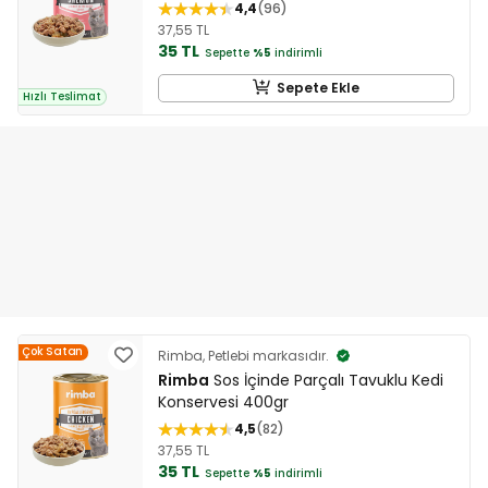
4,4
96
37,55 TL
35 TL
Sepette
%5
indirimli
Sepete Ekle
Hızlı Teslimat
Çok Satan
Rimba, Petlebi markasıdır.
Rimba
Sos İçinde Parçalı Tavuklu Kedi
Konservesi 400gr
4,5
82
37,55 TL
35 TL
Sepette
%5
indirimli