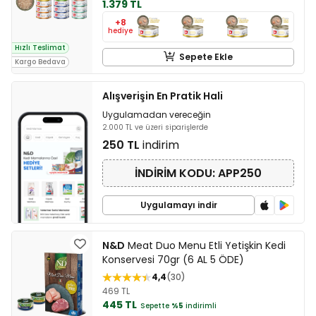
1.379 TL
+8
hediye
Hızlı Teslimat
Sepete Ekle
Kargo Bedava
Alışverişin En Pratik Hali
Uygulamadan vereceğin
2.000 TL ve üzeri siparişlerde
250 TL
indirim
İNDİRİM KODU: APP250
Uygulamayı indir
N&D
Meat Duo Menu Etli Yetişkin Kedi
Konservesi 70gr (6 AL 5 ÖDE)
4,4
30
469 TL
445 TL
Sepette
%5
indirimli