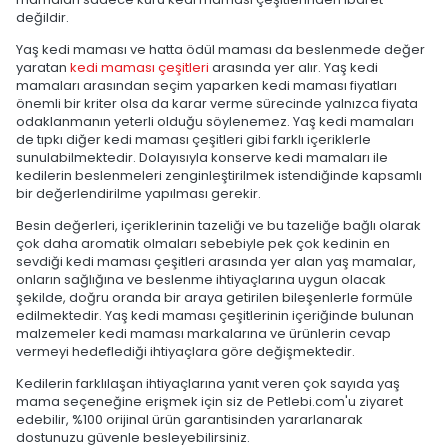
değildir.
Yaş kedi maması ve hatta ödül maması da beslenmede değer
yaratan
kedi maması çeşitleri
arasında yer alır. Yaş kedi
mamaları arasından seçim yaparken kedi maması fiyatları
önemli bir kriter olsa da karar verme sürecinde yalnızca fiyata
odaklanmanın yeterli olduğu söylenemez. Yaş kedi mamaları
de tıpkı diğer kedi maması çeşitleri gibi farklı içeriklerle
sunulabilmektedir. Dolayısıyla konserve kedi mamaları ile
kedilerin beslenmeleri zenginleştirilmek istendiğinde kapsamlı
bir değerlendirilme yapılması gerekir.
Besin değerleri, içeriklerinin tazeliği ve bu tazeliğe bağlı olarak
çok daha aromatik olmaları sebebiyle pek çok kedinin en
sevdiği kedi maması çeşitleri arasında yer alan yaş mamalar,
onların sağlığına ve beslenme ihtiyaçlarına uygun olacak
şekilde, doğru oranda bir araya getirilen bileşenlerle formüle
edilmektedir. Yaş kedi maması çeşitlerinin içeriğinde bulunan
malzemeler kedi maması markalarına ve ürünlerin cevap
vermeyi hedeflediği ihtiyaçlara göre değişmektedir.
Kedilerin farklılaşan ihtiyaçlarına yanıt veren çok sayıda yaş
mama seçeneğine erişmek için siz de Petlebi.com'u ziyaret
edebilir, %100 orijinal ürün garantisinden yararlanarak
dostunuzu güvenle besleyebilirsiniz.