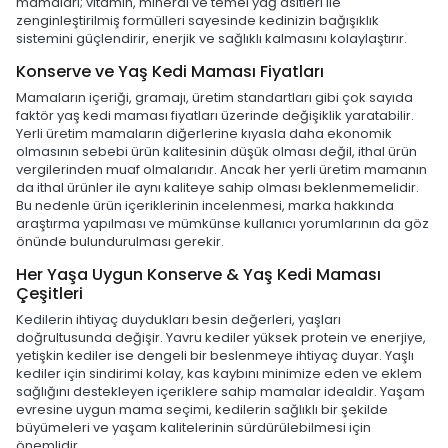
mamaları; vitamin, mineral ve temel yağ asitleri ile
zenginleştirilmiş formülleri sayesinde kedinizin bağışıklık
sistemini güçlendirir, enerjik ve sağlıklı kalmasını kolaylaştırır.
Konserve ve Yaş Kedi Maması Fiyatları
Mamaların içeriği, gramajı, üretim standartları gibi çok sayıda
faktör yaş kedi maması fiyatları üzerinde değişiklik yaratabilir.
Yerli üretim mamaların diğerlerine kıyasla daha ekonomik
olmasının sebebi ürün kalitesinin düşük olması değil, ithal ürün
vergilerinden muaf olmalarıdır. Ancak her yerli üretim mamanın
da ithal ürünler ile aynı kaliteye sahip olması beklenmemelidir.
Bu nedenle ürün içeriklerinin incelenmesi, marka hakkında
araştırma yapılması ve mümkünse kullanıcı yorumlarının da göz
önünde bulundurulması gerekir.
Her Yaşa Uygun Konserve & Yaş Kedi Maması
Çeşitleri
Kedilerin ihtiyaç duydukları besin değerleri, yaşları
doğrultusunda değişir. Yavru kediler yüksek protein ve enerjiye,
yetişkin kediler ise dengeli bir beslenmeye ihtiyaç duyar. Yaşlı
kediler için sindirimi kolay, kas kaybını minimize eden ve eklem
sağlığını destekleyen içeriklere sahip mamalar idealdir. Yaşam
evresine uygun mama seçimi, kedilerin sağlıklı bir şekilde
büyümeleri ve yaşam kalitelerinin sürdürülebilmesi için
önemlidir.