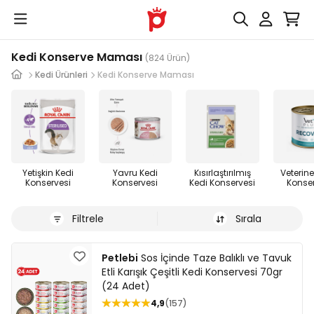
Kedi Konserve Maması
(824 Ürün)
Kedi Ürünleri
Kedi Konserve Maması
Yetişkin Kedi
Yavru Kedi
Kısırlaştırılmış
Veterine
Konservesi
Konservesi
Kedi Konservesi
Konse
Filtrele
Sırala
Petlebi
Sos İçinde Taze Balıklı ve Tavuk
Etli Karışık Çeşitli Kedi Konservesi 70gr
(24 Adet)
4,9
157