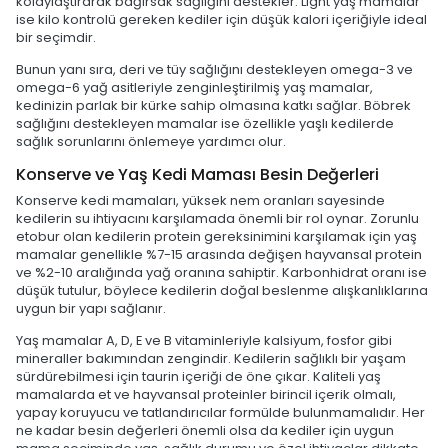
kolaylaştırarak bağırsak sağlığını destekler. Light yaş mamalar
ise kilo kontrolü gereken kediler için düşük kalori içeriğiyle ideal
bir seçimdir.
Bunun yanı sıra, deri ve tüy sağlığını destekleyen omega-3 ve
omega-6 yağ asitleriyle zenginleştirilmiş yaş mamalar,
kedinizin parlak bir kürke sahip olmasına katkı sağlar. Böbrek
sağlığını destekleyen mamalar ise özellikle yaşlı kedilerde
sağlık sorunlarını önlemeye yardımcı olur.
Konserve ve Yaş Kedi Maması Besin Değerleri
Konserve kedi mamaları, yüksek nem oranları sayesinde
kedilerin su ihtiyacını karşılamada önemli bir rol oynar. Zorunlu
etobur olan kedilerin protein gereksinimini karşılamak için yaş
mamalar genellikle %7-15 arasında değişen hayvansal protein
ve %2-10 aralığında yağ oranına sahiptir. Karbonhidrat oranı ise
düşük tutulur, böylece kedilerin doğal beslenme alışkanlıklarına
uygun bir yapı sağlanır.
Yaş mamalar A, D, E ve B vitaminleriyle kalsiyum, fosfor gibi
mineraller bakımından zengindir. Kedilerin sağlıklı bir yaşam
sürdürebilmesi için taurin içeriği de öne çıkar. Kaliteli yaş
mamalarda et ve hayvansal proteinler birincil içerik olmalı,
yapay koruyucu ve tatlandırıcılar formülde bulunmamalıdır. Her
ne kadar besin değerleri önemli olsa da kediler için uygun