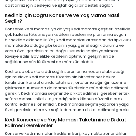
dostlarınız için besleyici ve iştah açıcı bir destek sağlar.
Kediniz İçin Doğru Konserve ve Yaş Mama Nasıl
Seçilir?
Konserve kedi maması ya da yaş kedi maması çeşitleri özellikle
çok fazla su tüketmeyen kedilerin beslenme planlarına uygun
bir şekilde eklenebilir. Yaş kedi mamaları arasından da tıpkı kuru
mamalarda olduğu gibi kedinin yaşı, genel sağlık durumu ve
varsa özel gereksinimleri doğrultusunda seçim yapılması
tavsiye edilir. Böylelikle kedilerin optimum gelişimleri de
sağlıklarının sürdürülmesi de mümkün olabilir.
Kedilerde obezite ciddi sağlık sorunlarına neden olabileceği
için mutlaka kedi maması tüketiminin bir veteriner hekim
tarafından kontrol altında tutulması, ortalama ağırlığın üzerine
çıkılması durumunda da mama tüketimine müdahale edilmesi
gerekir. Kedi maması seçiminde dikkat edilmesi gerekenler tek
sefere mahsus nitelik taşımadığından kilonun düzenli olarak
kontrol edilmesi önemlidir. Kedi maması seçimi yaparken yaşa,
özel gereksinimlere ve sağlık durumuna dikkat edilmesi gerekir.
Kedi Konserve ve Yaş Maması Tüketiminde Dikkat
Edilmesi Gerekenler
Konserve kedi mamaları kedilerin karşı koymakta zorlandıkları