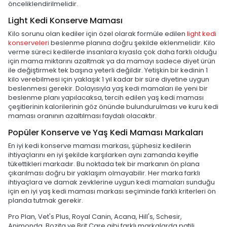
önceliklendirilmelidir.
Light Kedi Konserve Maması
Kilo sorunu olan kediler için özel olarak formüle edilen
light kedi
konserveleri
beslenme planına doğru şekilde eklenmelidir. Kilo
verme süreci kedilerde insanlara kıyasla çok daha farklı olduğu
için mama miktarını azaltmak ya da mamayı sadece diyet ürün
ile değiştirmek tek başına yeterli değildir. Yetişkin bir kedinin 1
kilo verebilmesi için yaklaşık 1 yıl kadar bir süre diyetine uygun
beslenmesi gerekir. Dolayısıyla yaş kedi mamaları ile yeni bir
beslenme planı yapılacaksa, tercih edilen yaş kedi maması
çeşitlerinin kalorilerinin göz önünde bulundurulması ve kuru kedi
maması oranının azaltılması faydalı olacaktır.
Popüler Konserve ve Yaş Kedi Maması Markaları
En iyi kedi konserve maması markası, şüphesiz kedilerin
ihtiyaçlarını en iyi şekilde karşılarken aynı zamanda keyifle
tükettikleri markadır. Bu noktada tek bir markanın ön plana
çıkarılması doğru bir yaklaşım olmayabilir. Her marka farklı
ihtiyaçlara ve damak zevklerine uygun kedi mamaları sunduğu
için en iyi yaş kedi maması markası seçiminde farklı kriterleri ön
planda tutmak gerekir.
Pro Plan, Vet's Plus, Royal Canin, Acana, Hill's, Schesir,
Animonda, Bozita ve Brit Care gibi farklı markalarda patili