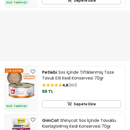
Sepete Ekle
Hızlı Teslimat
Çok Satan
Petlebi
Sos İçinde Tiftiklenmiş Taze
Tavuk Etli Kedi Konservesi 70gr
4,8
301
55 TL
Sepete Ekle
Hızlı Teslimat
GimCat
Shinycat Sos İçinde Tavuklu
Kısırlaştırılmış Kedi Konservesi 70gr