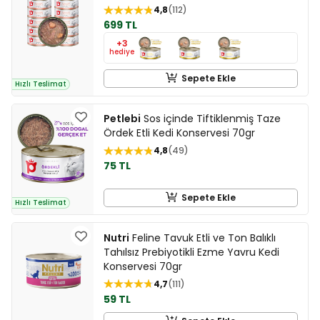
4,8
112
699 TL
+3
hediye
Sepete Ekle
Hızlı Teslimat
Petlebi
Sos içinde Tiftiklenmiş Taze
Ördek Etli Kedi Konservesi 70gr
4,8
49
75 TL
Sepete Ekle
Hızlı Teslimat
Nutri
Feline Tavuk Etli ve Ton Balıklı
Tahılsız Prebiyotikli Ezme Yavru Kedi
Konservesi 70gr
4,7
111
59 TL