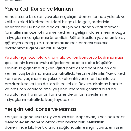
Yavru Kedi Konserve Maması
Anne sütünü bırakan yavruların gelişim dönemlerinde yüksek ve
kaliteli kalori tüketmeleri ideal bir şekilde gelişmelerinin
anahtarıdır. Bu nedenle yavrular için hazırlanan kedi maması
formüllerinin özel olması ve kedilerin gelişim dönemlerine özgü
ihtiyaçlarını karşılaması önemlidir. Sütten kesilen yavrunun kolay
çiğneyebileceği kedi mamaları ile beslenmesi dikkatle
planlanması gereken bir süreçtir.
Yavrular için özel olarak formüle edilen konserve kedi maması
çeşitlerinin tane boyutu diğerlerine oranla daha küçüktür.
Yavrunun çiğneme alışkanlığına göre ezme yani pouch adı
verilen yaş kedi maması da rahatlıkla tercih edilebilir. Yavru kedi
konserve yaş maması yüksek kalori ihtiyacı olan hamile ve
emziren kediler için de tercih edilebilir. Bazı markaların hamile
ve emziren kedilere özel yaş kedi maması çeşitleri olsa da
yavrular için hazırlanan formüller de onların beslenme
ihtiyaçlarını rahatlıkla karşılayacaktır.
Yetişkin Kedi Konserve Maması
Yetişkinlik genellikle 12 ay ve sonrasını kapsayan, 7 yaşına kadar
devam eden dönem olarak tanımlanabilir. Yetişkinlik
döneminde kilo kontrolünün sağlanabilmesi için yavru, emziren