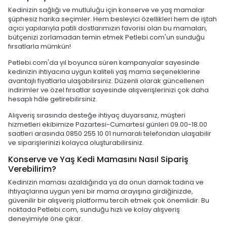
Kedinizin sağlığı ve mutluluğu için konserve ve yaş mamalar
şüphesiz harika seçimler. Hem besleyici özellikleri hem de iştah
açıcı yapılarıyla patili dostlarımızın favorisi olan bu mamaları,
bütçenizi zorlamadan temin etmek Petlebi.com'un sunduğu
fırsatlarla mümkün!
Petlebi.com'da yıl boyunca süren kampanyalar sayesinde
kedinizin ihtiyacına uygun kaliteli yaş mama seçeneklerine
avantajlı fiyatlarla ulaşabilirsiniz. Düzenli olarak güncellenen
indirimler ve özel fırsatlar sayesinde alışverişlerinizi çok daha
hesaplı hâle getirebilirsiniz.
Alışveriş sırasında desteğe ihtiyaç duyarsanız, müşteri
hizmetleri ekibimize Pazartesi-Cumartesi günleri 09.00-18.00
saatleri arasında 0850 255 10 01 numaralı telefondan ulaşabilir
ve siparişlerinizi kolayca oluşturabilirsiniz.
Konserve ve Yaş Kedi Mamasını Nasıl Sipariş
Verebilirim?
Kedinizin maması azaldığında ya da onun damak tadına ve
ihtiyaçlarına uygun yeni bir mama arayışına girdiğinizde,
güvenilir bir alışveriş platformu tercih etmek çok önemlidir. Bu
noktada Petlebi.com, sunduğu hızlı ve kolay alışveriş
deneyimiyle öne çıkar.