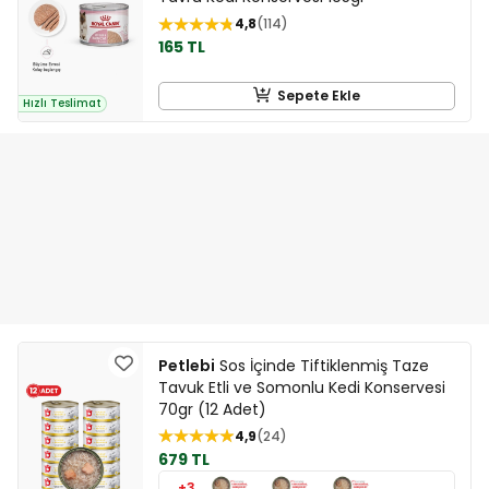
4,8
114
165 TL
Sepete Ekle
Hızlı Teslimat
Petlebi
Sos İçinde Tiftiklenmiş Taze
Tavuk Etli ve Somonlu Kedi Konservesi
70gr (12 Adet)
4,9
24
679 TL
+3