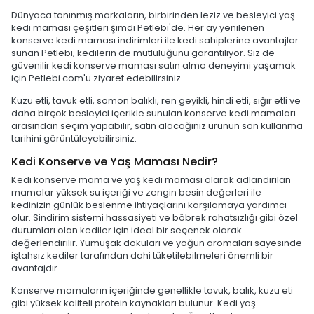
Dünyaca tanınmış markaların, birbirinden leziz ve besleyici yaş
kedi maması çeşitleri şimdi Petlebi'de. Her ay yenilenen
konserve kedi maması indirimleri ile kedi sahiplerine avantajlar
sunan Petlebi, kedilerin de mutluluğunu garantiliyor. Siz de
güvenilir kedi konserve maması satın alma deneyimi yaşamak
için Petlebi.com'u ziyaret edebilirsiniz.
Kuzu etli, tavuk etli, somon balıklı, ren geyikli, hindi etli, sığır etli ve
daha birçok besleyici içerikle sunulan konserve kedi mamaları
arasından seçim yapabilir, satın alacağınız ürünün son kullanma
tarihini görüntüleyebilirsiniz.
Kedi Konserve ve Yaş Maması Nedir?
Kedi konserve mama ve yaş kedi maması olarak adlandırılan
mamalar yüksek su içeriği ve zengin besin değerleri ile
kedinizin günlük beslenme ihtiyaçlarını karşılamaya yardımcı
olur. Sindirim sistemi hassasiyeti ve böbrek rahatsızlığı gibi özel
durumları olan kediler için ideal bir seçenek olarak
değerlendirilir. Yumuşak dokuları ve yoğun aromaları sayesinde
iştahsız kediler tarafından dahi tüketilebilmeleri önemli bir
avantajdır.
Konserve mamaların içeriğinde genellikle tavuk, balık, kuzu eti
gibi yüksek kaliteli protein kaynakları bulunur. Kedi yaş