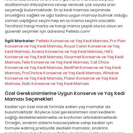
dostlarımızın ihtiyaçlarına cevap verecek çok sayıda ürün
seçeneği bulunmaktadır. En iyi kedi maması seçiminde
önceliğiniz sağlıklı ve ağız tadına uygun mamayı bulmak olduğu
zaman yaptığınız seçim hep en iyi mama seçimi olacaktır.
Tercihiniz hangi marka ve hangi mama çeşidi olursa olsun en
güvenilir seçimler için adresiniz Petlebi.com!
İlgili Markalar:
Petlebi Konserve ve Yaş Kedi Maması
,
Pro Plan
Konserve ve Yaş Kedi Maması
,
Royal Canin Konserve ve Yaş
Kedi Maması
,
Acana Konserve ve Yaş Kedi Maması
,
Hill's
Konserve ve Yaş Kedi Maması
,
Gourmet Konserve ve Yaş Kedi
Maması
,
Felix Konserve ve Yaş Kedi Maması
,
Cat Chow
Konserve ve Yaş Kedi Maması
,
BestPet Konserve ve Yaş Kedi
Maması
,
ProChoice Konserve ve Yaş Kedi Maması
,
Whiskas
Konserve ve Yaş Kedi Maması
,
Plaisir Konserve ve Yaş Kedi
Maması
,
Nutri Konserve ve Yaş Kedi Maması
Özel Gereksinimlerine Uygun Konserve ve Yaş Kedi
Maması Seçenekleri
Kediler için özel olarak formüle edilen yaş mamalar da
bulunmaktadır. Böylece özel gereksinimleri olan kedilerin
sağlığı desteklenebilmekte ve konforları artırılabilmektedir.
Örneğin, sindirim sistemi hassasiyetine sahip kediler için
formüle edilmiş prebiyotik destekli mamalar, sindirimi