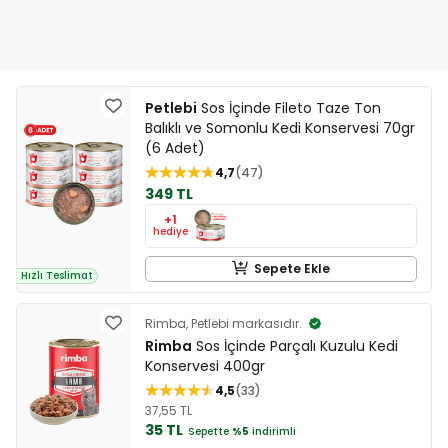
Petlebi
Sos İçinde Fileto Taze Ton
Balıklı ve Somonlu Kedi Konservesi 70gr
(6 Adet)
4,7
47
349 TL
+1
hediye
Sepete Ekle
Hızlı Teslimat
Rimba, Petlebi markasıdır.
Rimba
Sos İçinde Parçalı Kuzulu Kedi
Konservesi 400gr
4,5
33
37,55 TL
35 TL
Sepette
%5
indirimli