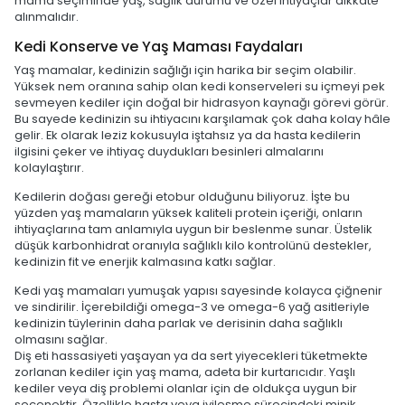
mama seçiminde yaş, sağlık durumu ve özel ihtiyaçlar dikkate
alınmalıdır.
Kedi Konserve ve Yaş Maması Faydaları
Yaş mamalar, kedinizin sağlığı için harika bir seçim olabilir.
Yüksek nem oranına sahip olan kedi konserveleri su içmeyi pek
sevmeyen kediler için doğal bir hidrasyon kaynağı görevi görür.
Bu sayede kedinizin su ihtiyacını karşılamak çok daha kolay hâle
gelir. Ek olarak leziz kokusuyla iştahsız ya da hasta kedilerin
ilgisini çeker ve ihtiyaç duydukları besinleri almalarını
kolaylaştırır.
Kedilerin doğası gereği etobur olduğunu biliyoruz. İşte bu
yüzden yaş mamaların yüksek kaliteli protein içeriği, onların
ihtiyaçlarına tam anlamıyla uygun bir beslenme sunar. Üstelik
düşük karbonhidrat oranıyla sağlıklı kilo kontrolünü destekler,
kedinizin fit ve enerjik kalmasına katkı sağlar.
Kedi yaş mamaları yumuşak yapısı sayesinde kolayca çiğnenir
ve sindirilir. İçerebildiği omega-3 ve omega-6 yağ asitleriyle
kedinizin tüylerinin daha parlak ve derisinin daha sağlıklı
olmasını sağlar.
Diş eti hassasiyeti yaşayan ya da sert yiyecekleri tüketmekte
zorlanan kediler için yaş mama, adeta bir kurtarıcıdır. Yaşlı
kediler veya diş problemi olanlar için de oldukça uygun bir
seçenektir. Özellikle hasta veya iyileşme sürecindeki minik