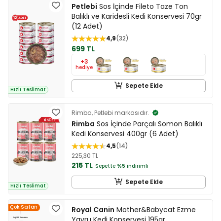
Petlebi
Sos İçinde Fileto Taze Ton
Balıklı ve Karidesli Kedi Konservesi 70gr
(12 Adet)
4,9
32
699 TL
+3
hediye
Sepete Ekle
Hızlı Teslimat
Rimba, Petlebi markasıdır.
Rimba
Sos İçinde Parçalı Somon Balıklı
Kedi Konservesi 400gr (6 Adet)
4,5
14
225,30 TL
215 TL
Sepette
%5
indirimli
Sepete Ekle
Hızlı Teslimat
Çok Satan
Royal Canin
Mother&Babycat Ezme
Yavru Kedi Konservesi 195gr