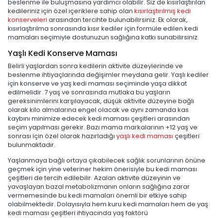
beslenme ile buluşmasına yardımcı olabilir. Siz de kısırlaştırılan
kedileriniz için özel içeriklere sahip olan
kısırlaştırılmış kedi
konserveleri
arasından tercihte bulunabilirsiniz. Ek olarak,
kısırlaştırılma sonrasında kısır kediler için formüle edilen kedi
mamaları seçimiyle dostunuzun sağlığına katkı sunabilirsiniz.
Yaşlı Kedi Konserve Maması
Belirli yaşlardan sonra kedilerin aktivite düzeylerinde ve
beslenme ihtiyaçlarında değişimler meydana gelir. Yaşlı kediler
için konserve ve yaş kedi maması seçiminde yaşa dikkat
edilmelidir. 7 yaş ve sonrasında mutlaka bu yaşların
gereksinimlerini karşılayacak, düşük aktivite düzeyine bağlı
olarak kilo almalarına engel olacak ve aynı zamanda kas
kaybını minimize edecek kedi maması çeşitleri arasından
seçim yapılması gerekir. Bazı mama markalarının +12 yaş ve
sonrası için özel olarak hazırladığı
yaşlı kedi maması
çeşitleri
bulunmaktadır.
Yaşlanmaya bağlı ortaya çıkabilecek sağlık sorunlarının önüne
geçmek için yine veteriner hekim önerisiyle bu kedi maması
çeşitleri de tercih edilebilir. Azalan aktivite düzeyinin ve
yavaşlayan bazal metabolizmanın onların sağlığına zarar
vermemesinde bu kedi mamaları önemli bir etkiye sahip
olabilmektedir. Dolayısıyla hem kuru kedi mamaları hem de yaş
kedi maması çeşitleri ihtiyacında yaş faktörü