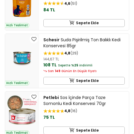
4,6
51
84 TL
Sepete Ekle
Hızlı Teslimat
Schesir
Suda Pişirilmiş Ton Balıklı Kedi
Konservesi 85gr
4,8
29
144,67 TL
108 TL
Sepette
%25
indirimli
Son
149
Günün En Düşük Fiyatı
Sepete Ekle
Hızlı Teslimat
Petlebi
Sos İçinde Parça Taze
Somonlu Kedi Konservesi 70gr
4,8
16
75 TL
Sepete Ekle
Hızlı Teslimat