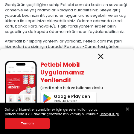
Geniş ürün çeşitliliğine sahip Petlebi.com'da kedinizin seveceği
konserve ve yaş mamaları kolayca bulabilirsiniz. Siteye giriş
yaparak kedinizin ihtiyacına en uygun ürünü seçebilir ve birkaç
tıklama ile sepetinize ekleyebilirsiniz. Ödeme adımında kredi
kartı, banka kartı, havale/EFT gibi farklı yöntemlerden birini
seçebilir ya da kapıda ödeme imkânından faydalanabilirsiniz.
Alternatif bir sipariş yöntemi arıyorsanız, Petlebi.com müşteri
hizmetleri de sizin için burada! Pazartesi-Cumartesi günleri
arasında 09.00-18.00 saatlerinde 0850 255 10 01 numaralı hattı
arayarak kolayca sipariş verebilirsiniz.
Petlebi Mobil
Onaylı Yem Deposu Sertifikasına sahip Petlebi.com'dan mama
Uygulamamız
alışverişlerinizi güvenle gerçekleştirebilir, platformun %100
orijinal ürün garantisi ile içiniz rahat bir şekilde kedinizin
Yenilendi!
beslenme ihtiyaçlarını karşılayabilirsiniz.
Şimdi daha hızlı ve kullanıcı dostu
Bir Kedi Günde Ne Kadar Yaş Mama Yemeli?
Google Play'den
Bir kedinin günlük yaş mama tüketimi; yaşına, kilosuna, aktivite
İNDİREBİLİRSİNİZ
seviyesine ve genel sağlık durumuna göre belirlenir. Örneğin, 3-
Daha iyi hizmetler sunabilmek için çerezler kullanıyoruz.
5 kg arasında olan yetişkin kedilerin günlük 200-300 gram yaş
App Store'dan
petlebi.com'u kullanarak çerezlere izin vermiş olursunuz.
Detaylı Bilgi
mama tüketmesi önerilir. Yavru kediler ise günde yaklaşık 100-
İNDİREBİLİRSİNİZ
150 gram yaş mama yemelidir. Aktivite seviyelerinin düşüklüğü
Tamam
nedeniyle yaşlı kedilerin porsiyonları biraz daha küçük tutulabilir.