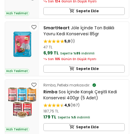
Son
124
Günün En Düşük Fiyatı
Sepete Ekle
Hızlı Teslimat
SmartHeart
Jöle İçinde Ton Balıklı
Yavru Kedi Konservesi 85gr
5,0
1
47 TL
6,99 TL
Sepette
%85
indirimli
Son
105
Günün En Düşük Fiyatı
Sepete Ekle
Hızlı Teslimat
Rimba, Petlebi markasıdır.
Rimba
Sos İçinde Karışık Çeşitli Kedi
Konservesi 400gr (5 Adet)
4,5
167
187,75 TL
179 TL
Sepette
%5
indirimli
Sepete Ekle
Hızlı Teslimat