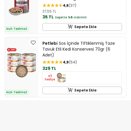
4,6
37
37,55 TL
35 TL
Sepette
%5
indirimli
Sepete Ekle
Hızlı Teslimat
Petlebi
Sos İçinde Tiftiklenmiş Taze
Tavuk Etli Kedi Konservesi 70gr (6
Adet)
4,9
54
329 TL
+1
hediye
Sepete Ekle
Hızlı Teslimat