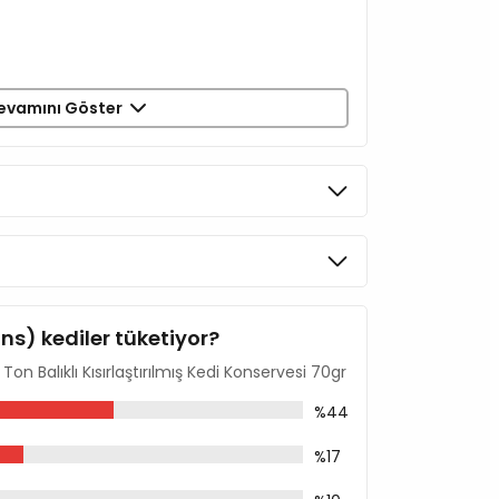
evamını Göster
ins) kediler tüketiyor?
n Balıklı Kısırlaştırılmış Kedi Konservesi 70gr
%44
%17