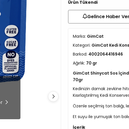
Ürün Tükendi
Gelince Haber Ve
Marka:
GimCat
Kategori:
GimCat Kedi Kon
Barkod:
4002064416946
Ağırlık:
70 gr
GimCat Shinycat Sos İçinde 
70gr
Kedinizin damak zevkine hit
!
Kısırlaştırılmış Kedi Konserve
ör
Özenle seçilmiş ton balığı, le
Et suyu ile yumuşak ton balığı
İçerik