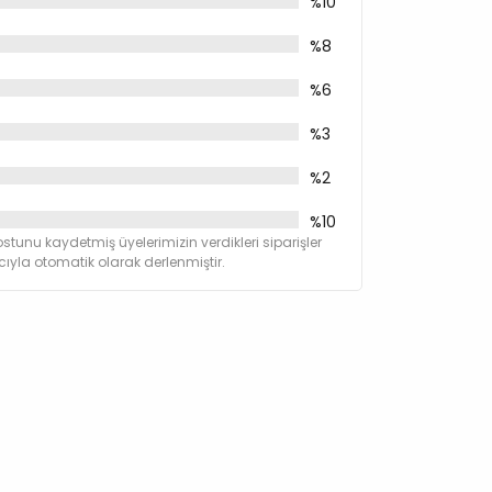
%10
%8
%6
%3
%2
%10
stunu kaydetmiş üyelerimizin verdikleri siparişler
yla otomatik olarak derlenmiştir.