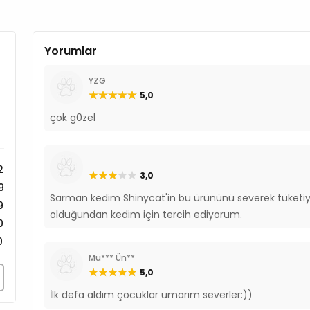
Yorumlar
YZG
5,0
çok g0zel
2
3,0
9
Sarman kedim Shinycat'in bu ürününü severek tüketiyo
9
olduğundan kedim için tercih ediyorum.
0
0
Mu*** Ün**
5,0
İlk defa aldım çocuklar umarım severler:))