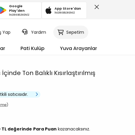
Google
App Store'dan
Play'den
İNDİREBİLİRSİNİZ
İNDİREBİLİRSİNİZ
iş Yap
Sepetim
Yardım
ar
Pati Kulüp
Yuva Arayanlar
çinde Ton Balıklı Kısırlaştırılmış
li satıcısıdır.
irme
0 TL değerinde
Para Puan
kazanacaksınız.