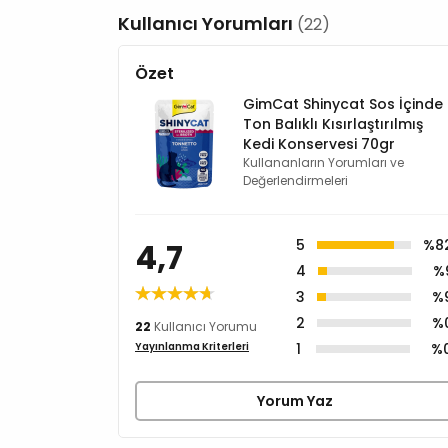
Kullanıcı Yorumları
(22)
Özet
GimCat Shinycat Sos İçinde
Ton Balıklı Kısırlaştırılmış
Kedi Konservesi 70gr
Kullananların Yorumları ve
Değerlendirmeleri
4,7
5
%8
4
%
3
%
2
%
22
Kullanıcı Yorumu
1
%
Yayınlanma Kriterleri
Yorum Yaz