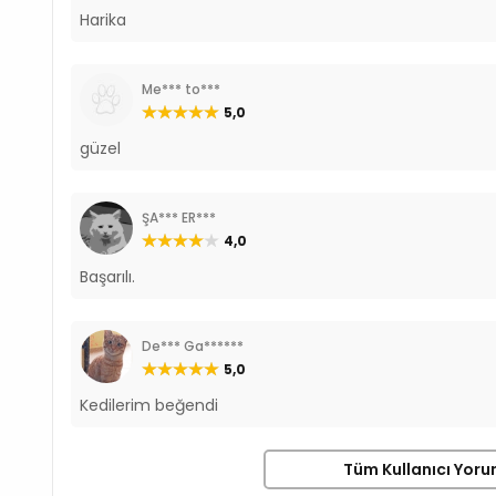
Harika
Me*** to***
5,0
güzel
ŞA*** ER***
4,0
Başarılı.
De*** Ga******
5,0
Kedilerim beğendi
Tüm Kullanıcı Yoru