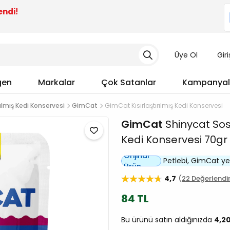
endi!
Üye Ol
Gir
gen
Markalar
Çok Satanlar
Kampanyal
ırılmış Kedi Konservesi
GimCat
GimCat Kısırlaştırılmış Kedi Konservesi
GimCat
Shinycat Sos İ
Kedi Konservesi 70gr
Orijinal
Petlebi, GimCat yetki
Ürün
4,7
22 Değerlend
84 TL
Bu ürünü satın aldığınızda
4,2