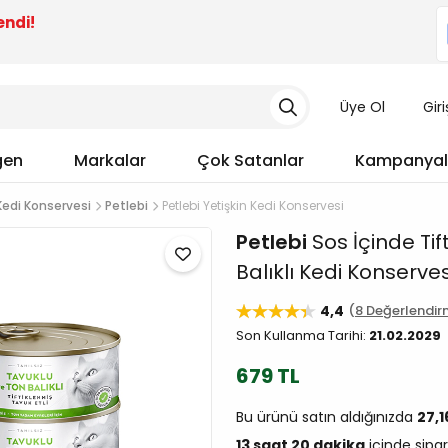
endi!
Üye Ol
Gir
gen
Markalar
Çok Satanlar
Kampanyal
Kedi Konservesi
Petlebi
Petlebi Yetişkin Kedi Konservesi
Petlebi
Sos İçinde Tif
Balıklı Kedi Konserves
4,4
8 Değerlendi
Son Kullanma Tarihi:
21.02.2029
679 TL
Bu ürünü satın aldığınızda
27,
13 saat 20 dakika
içinde sipar