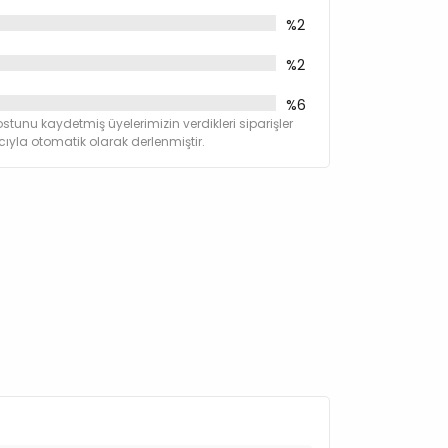
%2
%2
%6
stunu kaydetmiş üyelerimizin verdikleri siparişler
yla otomatik olarak derlenmiştir.
,04 mg/kg
nohidrat) 10 mg/kg
lfat Monohidrat) 5 mg/kg
nit) 0,03 mg/kg
acına göre günde 3 öğüne kadar verebilirsiniz.