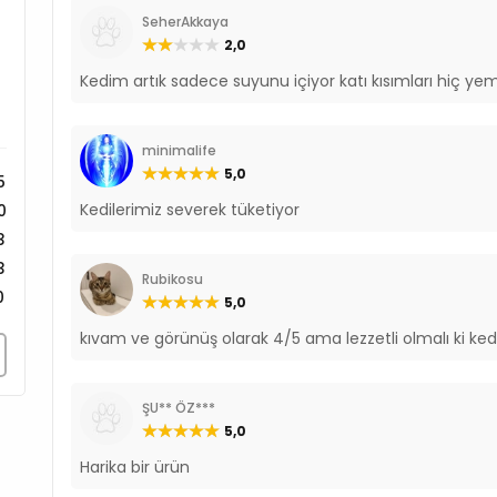
Önerilen miktarlar ırk, mevsi
SeherAkkaya
2,0
Yanında her zaman taze iç
Kedim artık sadece suyunu içiyor katı kısımları hiç ye
Uyarılar
minimalife
Serin ve kuru yerde saklayın
5,0
5
ve 72 saat içinde tüketilme
Kedilerimiz severek tüketiyor
0
3
3
Rubikosu
0
5,0
kıvam ve görünüş olarak 4/5 ama lezzetli olmalı ki ked
ŞU** ÖZ***
5,0
Harika bir ürün