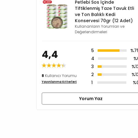
Petlebi Sos İçinde
Tiftiklenmiş Taze Tavuk Etli
ve Ton Balıklı Kedi
Konservesi 70gr (12 Adet)
Kullananların Yorumları ve
Değerlendirmeleri
4,4
5
%7
4
%
3
%1
2
%1
8
Kullanıcı Yorumu
1
%
Yayınlanma Kriterleri
Yorum Yaz