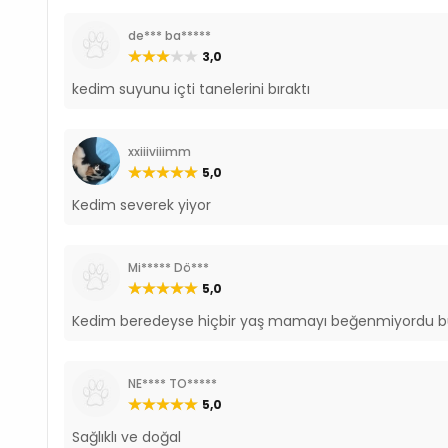
de*** ba*****
3,0
kedim suyunu içti tanelerini bıraktı
xxiiiviiimm
5,0
Kedim severek yiyor
Mi***** Dö***
5,0
Kedim beredeyse hiçbir yaş mamayı beğenmiyordu b
NE**** TO*****
5,0
Sağlıklı ve doğal