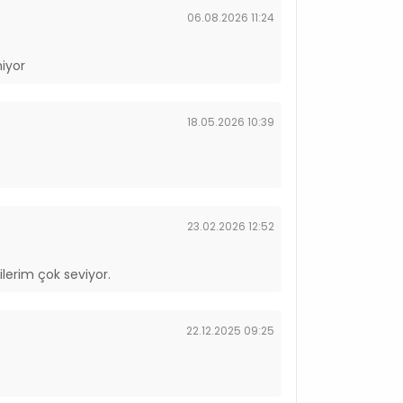
m ve yaş faktörlerine göre de değişebilir.
06.08.2026 11:24
me suyu bulundurunuz.
miyor
18.05.2026 10:39
ız. Açıldıktan sonra buzdolabında saklanması
si gerekmektedir.
23.02.2026 12:52
ilerim çok seviyor.
22.12.2025 09:25