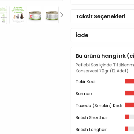
Yüksek kaliteli içeriğiyle sa
Taksit Seçenekleri
aratmayan lezzetiyle iştah aç
vazgeçilmez bir öğündür.
İade
Doğal Vitamin ve Mineral
İçeriğindeki A, D3, E vitamini
görme yetisinin desteklenmes
Bu ürünü hangi ırk (c
güçlenmesine gibi birçok f
Petlebi Sos İçinde Tiftiklenm
Konservesi 70gr (12 Adet)
Tahılsızdır. Koruyucu, il
Tüm yaş evrelerindeki k
Tekir Kedi
İçerik
Sarman
Tiftiklenmiş Tavuk Göğ
Tuxedo (Smokin) Kedi
Ton Balığı (min %3)
Tavuk Suyu %50
British Shorthair
Analiz Raporu
British Longhair