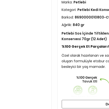
Marka:
Petlebi
Kategori:
Petlebi Kedi Kon
Barkod:
8690000010803-C
Ağırlık:
840 gr
Petlebi Sos İçinde Tiftiklen
Konservesi 70gr (12 Adet)
%100 Gerçek Et Parçaları
Özel olarak hazırlanan ve s
oluşan formulüyle etobur can
besleyici bir yaş mamadır.
D
Karşı Konulmaz Lezzet!