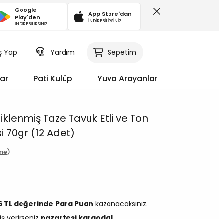
Google
App Store'dan
Play'den
İNDİREBİLİRSİNİZ
İNDİREBİLİRSİNİZ
iş Yap
Sepetim
Yardım
ar
Pati Kulüp
Yuva Arayanlar
tiklenmiş Taze Tavuk Etli ve Ton
i 70gr (12 Adet)
rme
16 TL değerinde
Para Puan
kazanacaksınız.
iş verirseniz
pazartesi kargoda!