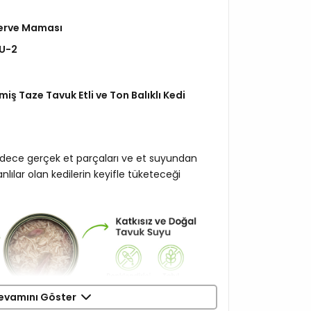
serve Maması
U-2
miş Taze Tavuk Etli ve Ton Balıklı Kedi
!
adece gerçek et parçaları ve et suyundan
lılar olan kedilerin keyifle tüketeceği
evamını Göster