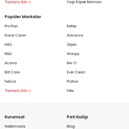
Tümünü Gör
Yaşlı Köpek Maması
Popüler Markalar
Pro Plan
Reflex
Royal Canin
Advance
Hill's
Orijen
N&D
Wanpy
Acana
Me-O
Brit Care
Ever Clean
Felicia
Proline
Tümünü Gör
Felix
Kurumsal
Pati Kulüp
Hakkımızda
Blog