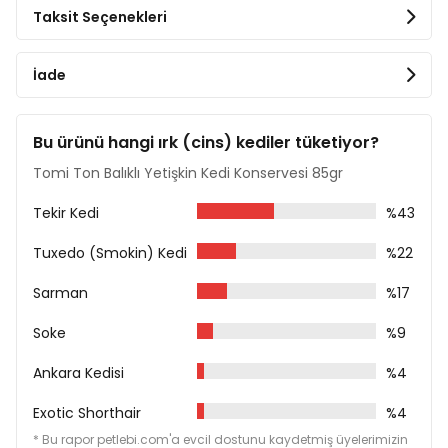
Taksit Seçenekleri
Bakır 1 mg/kg
Biyotin 20 IU/kg
Taurin 445 mg/kg
İade
Çinko 15 mg/kg
Manganez 1 mg/kg
Bu ürünü hangi ırk (cins) kediler tüketiyor?
Tomi Ton Balıklı Yetişkin Kedi Konservesi 85gr
Tekir Kedi
%43
Tuxedo (Smokin) Kedi
%22
Sarman
%17
Soke
%9
Ankara Kedisi
%4
Exotic Shorthair
%4
* Bu rapor petlebi.com'a evcil dostunu kaydetmiş üyelerimizin