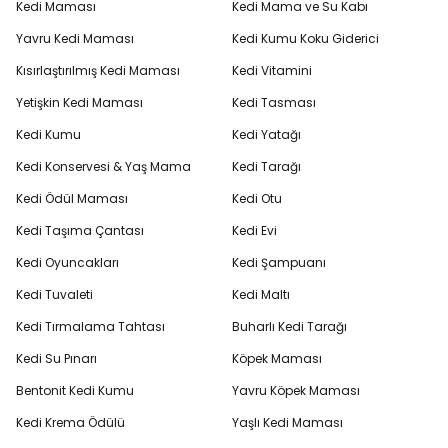
Kedi Maması
Kedi Mama ve Su Kabı
Yavru Kedi Maması
Kedi Kumu Koku Giderici
Kısırlaştırılmış Kedi Maması
Kedi Vitamini
Yetişkin Kedi Maması
Kedi Tasması
Kedi Kumu
Kedi Yatağı
Kedi Konservesi & Yaş Mama
Kedi Tarağı
Kedi Ödül Maması
Kedi Otu
Kedi Taşıma Çantası
Kedi Evi
Kedi Oyuncakları
Kedi Şampuanı
Kedi Tuvaleti
Kedi Maltı
Kedi Tırmalama Tahtası
Buharlı Kedi Tarağı
Kedi Su Pınarı
Köpek Maması
Bentonit Kedi Kumu
Yavru Köpek Maması
Kedi Krema Ödülü
Yaşlı Kedi Maması