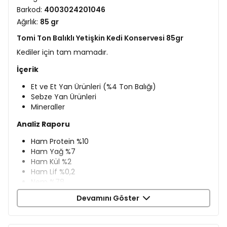
Barkod:
4003024201046
Ağırlık:
85 gr
Tomi Ton Balıklı Yetişkin Kedi Konservesi 85gr
Kediler için tam mamadır.
İçerik
Et ve Et Yan Ürünleri (%4 Ton Balığı)
Sebze Yan Ürünleri
Mineraller
Analiz Raporu
Ham Protein %10
Ham Yağ %7
Ham Kül %2
Ham Lif %0,2
Nem %78
Devamını Göster
Besin Katkı Maddeleri
Vitamin D3 250 IU/kg
Vitamin E 15 mg/kg