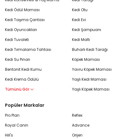
Kedi Ödül Maması
Kedi Otu
Kedi Taşıma Çantası
Kedi Evi
Kedi Oyuncakları
Kedi Şampuanı
Kedi Tuvaleti
Kedi Maltı
Kedi Tırmalama Tahtası
Buharlı Kedi Tarağı
Kedi Su Pınarı
Köpek Maması
Bentonit Kedi Kumu
Yavru Köpek Maması
Kedi Krema Ödülü
Yaşlı Kedi Maması
Tümünü Gör
Yaşlı Köpek Maması
Popüler Markalar
Pro Plan
Reflex
Royal Canin
Advance
Hill's
Orijen