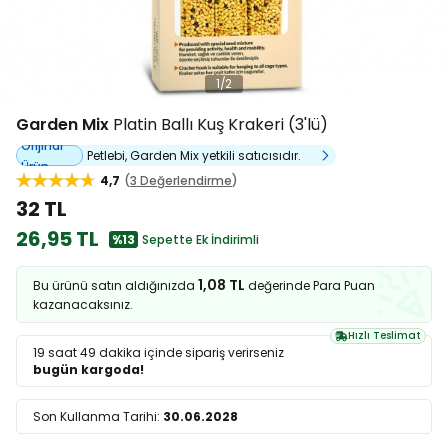
1
/
2
Garden Mix
Platin Ballı Kuş Krakeri (3'lü)
Orijinal
Petlebi, Garden Mix yetkili satıcısıdır.
Ürün
4,7
3 Değerlendirme
32 TL
26,95 TL
%13
Sepette Ek İndirimli
1,08 TL
Bu ürünü satın aldığınızda
değerinde Para Puan
kazanacaksınız.
Hızlı Teslimat
19 saat 49 dakika
içinde sipariş verirseniz
bugün kargoda!
Son Kullanma Tarihi:
30.06.2028