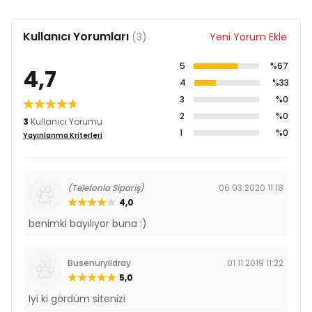
Kullanıcı Yorumları
(3)
Yeni Yorum Ekle
5
%67
4,7
4
%33
3
%0
2
%0
3
Kullanıcı Yorumu
1
%0
Yayınlanma Kriterleri
(Telefonla Sipariş)
06.03.2020 11:18
4,0
benimki bayılıyor buna :)
Busenuryildray
01.11.2019 11:22
5,0
Iyi ki gördüm sitenizi