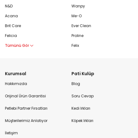
N&D
Wanpy
Acana
Me-O
Brit Care
Ever Clean
Felicia
Proline
Tümünü Gör
Felix
Kurumsal
Pati Kulüp
Hakkımızda
Blog
Orijinal Ürün Garantisi
Soru Cevap
Petlebi Partner Fırsatları
Kedi Irkları
Müşterilerimiz Anlatıyor
Köpek Irkları
İletişim