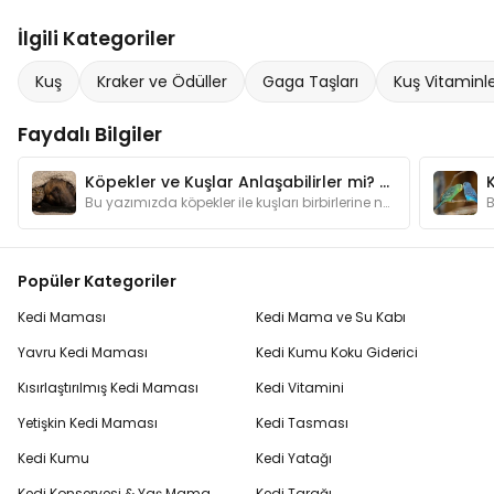
İlgili Kategoriler
Kuş
Kraker ve Ödüller
Gaga Taşları
Kuş Vitaminle
Faydalı Bilgiler
Köpekler ve Kuşlar Anlaşabilirler mi? Köpekler ve Kuşları Tanıştırma Yolları
K
Bu yazımızda köpekler ile kuşları birbirlerine nasıl alıştırabileceğinize dair ipuçları bulabilirsiniz.
Popüler Kategoriler
Kedi Maması
Kedi Mama ve Su Kabı
Yavru Kedi Maması
Kedi Kumu Koku Giderici
Kısırlaştırılmış Kedi Maması
Kedi Vitamini
Yetişkin Kedi Maması
Kedi Tasması
Kedi Kumu
Kedi Yatağı
Kedi Konservesi & Yaş Mama
Kedi Tarağı