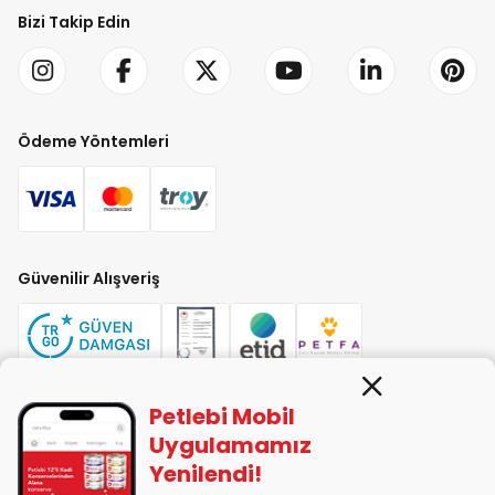
Bizi Takip Edin
Ödeme Yöntemleri
Güvenilir Alışveriş
Petlebi Mobil
PETLEBİ EVCİL HAYVAN ÜRÜNLERİ PAZ. SAN. TİC. LTD. ŞTİ. Alaşarköy Mah.
Uygulamamız
1. Alaşar Cad. No: 9 Osmangazi/Bursa
Yenilendi!
7290599225 vergi numarasıyla Uludağ Vergi Dairesi'ne bağlıdır.