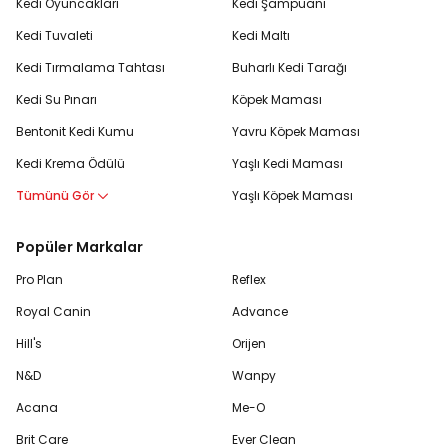
Kedi Oyuncakları
Kedi Şampuanı
Kedi Tuvaleti
Kedi Maltı
Kedi Tırmalama Tahtası
Buharlı Kedi Tarağı
Kedi Su Pınarı
Köpek Maması
Bentonit Kedi Kumu
Yavru Köpek Maması
Kedi Krema Ödülü
Yaşlı Kedi Maması
Tümünü Gör
Yaşlı Köpek Maması
Popüler Markalar
Pro Plan
Reflex
Royal Canin
Advance
Hill's
Orijen
N&D
Wanpy
Acana
Me-O
Brit Care
Ever Clean