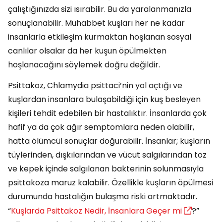
çalıştığınızda sizi ısırabilir. Bu da yaralanmanızla
sonuçlanabilir. Muhabbet kuşları her ne kadar
insanlarla etkileşim kurmaktan hoşlanan sosyal
canlılar olsalar da her kuşun öpülmekten
hoşlanacağını söylemek doğru değildir.
Psittakoz, Chlamydia psittaci’nin yol açtığı ve
kuşlardan insanlara bulaşabildiği için kuş besleyen
kişileri tehdit edebilen bir hastalıktır. İnsanlarda çok
hafif ya da çok ağır semptomlara neden olabilir,
hatta ölümcül sonuçlar doğurabilir. İnsanlar; kuşların
tüylerinden, dışkılarından ve vücut salgılarından toz
ve kepek içinde salgılanan bakterinin solunmasıyla
psittakoza maruz kalabilir. Özellikle kuşların öpülmesi
durumunda hastalığın bulaşma riski artmaktadır.
“
Kuşlarda Psittakoz Nedir, İnsanlara Geçer mi
?”