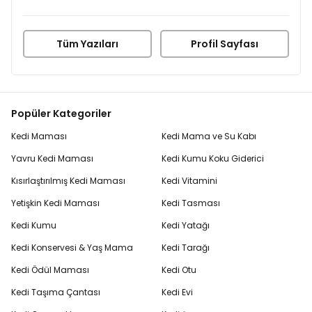
Tüm Yazıları
Profil Sayfası
Popüler Kategoriler
Kedi Maması
Kedi Mama ve Su Kabı
Yavru Kedi Maması
Kedi Kumu Koku Giderici
Kısırlaştırılmış Kedi Maması
Kedi Vitamini
Yetişkin Kedi Maması
Kedi Tasması
Kedi Kumu
Kedi Yatağı
Kedi Konservesi & Yaş Mama
Kedi Tarağı
Kedi Ödül Maması
Kedi Otu
Kedi Taşıma Çantası
Kedi Evi