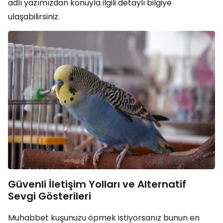
adlı yazımızdan konuyla ilgili detaylı bilgiye
ulaşabilirsiniz.
Güvenli İletişim Yolları ve Alternatif
Sevgi Gösterileri
Muhabbet kuşunuzu öpmek istiyorsanız bunun en