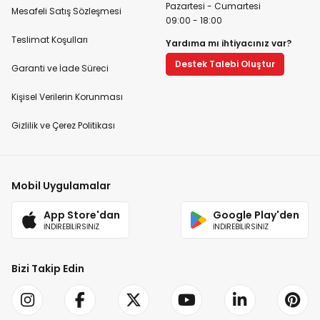
Pazartesi - Cumartesi
Mesafeli Satış Sözleşmesi
09:00 - 18:00
Teslimat Koşulları
Yardıma mı ihtiyacınız var?
Destek Talebi Oluştur
Garanti ve İade Süreci
Kişisel Verilerin Korunması
Gizlilik ve Çerez Politikası
Mobil Uygulamalar
App Store'dan
Google Play'den
İNDİREBİLİRSİNİZ
İNDİREBİLİRSİNİZ
Bizi Takip Edin