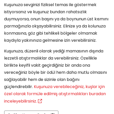
Kuşunuza sevginizi fiziksel temas ile göstermek
istiyorsanız ve kuşunuz bundan rahatsızlık
duymuyorsa, onun başını ya da boynunun üst kısmını
parmağınızla okşayabilirsiniz. Elinize ya da kolunuza
konmasına, göz gibi tehlikeli bölgeler olmamak
kaydıyla yakınınıza gelmesine izin verebilirsiniz.
Kuşunuza, düzenli olarak yediği mamasının dışında
lezzetli atıştırmalıklar da verebilirsiniz. Özellikle
birlikte keyifli vakit geçirdiğiniz bir anda ona
vereceğiniz böyle bir ödül hem daha mutlu olmasını
sağlayabilir hem de sizinle olan bağını
güçlendirebilir.
Kuşunuza verebileceğiniz, kuşlar için
özel olarak formüle edilmiş atıştırmalıkları buradan
inceleyebilirsiniz.