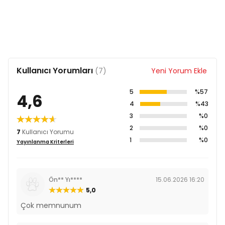
Kullanıcı Yorumları
(7)
Yeni Yorum Ekle
5
%57
4,6
4
%43
3
%0
2
%0
7
Kullanıcı Yorumu
1
%0
Yayınlanma Kriterleri
Ön** Yı****
15.06.2026 16:20
5,0
Çok memnunum