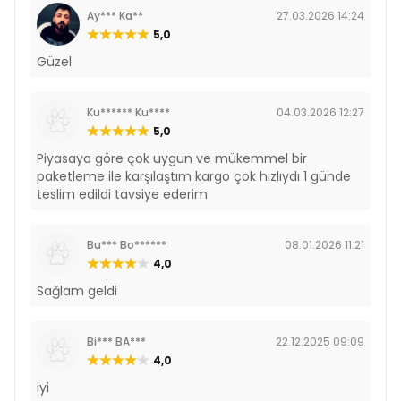
Ay*** Ka**
27.03.2026 14:24
5,0
Güzel
Ku****** Ku****
04.03.2026 12:27
5,0
Piyasaya göre çok uygun ve mükemmel bir
paketleme ile karşılaştım kargo çok hızlıydı 1 günde
teslim edildi tavsiye ederim
Bu*** Bo******
08.01.2026 11:21
4,0
Sağlam geldi
Bi*** BA***
22.12.2025 09:09
4,0
iyi