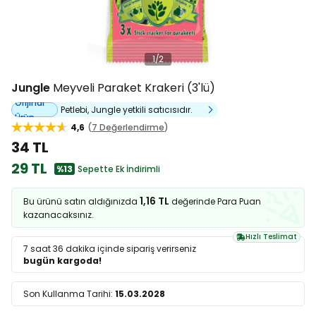
1
/
2
Jungle
Meyveli Paraket Krakeri (3'lü)
Orijinal
Petlebi, Jungle yetkili satıcısıdır.
Ürün
4,6
7 Değerlendirme
34 TL
29 TL
%13
Sepette Ek İndirimli
1,16 TL
Bu ürünü satın aldığınızda
değerinde Para Puan
kazanacaksınız.
Hızlı Teslimat
7 saat 36 dakika
içinde sipariş verirseniz
bugün kargoda!
Son Kullanma Tarihi:
15.03.2028