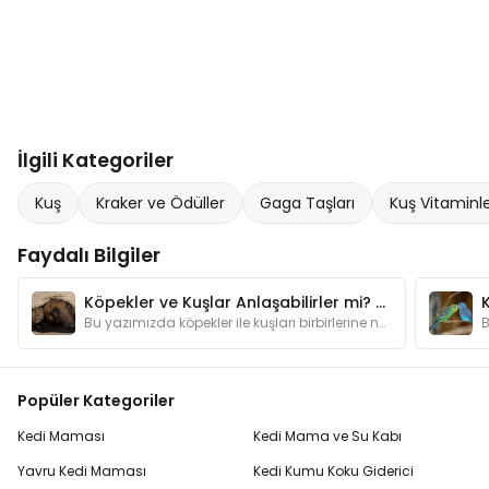
İlgili Kategoriler
Kuş
Kraker ve Ödüller
Gaga Taşları
Kuş Vitaminle
Faydalı Bilgiler
Köpekler ve Kuşlar Anlaşabilirler mi? Köpekler ve Kuşları Tanıştırma Yolları
K
Bu yazımızda köpekler ile kuşları birbirlerine nasıl alıştırabileceğinize dair ipuçları bulabilirsiniz.
Popüler Kategoriler
Kedi Maması
Kedi Mama ve Su Kabı
Yavru Kedi Maması
Kedi Kumu Koku Giderici