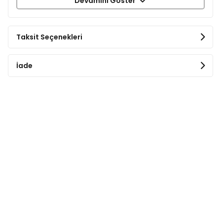
Devamını Göster
Beyaz Darı
Sarı Darı
Kırmızı Darı
Taksit Seçenekleri
Aspir
Çizgili Çekirdek
Sade Kanarya Yemi
İade
Mısır
Fırıncılık Ürünleri
Beslenme Önerisi
Kafesin teline takılarak kuşların yemesi sağlanır.
Kuşlarınızın dengeli ve yeterli beslenebilmesi için
gerekli olan gaga taşı, kuş kumu ve mineral blok
gibi ek besinleri mutlaka kullanınız.
Kafesinde daima taze ve temiz su bulundurunuz.