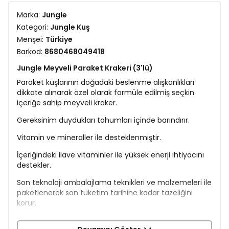
Marka:
Jungle
Kategori:
Jungle Kuş
Menşei:
Türkiye
Barkod:
8680468049418
Jungle Meyveli Paraket Krakeri (3'lü)
Paraket kuşlarının doğadaki beslenme alışkanlıkları
dikkate alınarak özel olarak formüle edilmiş seçkin
içeriğe sahip meyveli kraker.
Gereksinim duydukları tohumları içinde barındırır.
Vitamin ve mineraller ile desteklenmiştir.
İçeriğindeki ilave vitaminler ile yüksek enerji ihtiyacını
destekler.
Son teknoloji ambalajlama teknikleri ve malzemeleri ile
paketlenerek son tüketim tarihine kadar tazeliğini
korur.
İçerik