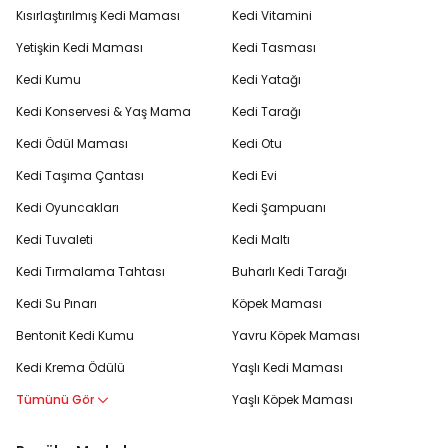
Kısırlaştırılmış Kedi Maması
Kedi Vitamini
Yetişkin Kedi Maması
Kedi Tasması
Kedi Kumu
Kedi Yatağı
Kedi Konservesi & Yaş Mama
Kedi Tarağı
Kedi Ödül Maması
Kedi Otu
Kedi Taşıma Çantası
Kedi Evi
Kedi Oyuncakları
Kedi Şampuanı
Kedi Tuvaleti
Kedi Maltı
Kedi Tırmalama Tahtası
Buharlı Kedi Tarağı
Kedi Su Pınarı
Köpek Maması
Bentonit Kedi Kumu
Yavru Köpek Maması
Kedi Krema Ödülü
Yaşlı Kedi Maması
Tümünü Gör
Yaşlı Köpek Maması