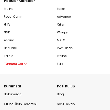
Popüler Markalar
Pro Plan
Reflex
Royal Canin
Advance
Hill's
Orijen
N&D
Wanpy
Acana
Me-O
Brit Care
Ever Clean
Felicia
Proline
Tümünü Gör
Felix
Kurumsal
Pati Kulüp
Hakkımızda
Blog
Orijinal Ürün Garantisi
Soru Cevap