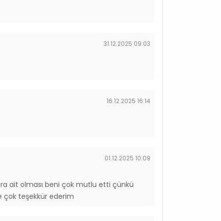
31.12.2025 09:03
16.12.2025 16:14
01.12.2025 10:09
llara ait olması beni çok mutlu etti çünkü
ye çok teşekkür ederim