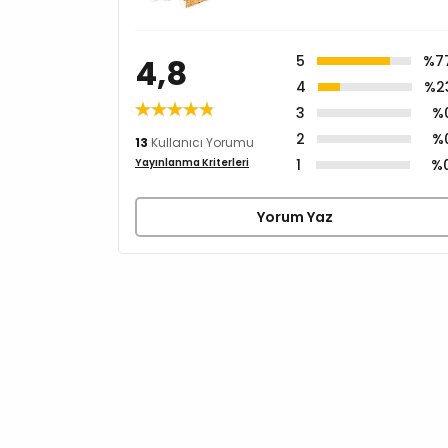
4,8
5
%7
4
%2
3
%
2
%
13
Kullanıcı Yorumu
1
%
Yayınlanma Kriterleri
Yorum Yaz