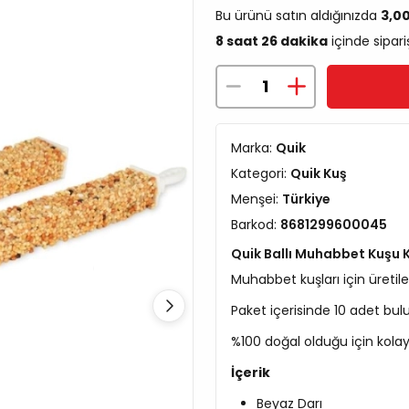
Bu ürünü satın aldığınızda
3,0
8 saat 26 dakika
içinde sipari
Marka:
Quik
Kategori:
Quik Kuş
Menşei:
Türkiye
Barkod:
8681299600045
Quik Ballı Muhabbet Kuşu Kr
Muhabbet kuşları için üretilen
Paket içerisinde 10 adet bul
%100 doğal olduğu için kolay
İçerik
Beyaz Darı