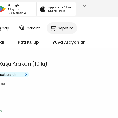
Google
App Store'dan
Play'den
İNDİREBİLİRSİNİZ
İNDİREBİLİRSİNİZ
iş Yap
Sepetim
Yardım
ar
Pati Kulüp
Yuva Arayanlar
uşu Krakeri (10'lu)
satıcısıdır.
rme
mli