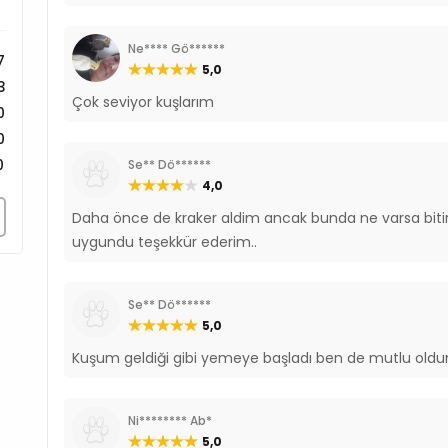
Ne**** Gö******
7
5,0
3
Çok seviyor kuşlarım
0
0
0
Se** Dö******
4,0
Daha önce de kraker aldim ancak bunda ne varsa bitire
uygundu teşekkür ederim..
Se** Dö******
5,0
Kuşum geldiği gibi yemeye başladı ben de mutlu oldum
Ni******** Ab*
5,0