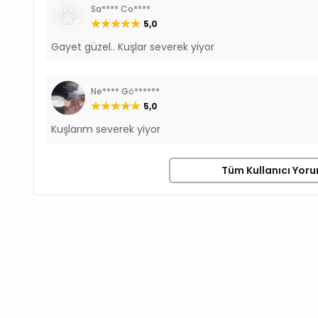
Sa**** Co****
5,0
Gayet güzel.. Kuşlar severek yiyor
Ne**** Gö******
5,0
Kuşlarım severek yiyor
Tüm Kullanıcı Yoru