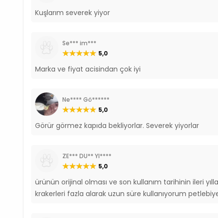
Kuşlarım severek yiyor
Se*** im***
5,0
Marka ve fiyat acisindan çok iyi
Ne**** Gö******
5,0
Görür görmez kapıda bekliyorlar. Severek yiyorlar
ZE*** DU** YI****
5,0
ürünün orijinal olması ve son kullanım tarihinin ileri yı
krakerleri fazla alarak uzun süre kullanıyorum petlebi