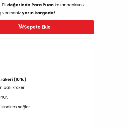
0 TL değerinde
Para Puan
kazanacaksınız.
ş verirseniz
yarın kargoda!
Sepete Ekle
akeri (10'lu)
 ballı kraker.
unur.
 sindirim sağlar.