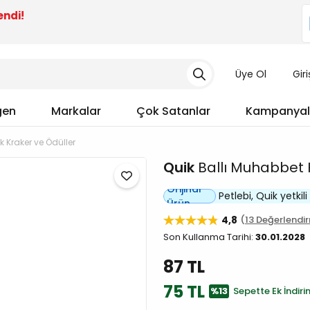
endi!
Üye Ol
Gir
gen
Markalar
Çok Satanlar
Kampanyal
k Kraker ve Ödüller
Quik
Ballı Muhabbet K
Orijinal
Petlebi, Quik yetkili 
Ürün
4,8
13 Değerlendi
Son Kullanma Tarihi:
30.01.2028
87 TL
75 TL
%13
Sepette Ek İndiri