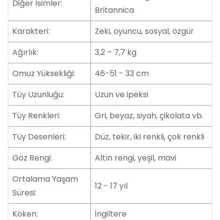
Diğer İsimler:
Britannica
Karakteri:
Zeki, oyuncu, sosyal, özgür
Ağırlık:
3,2 – 7,7 kg
Omuz Yüksekliği:
46-51 - 33 cm
Tüy Uzunluğu:
Uzun ve ipeksi
Tüy Renkleri:
Gri, beyaz, siyah, çikolata vb.
Tüy Desenleri:
Düz, tekir, iki renkli, çok renkli
Göz Rengi:
Altın rengi, yeşil, mavi
Ortalama Yaşam
12 - 17 yıl
Süresi:
Köken:
İngiltere