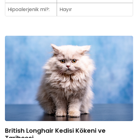
Hipoalerjenik mi?:
Hayır
British Longhair Kedisi Kökeni ve
Tarihçesi