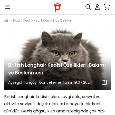
Blog
Kedi
Kedi Irkları
Blog Detayı
British Longhair Kedisi Özellikleri, Bakımı
ve Beslenmesi
Aysegül Tunçay
Güncelleme Tarihi: 19.07.2024
British Longhair kedisi; sakin, sevgi dolu, sosyal ve
aktivite seviyesi düşük olan, orta boyutlu bir kedi
türüdür. Geniş göğsü, kısa ama istediğinde çok hızlı