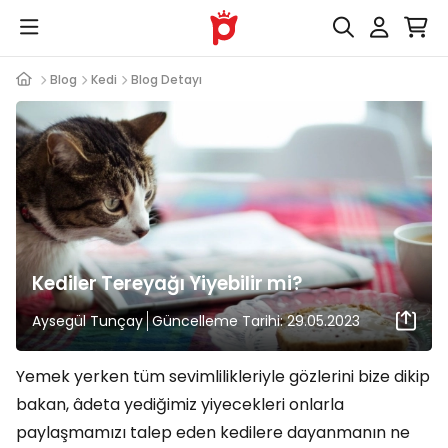
Blog
Kedi
Blog Detayı
Kediler Tereyağı Yiyebilir mi?
Aysegül Tunçay
Güncelleme Tarihi: 29.05.2023
Yemek yerken tüm sevimlilikleriyle gözlerini bize dikip
bakan, âdeta yediğimiz yiyecekleri onlarla
paylaşmamızı talep eden kedilere dayanmanın ne