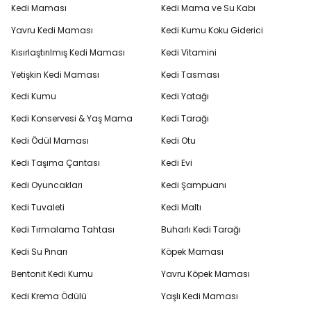
Kedi Maması
Kedi Mama ve Su Kabı
Yavru Kedi Maması
Kedi Kumu Koku Giderici
Kısırlaştırılmış Kedi Maması
Kedi Vitamini
Yetişkin Kedi Maması
Kedi Tasması
Kedi Kumu
Kedi Yatağı
Kedi Konservesi & Yaş Mama
Kedi Tarağı
Kedi Ödül Maması
Kedi Otu
Kedi Taşıma Çantası
Kedi Evi
Kedi Oyuncakları
Kedi Şampuanı
Kedi Tuvaleti
Kedi Maltı
Kedi Tırmalama Tahtası
Buharlı Kedi Tarağı
Kedi Su Pınarı
Köpek Maması
Bentonit Kedi Kumu
Yavru Köpek Maması
Kedi Krema Ödülü
Yaşlı Kedi Maması