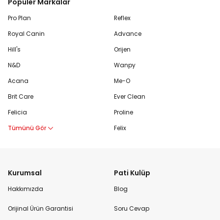
Popüler Markalar
Pro Plan
Reflex
Royal Canin
Advance
Hill's
Orijen
N&D
Wanpy
Acana
Me-O
Brit Care
Ever Clean
Felicia
Proline
Tümünü Gör
Felix
Kurumsal
Pati Kulüp
Hakkımızda
Blog
Orijinal Ürün Garantisi
Soru Cevap