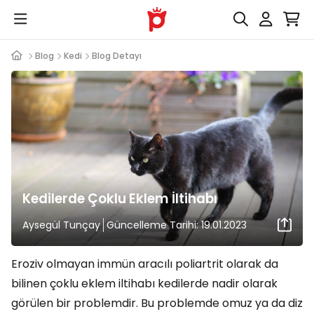
Blog
Kedi
Blog Detayı
Kedilerde Çoklu Eklem İltihabı
Aysegül Tunçay
Güncelleme Tarihi: 19.01.2023
Eroziv olmayan immün aracılı poliartrit olarak da
bilinen çoklu eklem iltihabı kedilerde nadir olarak
görülen bir problemdir. Bu problemde omuz ya da diz