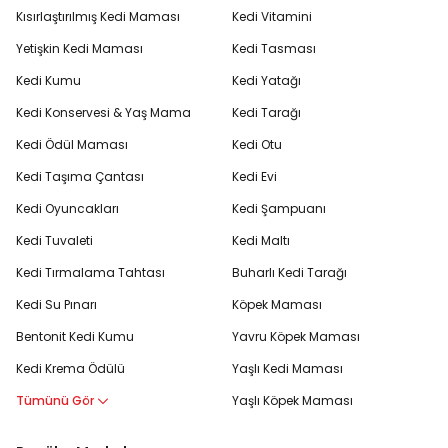
Kısırlaştırılmış Kedi Maması
Kedi Vitamini
Yetişkin Kedi Maması
Kedi Tasması
Kedi Kumu
Kedi Yatağı
Kedi Konservesi & Yaş Mama
Kedi Tarağı
Kedi Ödül Maması
Kedi Otu
Kedi Taşıma Çantası
Kedi Evi
Kedi Oyuncakları
Kedi Şampuanı
Kedi Tuvaleti
Kedi Maltı
Kedi Tırmalama Tahtası
Buharlı Kedi Tarağı
Kedi Su Pınarı
Köpek Maması
Bentonit Kedi Kumu
Yavru Köpek Maması
Kedi Krema Ödülü
Yaşlı Kedi Maması
Tümünü Gör
Yaşlı Köpek Maması